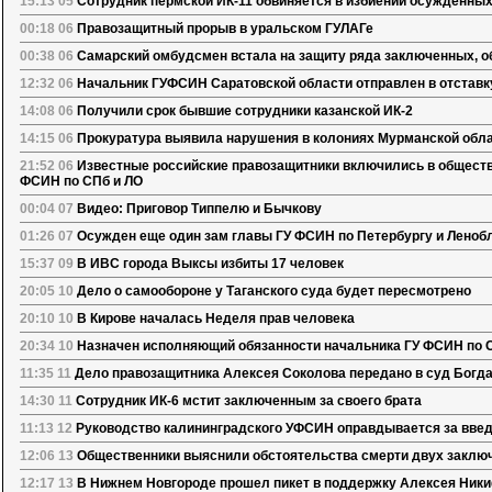
15:13 05
Сотрудник пермской ИК-11 обвиняется в избиении осужденны
00:18 06
Правозащитный прорыв в уральском ГУЛАГе
00:38 06
Самарский омбудсмен встала на защиту ряда заключенных, об
12:32 06
Начальник ГУФСИН Саратовской области отправлен в отставк
14:08 06
Получили срок бывшие сотрудники казанской ИК-2
14:15 06
Прокуратура выявила нарушения в колониях Мурманской обл
21:52 06
Известные российские правозащитники включились в обществ
ФСИН по СПб и ЛО
00:04 07
Видео: Приговор Типпелю и Бычкову
01:26 07
Осужден еще один зам главы ГУ ФСИН по Петербургу и Леноб
15:37 09
В ИВС города Выксы избиты 17 человек
20:05 10
Дело о самообороне у Таганского суда будет пересмотрено
20:10 10
В Кирове началась Неделя прав человека
20:34 10
Назначен исполняющий обязанности начальника ГУ ФСИН по 
11:35 11
Дело правозащитника Алексея Соколова передано в суд Богд
14:30 11
Сотрудник ИК-6 мстит заключенным за своего брата
11:13 12
Руководство калининградского УФСИН оправдывается за введ
12:06 13
Общественники выяснили обстоятельства смерти двух заклю
12:17 13
В Нижнем Новгороде прошел пикет в поддержку Алексея Ник