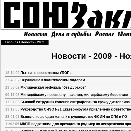
Главная
/
Новости
/
2009
Новости - 2009 - Н
18:14 02
Пытки в воронежском УБОПе
23:49 02
Обращение к политическим лидерам
23:56 02
Милицейская реформа "без дураков"
00:17 03
Милицейскому произволу – заслон, милицейскому бессилию –
13:07 03
Бывший сотрудник колонии оштрафован за кражу дизтоплива
13:17 03
Руководство СИЗО № 1 Екатеринбурга привлечено к ответств
23:01 03
Выявлен еще один маньяк в руководстве ФСИН по СПб и ЛО
11:02 05
МКПП подготовил для президента ряд мер по искоренению пра