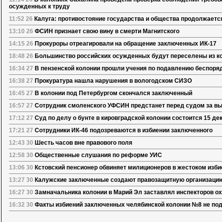
осужденных к труду
11:52 26
Калуга: противостояние государства и общества продолжаетс
13:10 26
ФСИН признает свою вину в смерти Магнитского
14:15 26
Прокуроры отреагировали на обращение заключенных ИК-17
18:48 26
Большинство российских осужденных будут переселены из к
16:34 27
В пензенской колонии прошли учения по подавлению беспоря
16:38 27
Прокуратура нашла нарушения в вологодском СИЗО
16:45 27
В колонии под Петербургом скончался заключенный
16:57 27
Сотрудник смоленского УФСИН предстанет перед судом за в
17:12 27
Суд по делу о бунте в кировградской колонии состоится 15 де
17:21 27
Сотрудники ИК-46 подозреваются в избиении заключенного
12:43 30
Шесть часов вне правового поля
12:58 30
Общественные слушания по реформе УИС
13:06 30
Кстовский пенсионер обвиняет милиционеров в жестоком изби
13:27 30
Калужские заключенные создают правозащитную организаци
16:27 30
Замначальника колонии в Марий Эл заставлял инспекторов ох
16:32 30
Факты избиений заключенных челябинской колонии №8 не по