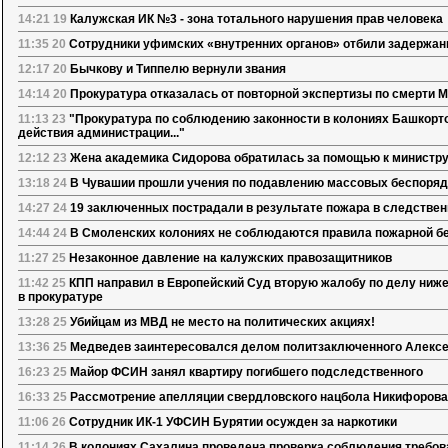
14:21 19
Калужская ИК №3 - зона тотального нарушения прав человека
11:35 20
Сотрудники уфимских «внутренних органов» отбили задержан
12:17 20
Бычкову и Типпелю вернули звания
14:14 20
Прокуратура отказалась от повторной экспертизы по смерти 
11:13 23
"Прокуратура по соблюдению законности в колониях Башкорт
действия администрации..."
12:12 23
Жена академика Сидорова обратилась за помощью к министру
13:18 24
В Чувашии прошли учения по подавлению массовых беспоряд
14:27 24
19 заключенных пострадали в результате пожара в следстве
14:44 24
В Смоленских колониях не соблюдаются правила пожарной б
11:27 25
Незаконное давление на калужских правозащитников
11:42 25
КПП направил в Европейский Суд вторую жалобу по делу ниже
в прокуратуре
13:28 25
Убийцам из МВД не место на политических акциях!
13:36 25
Медведев заинтересовался делом политзаключенного Алекс
16:23 25
Майор ФСИН занял квартиру погибшего подследственного
16:33 25
Рассмотрение апелляции свердловского нацбола Никифорова
11:06 26
Сотрудник ИК-1 УФСИН Бурятии осужден за наркотики
11:14 26
В колониях Сахалина проведена проверка соблюдения требов