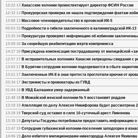
12:22 13
Хакасские колонии проинспектирует директор ФСИН России
12:32 13
Прокурорская проверка не нашла подтверждения фактам изб
13:08 13
Массовое членовредительство в орловской ИК-5
05:03 15
Подробности о гибели заключенного в калининградской ИК-13
13:35 16
Прокуратура проверяет информацию об избиении заключенны
13:59 16
За скорейшую реабилитацию жертв компромисса
14:17 16
Присуждена компенсация пострадавшему от милицейской «за
12:57 17
В исправительных колониях Хакасии запрещены свидания с 
13:03 17
В Бурятии сотрудник колонии подозревается в сбыте наркот
13:21 17
Заключенные ИК-8 в знак протеста проглотили крючки от кров
23:34 17
Экстремисты и провокаторы из ГУВД
01:04 18
В УВД Балашихи умер задержанный
12:48 19
В Можайской женской колонии № 5 восстановят роддом
13:19 19
Апелляция по делу Алексея Никифорова будет рассмотрена 2
13:29 19
Тверской суд оставил в силе 10-суточный арест Лимонова
13:35 19
Депутаты Госдумы потребовали предоставить информацию о 
13:47 19
Сотрудник губахинской колонии-поселения заподозрен в изн
14:06 19
Дело избитого милиционерами нижегородца Алексея Якимова 