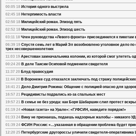
00:05 18
История одного выстрела
02:45 18
Нетерпимость власти
02:50 18
Милицейский роман. Эпизод пять
02:52 18
Милицейский роман. Эпизод шесть
03:11 18
Член руководства «Левого фронта» присоединился к пикетам 
06:39 19
Спустя семь лет в Марий Эл возобновлено уголовное дело по
трех несовершеннолетних
11:03 19
Арестован замначальника колонии, из которой смог улететь о
00:24 20
В деле Таисии Осиповой подменили свидетеля
11:37 20
Блуд правосудия
11:44 20
В Воронеже суд отказался заключать под стражу полицейских
16:41 21
Дело Дмитрия Рожина: Общение с полицией опасно для здоро
16:57 21
Рецидивисты подрались из-за спальных мест
19:57 21
В семье не без урода: как Боря Шабаршин слил протест вскр
01:19 24
«Новая газета» на Урале»: «ГУФСИН, наведите порядок!»
01:33 24
Вину не признаешь, подаешь надзорные жалобы – никакого УД
01:39 24
ФСИН России: «…указанная в обращении проблема будет прин
12:20 25
Петербургские другороссы уличили свидетеля-оперативника 