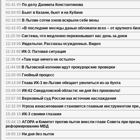
01:41 05
По делу Даниила Константинова
02:04 05
Бьют в Казани, бьют и на Кубани
02:18 05
В Льгове сотни зэков вскрыли себе вены
02:43 05
«В последние месяцы данью обложили всех – от крупного биз
11:25 06
Система, что медленно пережевывает нас день за днем
12:19 06
Ивдельлаг. Рассказы осужденных. Видео
11:33 08
ИК-3: Патовая ситуация
11:36 08
«Там еще ничего не остыло»
11:44 08
В Льговской колонии идут прокурорские проверки
12:20 08
Гнойный процесс
19:14 08
Глава ИК-3 во Льгове обещает уволиться из-за бунта
23:49 08
ИК-62 Свердловской области: ни дня без произвола!
23:57 08
Верховный суд России как источник наслаждения
12:32 09
Угроза изнасилования становится главным инструментом при
15:26 10
ИК-3 своими глазами
15:44 10
АГОРА и Комитет против пыток внесли главе Совета при през
реформированию МВД
19:05 10
Ни дня без пыток