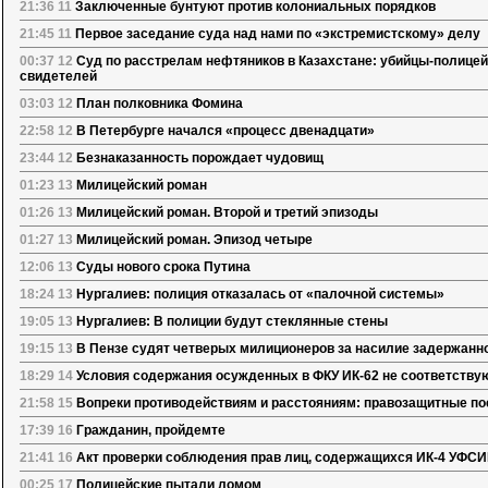
21:36 11
Заключенные бунтуют против колониальных порядков
21:45 11
Первое заседание суда над нами по «экстремистскому» делу
00:37 12
Суд по расстрелам нефтяников в Казахстане: убийцы-полицей
свидетелей
03:03 12
План полковника Фомина
22:58 12
В Петербурге начался «процесс двенадцати»
23:44 12
Безнаказанность порождает чудовищ
01:23 13
Милицейский роман
01:26 13
Милицейский роман. Второй и третий эпизоды
01:27 13
Милицейский роман. Эпизод четыре
12:06 13
Суды нового срока Путина
18:24 13
Нургалиев: полиция отказалась от «палочной системы»
19:05 13
Нургалиев: В полиции будут стеклянные стены
19:15 13
В Пензе судят четверых милиционеров за насилие задержанно
18:29 14
Условия содержания осужденных в ФКУ ИК-62 не соответству
21:58 15
Вопреки противодействиям и расстояниям: правозащитные по
17:39 16
Гражданин, пройдемте
21:41 16
Акт проверки соблюдения прав лиц, содержащихся ИК-4 УФСИ
00:25 17
Полицейские пытали ломом