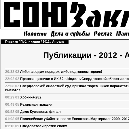
Главная
/
Публикации
/
2012
/
Апрель
Публикации - 2012 - 
20:32 02
Либо наводим порядок, либо подгоняем героин!
22:02 02
Правозащитники: в ИК-62 г. Ивдель Свердловской области сл
22:08 02
Свердловский областной суд призвал тюремщиков поработать 
имеются
00:29 03
Хроника-282
00:49 05
Режимная гвардия
00:52 05
Дело Кулешова: финал
01:08 05
Полицейские убийства после Евсюкова. Мартиролог 2009–201
01:16 05
Следователи против своих