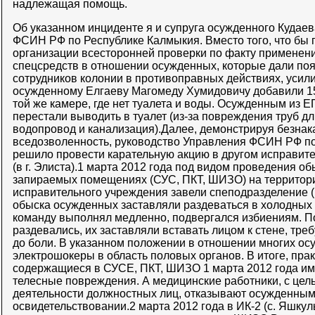
надлежащая помощь.
Об указанном инциденте я и супруга осужденного Кудае
ФСИН РФ по Республике Калмыкия. Вместо того, что бы 
организации всесторонней проверки по факту применен
спецсредств в отношении осужденных, которые дали по
сотрудников колонии в противоправных действиях, усили
осужденному Елгаеву Магомеду Хумидовичу добавили 15
той же камере, где нет туалета и воды. Осужденным из Е
перестали выводить в туалет (из-за повреждения труб д
водопровод и канализация).Далее, демонстрируя безнак
вседозволенность, руководство Управления ФСИН РФ п
решило провести карательную акцию в другом исправите
(в г. Элиста).1 марта 2012 года под видом проведения 
запираемых помещениях (СУС, ПКТ, ШИЗО) на территор
исправительного учреждения завели спеподразделение (в
обыска осужденных заставляли раздеваться в холодных п
команду выполнял медленно, подвергался избиениям. По
раздевались, их заставляли вставать лицом к стене, треб
до боли. В указанном положении в отношении многих о
электрошокеры в область половых органов. В итоге, пра
содержащиеся в СУСЕ, ПКТ, ШИЗО 1 марта 2012 года и
телесные повреждения. А медицинские работники, с цел
деятельности должностных лиц, отказывают осужденным
освидетельствовании.2 марта 2012 года в ИК-2 (с. Яшку