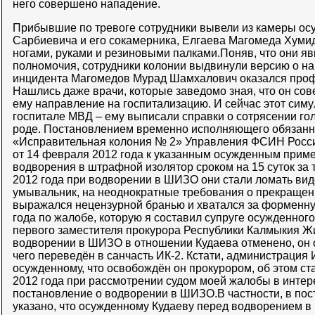
него совершено нападение.
Прибывшие по тревоге сотрудники вывели из камеры ос
Сарбиевича и его сокамерника, Елгаева Магомеда Хумид
ногами, руками и резиновыми палками.Поняв, что они я
полномочия, сотрудники колонии выдвинули версию о на
инцидента Магомедов Мурад Шамхалович оказался про
Нашлись даже врачи, которые заведомо зная, что он со
ему направление на госпитализацию. И сейчас этот симул
госпитале МВД – ему выписали справки о сотрясении голо
роде. Постановлением временно исполняющего обязанн
«Исправительная колония № 2» Управления ФСИН Росси
от 14 февраля 2012 года к указанным осужденным прим
водворения в штрафной изолятор сроком на 15 суток за 
2012 года при водворении в ШИЗО они стали ломать вид
умывальник, на неоднократные требования о прекращен
выражался нецензурной бранью и хватался за форменну
года по жалобе, которую я составил супруге осужденног
первого заместителя прокурора Республики Калмыкия Ж
водворении в ШИЗО в отношении Кудаева отменено, он
чего переведён в санчасть ИК-2. Кстати, администрация
осужденному, что освобождён он прокурором, об этом ст
2012 года при рассмотрении судом моей жалобы в интер
постановление о водворении в ШИЗО.В частности, в по
указано, что осужденному Кудаеву перед водворением 