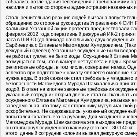
собрались возле здания телевидения с требованиями огр
насилия и пыток со стороны администрации названных 
Столь решительная реакция людей вызвана попуститель
обращению со стороны руководства Управления ФСИН Р
Калмыкия.Указанной акции протеста предшествовали с
февраля 2012 года оперативный дежурный ИК-2 принял 
часа в ШИЗО (до прихода начальника) двух осужденных 
Сарбиевича с Елгаевым Магомедом Хумидовичем. (Так
дежурный наделён).Указанные осужденные были водвор
не работал туалет, не было воды. Осужденный Елгаев М
возмущаться тем, что в камере нет туалета и воды. Кром
религиозные обряды, в том числе, совершает намаз. Од
аспектов при подготовке к намазу является омовение. Со
нужна вода. В этой связи он стал требовать у младшего 
безопасности Магомедова Мурада Шамхаловича принять
водой. В ответ на вполне законные требования осужденн
указанный сотрудник открыл дверь и стал высказывать о
осужденного Елгаева Магомеда Хумидовича, называя его
заведомо зная, что тому, как стороннику мусульманской 
оскорбительно. Не сдержавшись, указанный осужденный 
попытался схватить его за рубашку. Для младшего инспе
Магомедова Мурада Шамхаловича эта выходка не предст
он отшвырнул осужденного как муху (его вес 130-140 кг. 
этого, данный сотрудник колонии вызвал дежурную смену