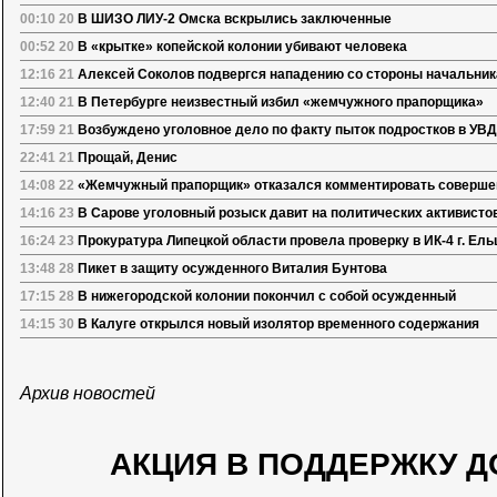
00:10 20
В ШИЗО ЛИУ-2 Омска вскрылись заключенные
00:52 20
В «крытке» копейской колонии убивают человека
12:16 21
Алексей Соколов подвергся нападению со стороны начальни
12:40 21
В Петербурге неизвестный избил «жемчужного прапорщика»
17:59 21
Возбуждено уголовное дело по факту пыток подростков в УВД 
22:41 21
Прощай, Денис
14:08 22
«Жемчужный прапорщик» отказался комментировать совершен
14:16 23
В Сарове уголовный розыск давит на политических активисто
16:24 23
Прокуратура Липецкой области провела проверку в ИК-4 г. Ель
13:48 28
Пикет в защиту осужденного Виталия Бунтова
17:15 28
В нижегородской колонии покончил с собой осужденный
14:15 30
В Калуге открылся новый изолятор временного содержания
Архив новостей
АКЦИЯ В ПОДДЕРЖКУ Д