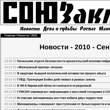
Главная
/
Новости
/
2010
Новости - 2010 - Се
14:28 01
Начальник отдела безопасности архангельской колонии пойде
16:21 01
«Жемчужный прапор» опознан
16:02 02
В квартире бывшей политической активистки прошел обыск
19:53 02
ГУВД: Прапорщик Бойко действовал в рамках закона
20:05 02
В ИК-6 Кировской области скончался осужденный
00:33 05
ГУФСИН опровергает информацию о массовой голодовке в С
17:43 06
Кстовские милиционеры жестоко избили двух подростков
20:34 06
Милиционеры совершают преступления от безысходности и н