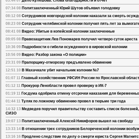
03:44 07
Дело Кулешова: слова благодарности и отчет
07:34 08
Политзаключенный Юрий Шутов объявил голодовку
08:12 08
Сотрудников новгородской колонии наказали за смерть осужд
08:23 08
Сотрудник челябинской колонии получил пять лет за вымогат
08:41 08
Видео: Убитые в копейской колонии заключенные
09:05 08
Правозащитник Лев Пономарев получил четверо суток ареста
10:36 09
Подробности о гибели осужденного в кировской колонии
10:56 09
Видео: Разбор закона «О полиции»
23:31 09
Прапорщику-отморозку предъявлено обвинение
12:51 10
В Махачкале убит начальник колонии №7
01:07 11
Главный хозяйственник УФСИН России по Ярославской област
01:12 11
Прокурор Ленобласти провел проверку в ИК-7
01:19 11
Госдума одобрила отмену отсрочки наказания для беременны
01:44 11
Туляк по ложному обвинению провел в тюрьме три года
14:32 13
Медведев поручил правительству составить список болезней
СИЗО
19:07 13
Политзаключенный Алексей Никифоров вышел на свободу
13:33 14
В отношении трех сотрудников Белореченской колонии возбу
13:16 16
Продлено следствие по делу о смерти юриста Сергея Магнитс