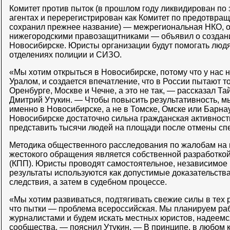
Комитет против пыток (в прошлом году ликвидирован по 
агентах и перерегистрирован как Комитет по предотвращ
сохранил прежнее название) — межрегиональная НКО, о
нижегородскими правозащитниками — объявил о создани
Новосибирске. Юристы организации будут помогать люд
отделениях полиции и СИЗО.
«Мы хотим открыться в Новосибирске, потому что у нас н
Уралом, и создается впечатление, что в России пытают 
Оренбурге, Москве и Чечне, а это не так, — рассказал Т
Дмитрий Утукин. — Чтобы повысить результативность, м
именно в Новосибирске, а не в Томске, Омске или Барна
Новосибирске достаточно сильна гражданская активност
представить тысячи людей на площади после отмены спе
Методика общественного расследования по жалобам на 
жестокого обращения является собственной разработкой
(КПП). Юристы проводят самостоятельное, независимое 
результаты используются как допустимые доказательств
следствия, а затем в судебном процессе.
«Мы хотим развиваться, подтягивать свежие силы в тех ре
что пытки — проблема всероссийская. Мы планируем ра
журналистами и будем искать местных юристов, надеемс
сообщества, — пояснил Утукин. — В принципе, в любом 