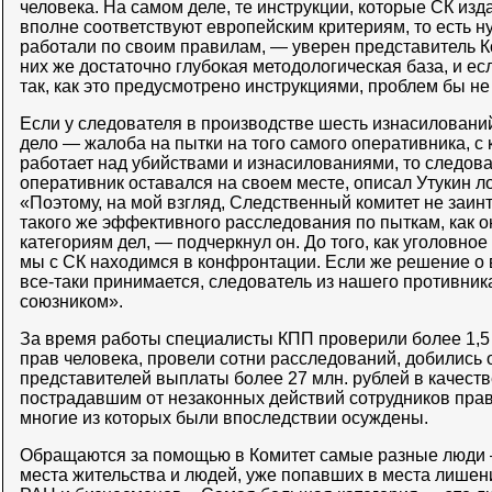
человека. На самом деле, те инструкции, которые СК изд
вполне соответствуют европейским критериям, то есть н
работали по своим правилам, — уверен представитель К
них же достаточно глубокая методологическая база, и е
так, как это предусмотрено инструкциями, проблем бы не
Если у следователя в производстве шесть изнасилований,
дело — жалоба на пытки на того самого оперативника, с 
работает над убийствами и изнасилованиями, то следова
оперативник оставался на своем месте, описал Утукин л
«Поэтому, на мой взгляд, Следственный комитет не заи
такого же эффективного расследования по пыткам, как о
категориям дел, — подчеркнул он. До того, как уголовно
мы с СК находимся в конфронтации. Если же решение о 
все-таки принимается, следователь из нашего противник
союзником».
За время работы специалисты КПП проверили более 1,5
прав человека, провели сотни расследований, добились о
представителей выплаты более 27 млн. рублей в качест
пострадавшим от незаконных действий сотрудников пра
многие из которых были впоследствии осуждены.
Обращаются за помощью в Комитет самые разные люди 
места жительства и людей, уже попавших в места лишен