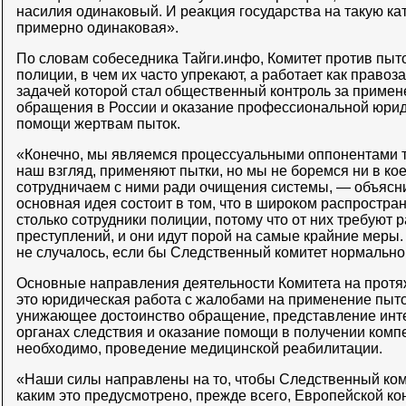
насилия одинаковый. И реакция государства на такую ка
примерно одинаковая».
По словам собеседника Тайги.инфо, Комитет против пыто
полиции, в чем их часто упрекают, а работает как право
задачей которой стал общественный контроль за примен
обращения в России и оказание профессиональной юрид
помощи жертвам пыток.
«Конечно, мы являемся процессуальными оппонентами те
наш взгляд, применяют пытки, но мы не боремся ни в кое
сотрудничаем с ними ради очищения системы, — объясн
основная идея состоит в том, что в широком распростра
столько сотрудники полиции, потому что от них требуют
преступлений, и они идут порой на самые крайние меры.
не случалось, если бы Следственный комитет нормально
Основные направления деятельности Комитета на прот
это юридическая работа с жалобами на применение пыто
унижающее достоинство обращение, представление инте
органах следствия и оказание помощи в получении компе
необходимо, проведение медицинской реабилитации.
«Наши силы направлены на то, чтобы Следственный ком
каким это предусмотрено, прежде всего, Европейской к