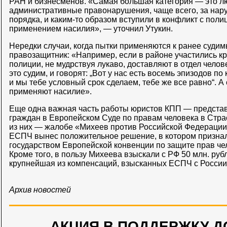
РАН и бизнесменов. «Самая большая категория — это л
административные правонарушения, чаще всего, за на
порядка, и каким-то образом вступили в конфликт с поли
применением насилия», — уточнил Утукин.
Нередки случаи, когда пытки применяются к ранее суди
правозащитник: «Например, если в районе участились кр
полиции, не мудрствуя лукаво, доставляют в отдел челов
это судим, и говорят: „Вот у нас есть восемь эпизодов по
и мы тебе условный срок сделаем, тебе же все равно“. А 
применяют насилие».
Еще одна важная часть работы юристов КПП — представ
граждан в Европейском Суде по правам человека в Стра
из них — жалобе «Михеев против Российской Федерации
ЕСПЧ вынес положительное решение, в котором призна
государством Европейской конвенции по защите прав че
Кроме того, в пользу Михеева взыскали с РФ 50 млн. руб
крупнейшая из компенсаций, взысканных ЕСПЧ с России 
Архив новостей
АКЦИЯ В ПОДДЕРЖКУ Д