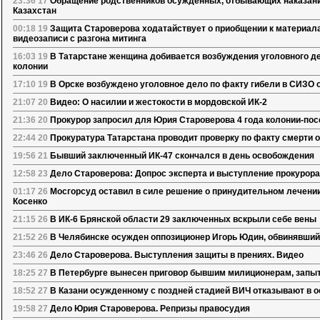
23:36 17
Обращение родственников осужденных, отбывающих наказание
Казахстан
00:18 19
Защита Староверова ходатайствует о приобщении к материал
видеозаписи с разгона митинга
16:03 19
В Татарстане женщина добивается возбуждения уголовного де
колонии
17:10 19
В Орске возбуждено уголовное дело по факту гибели в СИЗО
21:07 20
Видео: О насилии и жестокости в мордовской ИК-2
21:36 20
Прокурор запросил для Юрия Староверова 4 года колонии-по
22:44 20
Прокуратура Татарстана проводит проверку по факту смерти 
19:56 21
Бывший заключенный ИК-47 скончался в день освобождения
12:58 23
Дело Староверова: Допрос эксперта и выступление прокурора
01:17 26
Мосгорсуд оставил в силе решение о принудительном лечени
Косенко
21:15 26
В ИК-6 Брянской области 29 заключенных вскрыли себе вены
21:52 26
В Челябинске осужден оппозиционер Игорь Юдин, обвинявший
23:46 26
Дело Староверова. Выступления защиты в прениях. Видео
18:25 27
В Петербурге вынесен приговор бывшим милиционерам, запы
18:52 27
В Казани осужденному с поздней стадией ВИЧ отказывают в 
19:58 27
Дело Юрия Староверова. Репризы правосудия