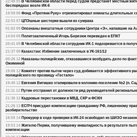
22:48 05
В Челябинской области перед судом предстанет местный жите
беспорядках возле ИК-6
19:59 06
Фонд «Протяни Руку» отремонтировал комнаты длительных 
22:53 07
ЦПЭшные шестерки вышли из сумрака
01:02 09
Опознаны внештатные сотрудники Центра «Э», напавшие на А
14:04 09
Политзаключенный Игорь Березюк переведен в ЕПКТ
20:41 09
В Челябинской области сотрудник ИК-1 подозревается в получ
21:37 09
Казахстан: Избиение заключенных в УК-161/12
00:26 12
Наказаны полицейские, отказавшиеся возбудить дело по факт
Ожиминой
19:06 12
Комитет против пыток через суд добивается эффективного р
полицейского по прозвищу «Гестапо»
19:40 12
Евгения Витишко этапировали в колонию-поселение №2 (п. Са
21:11 12
Путин отстранил от должности ряд руководителей регионал
21:36 12
Кадровые перестановки в МВД, СКР и ФСКН
21:26 13
ЕСПЧ присудил компенсацию гражданину РФ, лишенному прав
разбирательство
18:55 14
Прокурор в ходе проверки в ИК-24 освободил из ШИЗО незак
19:53 14
Жителю Перми, получившему инвалидность в результате пыток
компенсации