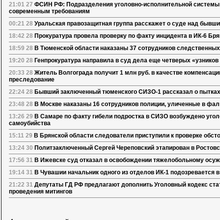
21:01 27
ФСИН РФ: Подразделения уголовно-исполнительной системы
современным требованиям
00:21 28
Уральская правозащитная группа расскажет о суде над бывш
18:42 28
Прокуратура провела проверку по факту инцидента в ИК-6 Бр
18:59 28
В Тюменской области наказаны 37 сотрудников следственных
19:20 28
Генпрокуратура направила в суд дела еще четверых «узников
20:33 28
Житель Волгограда получит 1 млн руб. в качестве компенсаци
преследование
22:24 28
Бывший заключенный тюменского СИЗО-1 рассказал о пытка
23:48 28
В Москве наказаны 16 сотрудников полиции, уличенные в фа
13:26 29
В Самаре по факту гибели подростка в СИЗО возбуждено угол
самоубийства
15:11 29
В Брянской области следователи приступили к проверке обст
13:24 30
Политзаключенный Сергей Череповский этапирован в Ростов
17:56 31
В Ижевске суд отказал в освобождении тяжелобольному осу
19:14 31
В Чувашии начальник одного из отделов ИК-1 подозревается 
21:22 31
Депутаты ГД РФ предлагают дополнить Уголовный кодекс ста
проведения митингов