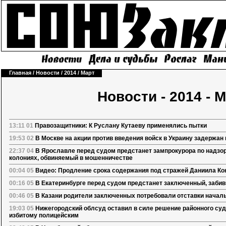
Главная
/
Новости
/
2014
/
Март
Новости - 2014 - 
13:11 01
Правозащитники: К Руслану Кутаеву применялись пытки
19:53 02
В Москве на акции против введения войск в Украину задержан
22:37 04
В Ярославле перед судом предстанет зампрокурора по надзор
колониях, обвиняемый в мошенничестве
00:04 05
Видео: Продление срока содержания под стражей Даниила Ко
00:16 05
В Екатеринбурге перед судом предстанет заключенный, забив
00:46 05
В Казани родители заключенных потребовали отставки началь
19:03 05
Нижегородский облсуд оставил в силе решение районного суд
избитому полицейским