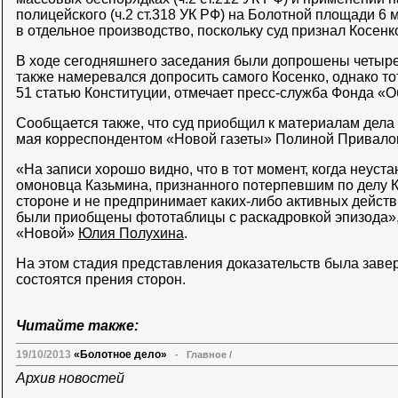
полицейского (ч.2 ст.318 УК РФ) на Болотной площади 6 
в отдельное производство, поскольку суд признал Косен
В ходе сегодняшнего заседания были допрошены четыре
также намеревался допросить самого Косенко, однако то
51 статью Конституции, отмечает пресс-служба Фонда «
Сообщается также, что суд приобщил к материалам дела
мая корреспондентом «Новой газеты» Полиной Привало
«На записи хорошо видно, что в тот момент, когда неуст
омоновца Казьмина, признанного потерпевшим по делу К
стороне и не предпринимает каких-либо активных действ
были приобщены фототаблицы с раскадровкой эпизода», 
«Новой»
Юлия Полухина
.
На этом стадия представления доказательств была завер
состоятся прения сторон.
Читайте также:
19/10/2013
«Болотное дело»
-
Главное
/
Архив новостей