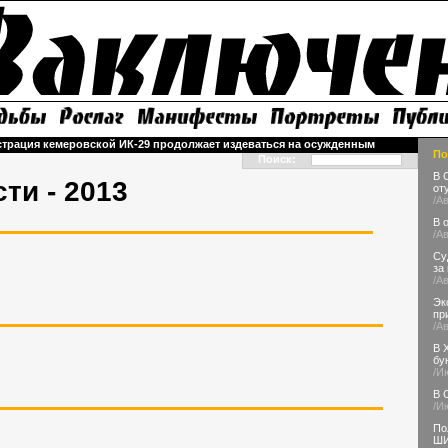
трация кемеровской ИК-29 продолжает издеваться на осужденным
По
Поиск:
В 
ти - 2013
от
/А
В 
/А
Су
за
/А
Эк
пр
/А
В 
бу
/И
В 
/И
По
Ш