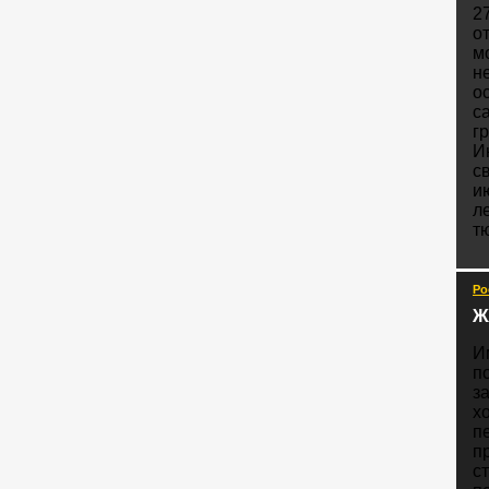
2
о
м
н
о
с
г
И
с
ию
ле
т
Ро
Ж
И
п
з
х
п
п
с