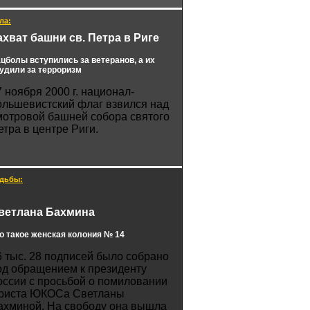
ла:
ахват башни св. Петра в Риге
цболы вступились за ветеранов, а их
удили за терроризм
7 ноября 2000 г. национал-
ольшевистский флаг взвился над
мотровой башней собора святого
етра в центре Риги.
дьбы:
ветлана Бахмина
о такое женская колония № 14
6 тыс. 28 подписей было собрано
од обращением к президенту
оссии с просьбой о помиловании
риста ЮКОСа Светланы
ахминой. На свободу она вышла