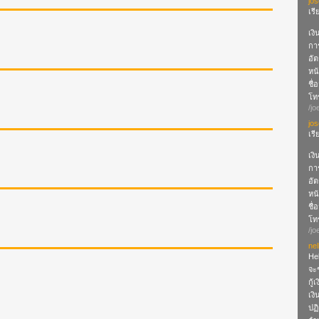
jo
เร
เงิ
กา
อัต
หน้
ชื่
โทร
/jo
jo
เร
เงิ
กา
อัต
หน้
ชื่
โทร
/jo
nel
Hel
จะช
กู้
เง
ปฏ