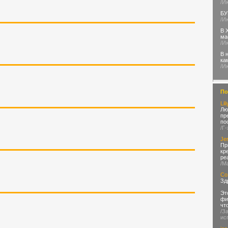
/И
БУ
/И
В 
ма
/И
В 
ка
/И
По
Lil
Лю
пр
по
/Г
Jer
Пр
кр
ре
/М
Со
Зд
Эт
фи
чт
/З
ис