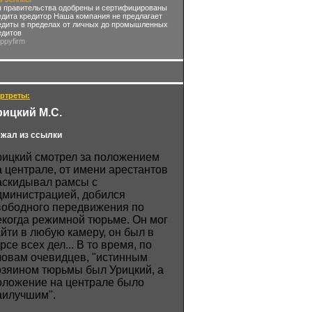
 правительства одобрены и сертифицированы
едита кредитор Наша компания не предлагает
едиты в пределах от личных до промышленных
едитов
appyfirm
ртреты:
рицкий М.С.
жал из ссылки
рицкий смотрел за положением
а централе, от имени арестантов
аскидывал рамсы с
дминистрацией, добился
вободного передвижения по
екогда режимной тюрьме. Он мог
айти в любую камеру, он был в
рсе всех дел... В то время, по
ловам очевидцев, "истинным
озяином тюрьмы был Урицкий, а
оложение на централе было
аилучшим".