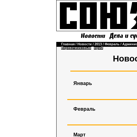
Главная
/
Новости
/
2013
/
Февраль
/
Админис
Веревочниковым
/
юрий
Новос
Январь
Февраль
Март