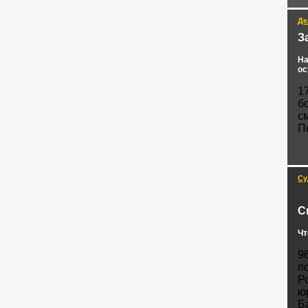
Де
З
На
ос
1
б
с
П
Су
С
Чт
9
п
Р
ю
Б