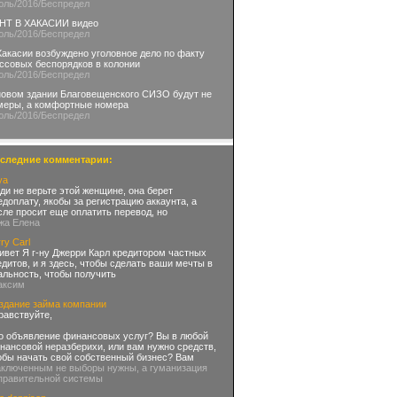
юль
/2016
/Беспредел
НТ В ХАКАСИИ видео
юль
/2016
/Беспредел
Хакасии возбуждено уголовное дело по факту
ссовых беспорядков в колонии
юль
/2016
/Беспредел
новом здании Благовещенского СИЗО будут не
меры, а комфортные номера
юль
/2016
/Беспредел
следние комментарии:
iya
ди не верьте этой женщине, она берет
едоплату, якобы за регистрацию аккаунта, а
сле просит еще оплатить перевод, но
-жа Елена
ry Carl
ивет Я г-ну Джерри Карл кредитором частных
едитов, и я здесь, чтобы сделать ваши мечты в
альность, чтобы получить
аксим
здание займа компании
равствуйте,
о объявление финансовых услуг? Вы в любой
нансовой неразберихи, или вам нужно средств,
обы начать свой собственный бизнес? Вам
аключенным не выборы нужны, а гуманизация
правительной системы