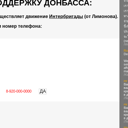
ОДДЕРЖКУ ДОНБАССА:
จำ
เรา
เรา
уществляет движение
Интербригады
(от Лимонова).
ทาง
จ่า
и номер телефона:
นี้
ปร
จะใ
(
ne
/M
Ro
De
We 
se
aff
max
/Kl
mr
Ва
ва
ДА
кр
в 
/Л
mr
Ва
ва
кр
в 
/Л
Mr