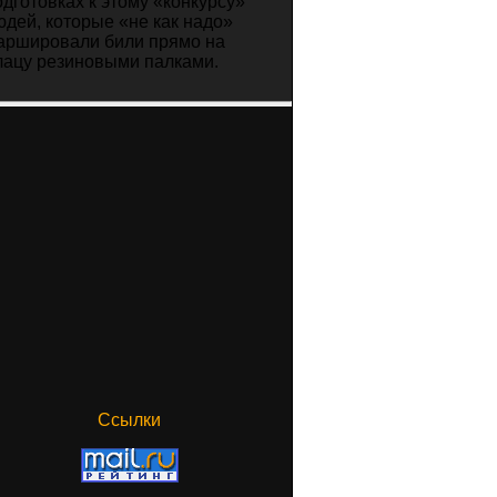
одготовках к этому «конкурсу»
юдей, которые «не как надо»
аршировали били прямо на
лацу резиновыми палками.
Ссылки