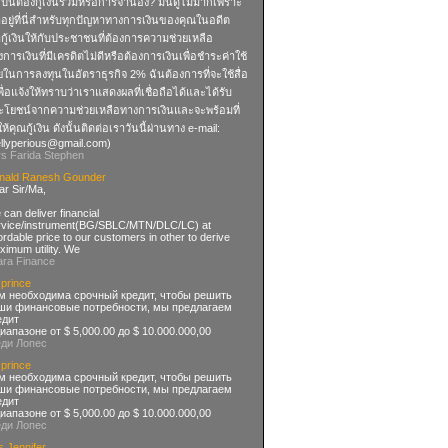
เป็นต้องกู้เงินรวมหรือการจำนอง? มันดูไม่มากเพราะ
อยู่ที่นี่สำหรับทุกปัญหาทางการเงินของคุณในอดีต
กู้เงินให้กับประชาชนที่ต้องการความช่วยเหลือ
การเงินที่มีเครดิตไม่ดีหรือต้องการเงินเพื่อชำระค่าใช้
ยในการลงทุนในอัตราธุรกิจ 2% ฉันต้องการที่จะใช้สื่อ
เพื่อแจ้งให้ทราบว่าเราแสดงผลที่เชื่อถือได้และได้รับ
ะโยชน์จากความช่วยเหลือทางการเงินและจะพร้อมที่
ห้คุณกู้เงิน ดังนั้นติดต่อเราวันนี้ผ่านทาง e-mail:
llyperious@gmail.com
)
rs Farida Stephen
nald Ranesh Gounder
ar Sir/Ma,
can deliver financial
rvice/instrument(BG/SBLC/MTN/DLC/LC) at
ordable price to our customers in other to derive
imum utility. We
ara Finance
 prince
м необходима срочный кредит, чтобы решить
ши финансовые потребности, мы предлагаем
едит
диапазоне от $ 5,000.00 до $ 10.000.000,00
еди Лопес
 prince
м необходима срочный кредит, чтобы решить
ши финансовые потребности, мы предлагаем
едит
диапазоне от $ 5,000.00 до $ 10.000.000,00
еди Лопес
s Jennifer