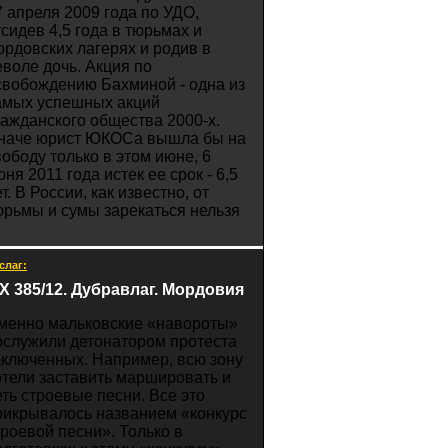
7 апреля 2009 года по УДО,
тсидев 4,5 года в тюрьмах и
ордовских лагерях и родив в
еволе дочь. Акция по
свобождению Бахминой - одна из
амых успешных акций
ражданского общества 2000-х.
наче юрист ЮКОСа вышла бы на
вободу только в этом июне, 6
ня 2011 года истек ее срок - 6,5
т. В России, как известно, от
юрьмы и сумы зарекаться нельзя
слаг:
Х 385/12. Дубравлаг. Мордовия
менно мальковские «навороты»
ослужили детонатором протеста
аключенных. Например, всю зону
отели заставить маршировать и
еть строевые песни. Все это
рикрывалось названием «конкурс
троевой песни». Только в