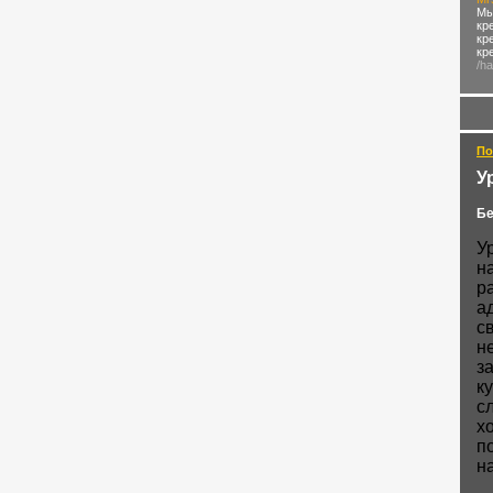
Мы
кр
кр
кр
/h
По
У
Бе
У
н
р
а
с
н
з
ку
с
х
п
н