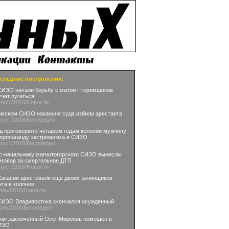
следние поступления:
СИЗО начали борьбу с матом: тюремщиков
учат ругаться
вгуст
/2016
/Новости
омском СИЗО накануне суда избили арестанта
вгуст
/2016
/Беспредел
д приговорил к четырем годам колонии мужчину
 пропаганду экстремизма в СИЗО
вгуст
/2016
/Беспредел
с-начальнику магнитогорского СИЗО вынесли
иговор за смертельное ДТП
вгуст
/2016
/Новости
Хакасии арестовали еще двоих зачинщиков
нта в колонии
юль
/2016
/Новости
СИЗО Владивостока скончался осужденный
юль
/2016
/Беспредел
литзаключенный Олег Миронов помещен в
ИЗО