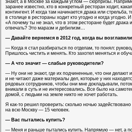
знают, а в Москве за каждым углом — сюрпризы. Наприм
заранее известно, кто в конкретный ресторан ходит, кака
контингент. И когда там начинается драка или стрельба, 
в столице в рестораны ходит кто угодно и когда угодно. 
«А почему ты не знал, что в этом ресторане будет драка 
отвечать? Это маразм и дебилизм…
— Давайте вернемся в 2012 год, когда вы возглавили
— Когда я стал разбираться по отделам, то понял: руков
Пришлось чистить и менять. Кто захотел меняться и обуч
— А что значит — слабые руководители?
— Ну они не знают, где их подчиненные, что они делают и
и не читают даже материалы дел, которые у них находя
рядовых сотрудников, чтобы они мне докладывали, потом
вникали в суть и не интересовались. Все было на самотек
домой, с людьми на земле никто не хочет работать.
Я как-то решил проверить: сколько ночью задействовано
на всю Москву — 15 человек.
— Вас пытались купить?
— Меня и раньше пытались купить. Напрямую — нет, а 