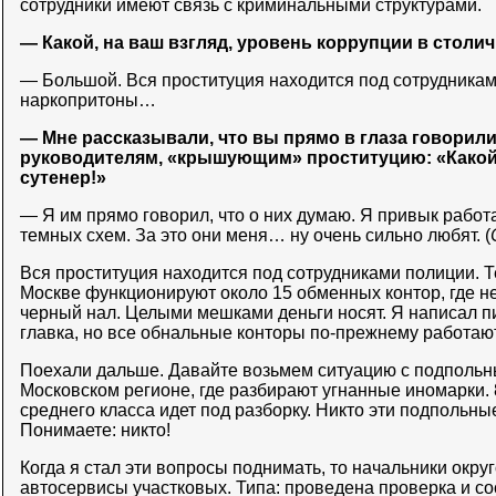
сотрудники имеют связь с криминальными структурами.
— Какой, на ваш взгляд, уровень коррупции в столи
— Большой. Вся проституция находится под сотрудникам
наркопритоны…
— Мне рассказывали, что вы прямо в глаза говорил
руководителям, «крышующим» проституцию: «Какой
сутенер!»
— Я им прямо говорил, что о них думаю. Я привык работа
темных схем. За это они меня… ну очень сильно любят. (
Вся проституция находится под сотрудниками полиции. 
Москве функционируют около 15 обменных контор, где 
черный нал. Целыми мешками деньги носят. Я написал п
главка, но все обнальные конторы по-прежнему работаю
Поехали дальше. Давайте возьмем ситуацию с подполь
Московском регионе, где разбирают угнанные иномарки
среднего класса идет под разборку. Никто эти подпольные
Понимаете: никто!
Когда я стал эти вопросы поднимать, то начальники окру
автосервисы участковых. Типа: проведена проверка и со