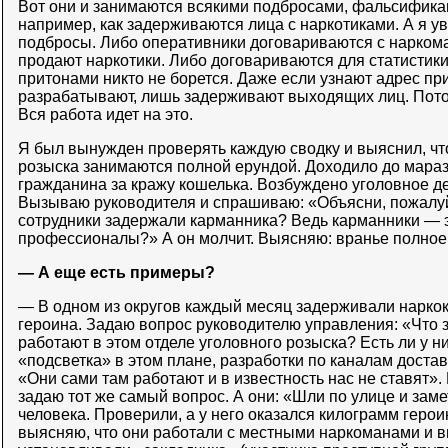
Вот они и занимаются всякими подбросами, фальсификац
например, как задерживаются лица с наркотиками. А я у
подбросы. Либо оперативники договариваются с наркома
продают наркотики. Либо договариваются для статистики
притонами никто не борется. Даже если узнают адрес пр
разрабатывают, лишь задерживают выходящих лиц. Пот
Вся работа идет на это.
Я был вынужден проверять каждую сводку и выяснил, чт
розыска занимаются полной ерундой. Доходило до мараз
гражданина за кражу кошелька. Возбуждено уголовное де
Вызываю руководителя и спрашиваю: «Объясни, пожалуй
сотрудники задержали карманника? Ведь карманники — э
профессионалы?» А он молчит. Выясняю: вранье полное,
— А еще есть примеры?
— В одном из округов каждый месяц задерживали нарко
героина. Задаю вопрос руководителю управления: «Что 
работают в этом отделе уголовного розыска? Есть ли у н
«подсветка» в этом плане, разработки по каналам доста
«Они сами там работают и в известность нас не ставят».
задаю тот же самый вопрос. А они: «Шли по улице и зам
человека. Проверили, а у него оказался килограмм герои
выясняю, что они работали с местными наркоманами и в