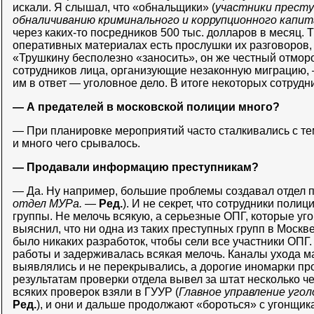
искали. Я слышал, что «обнальщики» (
участники престу
обналичиванию криминального и коррупционного капит
через каких-то посредников 500 тыс. долларов в месяц. Т
оперативных материалах есть прослушки их разговоров, 
«Трушкину бесполезно «заносить», он же честный отморо
сотрудников лица, организующие незаконную миграцию,
им в ответ — уголовное дело. В итоге некоторых сотрудн
— А предателей в московской полиции много?
— При планировке мероприятий часто сталкивались с те
и много чего срывалось.
— Продавали информацию преступникам?
— Да. Ну например, большие проблемы создавал отдел по
отдел МУРа.
—
Ред.
). И не секрет, что сотрудники пол
группы. Не мелочь всякую, а серьезные ОПГ, которые уг
выяснил, что ни одна из таких преступных групп в Москв
было никаких разработок, чтобы сели все участники ОПГ
работы и задерживалась всякая мелочь. Каналы ухода м
выявлялись и не перекрывались, а дорогие иномарки пр
результатам проверки отдела вывел за штат несколько че
всяких проверок взяли в ГУУР (
Главное управление угол
Ред.
), и они и дальше продолжают «бороться» с угонщика