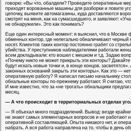
говорю: «Вы что, обалдели? Проведите оперативные мер
приходят ворованные машины для разборки и ловите уг
цепочку, выявите автомагазины, куда доставляются воро
смотрят на меня, как на сумасшедшего, и заявляют: «Уч
не обнаружили». Это как понимать?
Еще один интересный момент: я выяснил, что в Москве 
обменных контор, где нелегально обналичивают черный
носят. Клиентов таких контор постоянно грабят со стрел
убийства. У преступников наблюдателями работали женщ
всем докладывали: кто вошел с мешком и т.д. Задаю воп
«Почему никто не может прикрыть эти конторы? Давайте 
будут искать новые точки и, в конце концов, засветятся».
законных оснований закрыть эти конторы». Как это — не
оперативную работу? Я написал письмо начальнику столи
обнальные конторы по-прежнему работают. Я считаю, чт
И мне известно, что за «не трогать» обнальщики предла
месяц.
— А что происходит в территориальных отделах уг
— Я объехал много подразделений. Вывод: везде крайне
не знают самых элементарных вопросов и не работают н
оперативной составляющей. Опыта никакого нет, и опера
набрать. А вся работа направлена на то, чтобы в день об