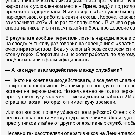
устанавливали «закладчика» (участника преступной гру
наркотика в условленном месте –
Прим. ред.
) и под вид
прохожего задерживали. Я им говорю: «Так нужно было 
наркодельцов, отработать связи и схемы. Короче, красиво
заморачиваться?» И не раз так получалось. Вызываю ру
оперативников, и они несут какой-то бред про доверие 
В результате вообще перестали ловить наркодилеров и с
на сводку. Я тысячу раз говорил на совещаниях: «Хвати
очковтирательством! Ведь уголовный розыск совсем сгние
стенку горох. Оперативники не хотят работать по-другому
подбросить или сфальсифицировать…
— А как идет взаимодействие между службами?
— Никто не хочет взаимодействовать, и все делят «палки
конкретных конфликтов. Например, по поводу того, кто пе
встанет на первое место. Но ведь важно не то, кто перв
преступнику руку заломил, — мозги должны работать! Из-
страшная возня, которая отнимает кучу времени.
Или вот вопрос: почему убивают полицейских? Ответ: в 
несогласованности между подразделениями. Люди едут 
преступников втайне от других оперативных служб, чтобы
Недавно так расстреляли оперативников на Ленинградск