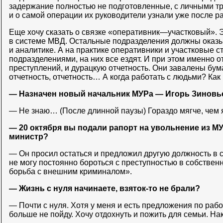
задержание полностью не подготовленные, с личными т
и о самой операции их руководители узнали уже после р
Еще хочу сказать о связке «оперативник—участковый».
в системе МВД. Остальные подразделения должны оказ
и аналитике. А на практике оперативники и участковые 
подразделениями, на них все ездят. И при этом именно о
преступлений, и дурацкую отчетность. Они завалены бума
отчетность, отчетность… А когда работать с людьми? Ка
— Назначен новый начальник МУРа — Игорь Зиновьев
— Не знаю… (После длинной паузы) Гораздо мягче, чем
— 20 октября вы подали рапорт на увольнение из МУ
министр?
— Он просил остаться и предложил другую должность в с
не могу постоянно бороться с преступностью в собствен
борьба с внешним криминалом».
— Жизнь с нуля начинаете, взяток-то не брали?
— Почти с нуля. Хотя у меня и есть предложения по рабо
больше не пойду. Хочу отдохнуть и пожить для семьи. На