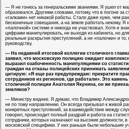
— Я не гонюсь за генеральскими званиями. Я ушел от ма
образовался. Другими словами, потому, что в погоне за с
«галками» нет никакой работы. Стало даже хуже, чем ран
бесконечные совещания, а на земле работать некому. Я н
«палочной» системе и никогда не участвовал. Хотя и зн
цифрами манипулировать, не выходя из кабинета, но дл
реальные раскрытия преступлений, а не «палочки» и то, 
руководству.
— На недавней итоговой коллегии столичного главк
заявил, что московскую полицию ожидает комплексн
выразил озабоченность манипуляциями со статисти
граждан на отказы полицейских принимать заявлени
цитирую: «Я еще раз предупреждаю: прекратите пра
сотрудников из регионов, где работали». Это камень
столичной полиции Анатолия Якунина, он же приехал
земляков?
— Министру виднее. Я думаю, что Владимир Александро
не по тому направлению. Он всегда призывал к живой ра
конкретных преступлений, за взаимодействие между служ
говорил, происходит полный раздрай и работа на статис
сотрудники, которых назначают на высокие должности, 
московской специфики. У них раньше были небольшие уча