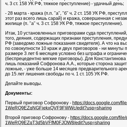
ч. 3 ст. 158 УК РФ, тяжкое преступление) - удачный день;
- 28 марта - кража (п.п. "а", "б" ч. 2 ст. 158 УК РФ, прест
этот раз всего лишь сарай) и кража, совершенная с нез
жилище (п. "а" ч. 3 ст. 158 УК РФ, тяжкое преступление).
Итак, 10 установленных приговорами суда преступлений, 
того, деяния, содержащих признаки преступления, предус
РФ (заведомо ложные показания свидетеля). А что на вы
по совокупности 10 краж и двух приговоров - ни минуты 
размере 3 лет 6 месяцев условно без штрафа и огранич
(беспрецедентно мягкие приговоры). Для Константинова 
лишь показаний Софронова А.А., которые сторона защит
ложные, - уже больше 14 месяцев предварительного аре
до 15 лет лишения свободы по ч. 1 ст. 105 УК РФ.
Делайте выводы.
Документы:
Первый приговор Софронову -
https://docs.google.com/fil
1WeRQ9EZqNGFiekxQVF9FWWc/edit?usp=sharing
Второй приговор Софронову -
https://docs.google.com/file
1WeRQ9EZqT3d5bVFfM0FJOW8/edit?usp=sharing