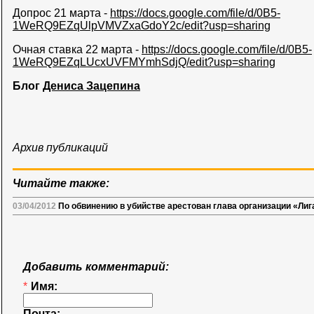
Допрос 21 марта -
https://docs.google.com/file/d/0B5-
1WeRQ9EZqUlpVMVZxaGdoY2c/edit?usp=sharing
Очная ставка 22 марта -
https://docs.google.com/file/d/0B5-
1WeRQ9EZqLUcxUVFMYmhSdjQ/edit?usp=sharing
Блог
Дениса Зацепина
Архив публикаций
Читайте также:
03/04/2012
По обвинению в убийстве арестован глава организации «Ли
Добавить комментарий:
*
Имя:
Почта: