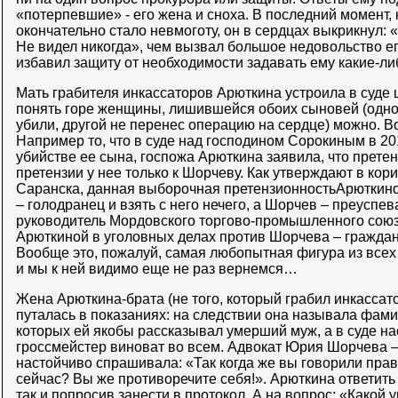
«потерпевшие» - его жена и сноха. В последний момент, 
окончательно стало невмоготу, он в сердцах выкрикнул: 
Не видел никогда», чем вызвал большое недовольство е
избавил защиту от необходимости задавать ему какие-л
Мать грабителя инкассаторов Арюткина устроила в суде 
понять горе женщины, лишившейся обоих сыновей (одног
убили, другой не перенес операцию на сердце) можно. Во
Например то, что в суде над господином Сорокиным в 20
убийстве ее сына, госпожа Арюткина заявила, что претенз
претензии у нее только к Шорчеву. Как утверждают в кор
Саранска, данная выборочная претензионностьАрюткиной
– голодранец и взять с него нечего, а Шорчев – преуспе
руководитель Мордовского торгово-промышленного союз
Арюткиной в уголовных делах против Шорчева – граждан
Вообще это, пожалуй, самая любопытная фигура из все
и мы к ней видимо еще не раз вернемся…
Жена Арюткина-брата (не того, который грабил инкассатор
путалась в показаниях: на следствии она называла фам
которых ей якобы рассказывал умерший муж, а в суде на
гроссмейстер виноват во всем. Адвокат Юрия Шорчева
настойчиво спрашивала: «Так когда же вы говорили прав
сейчас? Вы же противоречите себя!». Арюткина ответить
так и попросив занести в протокол. А на вопрос: «Какой