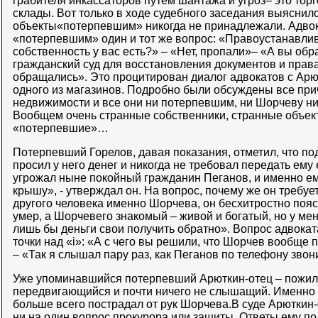
грабителя инкассаторов путем шантажа и угроз– это тор
склады. Вот только в ходе судебного заседания выяснилос
объекты«потерпевшим» никогда не принадлежали. Адвока
«потерпевшим» один и тот же вопрос: «Правоустанавли
собственность у вас есть?» – «Нет, пропали»– «А вы обр
гражданский суд для восстановления документов и прав
обращались». Это процитирован диалог адвокатов с Ар
одного из магазинов. Подробно были обсуждены все пр
недвижимости и все они ни потерпевшим, ни Шорчеву ни
Вообщем очень странные собственники, странные объек
«потерпевшие»…
Потерпевший Горелов, давая показания, отметил, что п
просил у него денег и никогда не требовал передать ему
угрожал ныне покойный гражданин Пеганов, и именно ем
крышу», - утверждал он. На вопрос, почему же он требуе
другого человека именно Шорчева, он бесхитростно пояс
умер, а Шорчевего знакомый – живой и богатый, но у мен
лишь бы деньги свои получить обратно». Вопрос адвока
точки над «i»: «А с чего вы решили, что Шорчев вообще 
– «Так я слышал пару раз, как Пеганов по телефону зво
Уже упоминавшийся потерпевший Арюткин-отец – пожило
передвигающийся и почти ничего не слышащий. Именно о
больше всего пострадал от рук Шорчева.В суде Арюткин-
ни на один вопрос прокурора или защиты. Ответы ему п