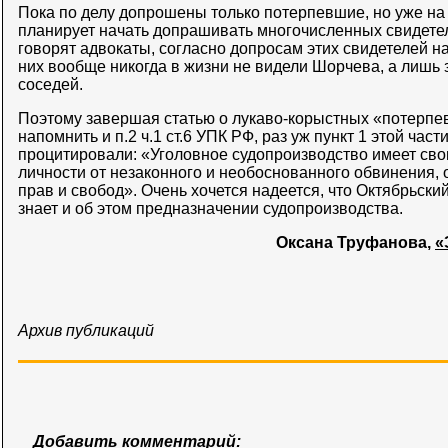
Пока по делу допрошены только потерпевшие, но уже на
планирует начать допрашивать многочисленных свидетеле
говорят адвокаты, согласно допросам этих свидетелей н
них вообще никогда в жизни не видели Шорчева, а лишь з
соседей.
Поэтому завершая статью о лукаво-корыстных «потерпе
напомнить и п.2 ч.1 ст.6 УПК РФ, раз уж пункт 1 этой част
процитировали: «Уголовное судопроизводство имеет св
личности от незаконного и необоснованного обвинения, 
прав и свобод». Очень хочется надеется, что Октябрьск
знает и об этом предназначении судопроизводства.
Оксана Труфанова,
«
Архив публикаций
Добавить комментарий: