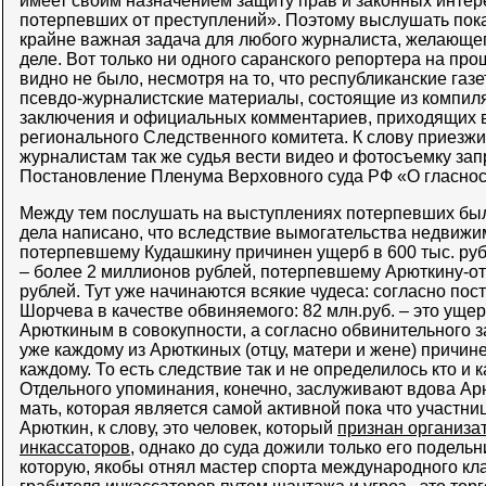
имеет своим назначением защиту прав и законных интере
потерпевших от преступлений». Поэтому выслушать пок
крайне важная задача для любого журналиста, желающег
деле. Вот только ни одного саранского репортера на пр
видно не было, несмотря на то, что республиканские газ
псевдо-журналистские материалы, состоящие из компил
заключения и официальных комментариев, приходящих 
регионального Следственного комитета. К слову приезжи
журналистам так же судья вести видео и фотосъемку зап
Постановление Пленума Верховного суда РФ «О гласнос
Между тем послушать на выступлениях потерпевших было
дела написано, что вследствие вымогательства недвиж
потерпевшему Кудашкину причинен ущерб в 600 тыс. ру
– более 2 миллионов рублей, потерпевшему Арюткину-о
рублей. Тут уже начинаются всякие чудеса: согласно по
Шорчева в качестве обвиняемого: 82 млн.руб. – это ущ
Арюткиным в совокупности, а согласно обвинительного 
уже каждому из Арюткиных (отцу, матери и жене) причине
каждому. То есть следствие так и не определилось кто и
Отдельного упоминания, конечно, заслуживают вдова Ар
мать, которая является самой активной пока что участн
Арюткин, к слову, это человек, который
признан организа
инкассаторов
, однако до суда дожили только его подельн
которую, якобы отнял мастер спорта международного кл