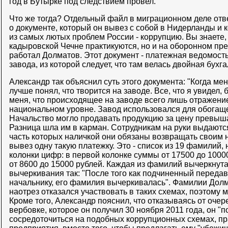
год в Бутырке под следствием провел.
Что же тогда? Отдельный файл в миграционном деле от
о документе, который он вывез с собой в Нидерланды и 
из самых лютых проблем России - коррупцию. Вы знаете, 
кадыровской Чечне практикуются, но и на оборонном пре
работал Долматов. Этот документ - платежная ведомость
завода, из которой следует, что там велась двойная бухг
Александр так объяснил суть этого документа: "Когда ме
лучше понял, что творится на заводе. Все, что я увидел,
меня, что происходящее на заводе всего лишь отражение 
национальном уровне. Завод использовался для обогащ
Начальство могло продавать продукцию за цену превы
Разница шла им в карман. Сотрудникам на руки выдаютс
часть которых наличкой они обязаны возвращать своим 
вывез одну такую платежку. Это - список из 19 фамилий, 
колонки цифр: в первой колонке суммы от 17500 до 10000
от 8600 до 15000 рублей. Каждая из фамилий вычеркнута
вычеркивания так: "После того как подчиненный передав
начальнику, его фамилия вычеркивалась". Фамилии Долма
наотрез отказался участвовать в таких схемах, поэтому м
Кроме того, Александр пояснил, что отказываясь от оче
вербовке, которое он получил 30 ноября 2011 года, он 
сосредоточиться на подобных коррупционных схемах, п