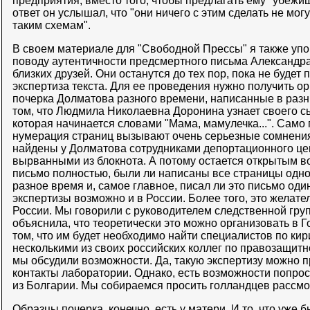
предприятия, вместо того, чтобы предлагать ему "убежищ
ответ он услышал, что "они ничего с этим сделать не мог
таким схемам".
В своем материале для "Свободной Прессы" я также уп
поводу аутентичности предсмертного письма Александра,
близких друзей. Они останутся до тех пор, пока не буде
экспертиза текста. Для ее проведения нужно получить о
почерка Долматова разного времени, написанные в разн
том, что Людмила Николаевна Доронина узнает своего сы
которая начинается словами "Мама, мамулечка...". Само
нумерация страниц вызывают очень серьезные сомнения
найдены у Долматова сотрудниками депортационного це
вырванными из блокнота. А потому остается открытым в
письмо полностью, были ли написаны все страницы одно
разное время и, самое главное, писал ли это письмо оди
экспертизы возможно и в России. Более того, это желате
России. Мы говорили с руководителем следственной гру
объяснила, что теоретически это можно организовать в Г
том, что им будет необходимо найти специалистов по ки
несколькими из своих российских коллег по правозащитн
мы обсудили возможности. Да, такую экспертизу можно п
контакты лаборатории. Однако, есть возможности попро
из Болгарии. Мы собираемся просить голландцев рассмо
Образцы почерка, конечно, есть у матери. И то, что уже 