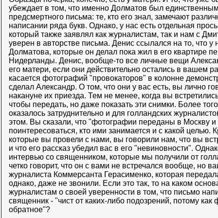
убеждает в том, что именно Долматов был единственным
предсмертного письма: те, кто его знал, замечают разли
написании ряда букв. Однако, у нас есть отдельная прос
который также заявлял как журналистам, так и нам с Дми
уверен в авторстве письма. Денис ссылался на то, что у 
Долматова, которые он делал пока жил в его квартире п
Нидерланды. Денис, вообще-то все личные вещи Алекс
его матери, если они действительно остались в вашем 
касается фотографий "провокаторов" в колонне демонстр
сделал Александр. О том, что они у вас есть, вы лично 
накануне их приезда. Тем не менее, когда вы встретились
чтобы передать, но даже показать эти снимки. Более тог
оказалось затруднительно и для голландских журналисто
этом. Вы сказали, что "фотографии переданы в Москву 
поинтересоваться, кто ими занимается и с какой целью. К
которые вы провели с нами, вы говорили нам, что вы вс
и что его рассказ убедил вас в его "невиновности". Одна
интервью со священником, которые мы получили от голла
четко говорит, что он с вами не встречался вообще, но
журналиста Коммерсанта Герасименко, которая передала
однако, даже не звонили. Если это так, то на каком осно
журналистам о своей уверенности в том, что письмо на
священник - "чист от каких-либо подозрений, потому как
обратное"?