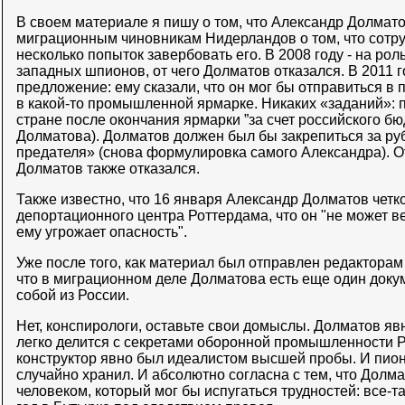
В своем материале я пишу о том, что Александр Долмат
миграционным чиновникам Нидерландов о том, что сот
несколько попыток завербовать его. В 2008 году - на ро
западных шпионов, от чего Долматов отказался. В 2011 г
предложение: ему сказали, что он мог бы отправиться в 
в какой-то промышленной ярмарке. Никаких «заданий»: п
стране после окончания ярмарки ”за счет российского 
Долматова). Долматов должен был бы закрепиться за ру
предателя» (снова формулировка самого Александра). О
Долматов также отказался.
Также известно, что 16 января Александр Долматов четк
депортационного центра Роттердама, что он "не может ве
ему угрожает опасность".
Уже после того, как материал был отправлен редакторам 
что в миграционном деле Долматова есть еще один докум
собой из России.
Нет, конспирологи, оставьте свои домыслы. Долматов явн
легко делится с секретами оборонной промышленности 
конструктор явно был идеалистом высшей пробы. И пион
случайно хранил. И абсолютно согласна с тем, что Долма
человеком, который мог бы испугаться трудностей: все-