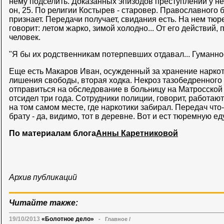
нему подселить. Доказанных эпизодов преступлений у нег
он, 25. По религии Костырев - старовер. Православного
признает. Передачи получает, свидания есть. На нем тю
говорит: летом жарко, зимой холодно... От его действий,
человек.
"Я бы их родственникам потерпевших отдавал... Гуманнос
Еще есть Макаров Иван, осужденный за хранение наркот
лишения свободы, вторая ходка. Некроз тазобедренного 
отправиться на обследование в больницу на Матросской 
отсидел три года. Сотрудники полиции, говорит, работаю
на том самом месте, где наркотики забирал. Передач что
брату - да, видимо, тот в деревне. Вот и ест тюремную еду
По материалам блога
Анны Каретниковой
Архив публикаций
Читайте также:
19/10/2013
«Болотное дело»
-
Главное
/