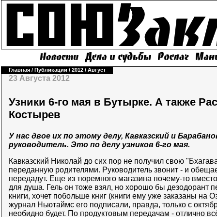
Главная
/
Публикации
/
2012
/
Август
23 Августа 2012
Узники 6-го мая в Бутырке. А также Ра
Костырев
У нас двое их по этому делу, Кавказский и Барабано
руководитель. Это по делу узников 6-го мая.
Кавказский Николай до сих пор не получил свою "Бхагава
переданную родителями. Руководитель звонит - и обещает
передадут. Еще из тюремного магазина почему-то вмест
для душа. Гель он тоже взял, но хорошо бы дезодорант п
книги, хочет побольше книг (книги ему уже заказаны на О
журнал Ньютаймс его подписали, правда, только с октябр
необидно будет. По продуктовым передачам - отлично всё