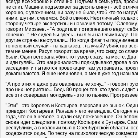
всегда всё хорошо и отлично. Подъем в семь утра, прос
не спит. Машина подъезжает за десять минут - всё отлич
хорошо, с уважением, ни разу не было, чтоб кто-то нагр
ними, шутим, смеемся. Всё отлично. Неотличный только с
сторону четыре экспертизы и назначил пятому. "Слепому в
говорит Мирзаев. - "А родители потерпевшего ведут себя,
конечно..." Не сидел бы здесь - был бы на Олимпиаде. По
другие страны выступали... Но когда флаг ты поднимаешь 
то нелепый случай - ты кавказец... (случай? убийство всё-
тем не менее, Расул говорит: за время, что сижу, со сла
были. Один ветерана убил, тот умер сразу, на месте. Два
и иди гуляй... Это националисты подкидывают дрова в ог
заседания и пытаются провокации там устраивать, прокл
докапываются. Я еще невиновен, а меня уже год называю
"А про этих я даже разговаривать не хочу..." - говорит ру
про них неприятно... Ведь 80 процентов, кто здесь сидит
все эти совершает молодежь - это по пьянке. Протрезвеет 
"Эти" - это Королев и Костырев, взорвавшие рынок. Один
приводят Костырева. Раньше я его не видела. Сегодня 
года, что он в неволе, а дали ему пожизненное. Он вспо
снова идет следствие, поэтому Костырев в Бутырке. Сам
республики, а в колонии был в Оренбургской области, ос
содержится один. По тесту на психологическую совместим