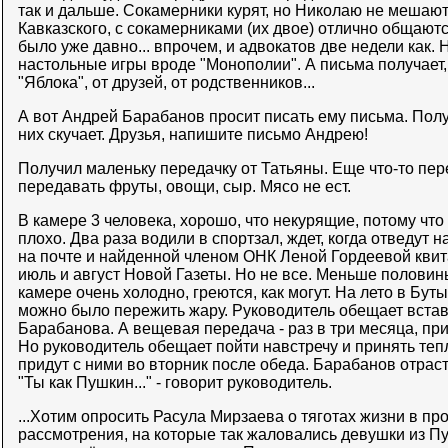
так и дальше. Сокамерники курят, но Николаю не мешают:
Кавказского, с сокамерниками (их двое) отлично общаютс
было уже давно... впрочем, и адвокатов две недели как.
настольные игры вроде "Монополии". А письма получает, 
"Яблока", от друзей, от родственников...
А вот Андрей Барабанов просит писать ему письма. Полу
них скучает. Друзья, напишите письмо Андрею!
Получил маленьку передачку от Татьяны. Еще что-то пе
передавать фруты, овощи, сыр. Мясо не ест.
В камере 3 человека, хорошо, что некурящие, потому чт
плохо. Два раза водили в спортзал, ждет, когда отведут 
на почте и найденной членом ОНК Леной Гордеевой кви
июль и август Новой Газеты. Но не все. Меньше половины
камере очень холодно, греются, как могут. На лето в Бут
можно было пережить жару. Руководитель обещает встав
Барабанова. А вещевая передача - раз в три месяца, пр
Но руководитель обещает пойти навстречу и принять те
придут с ними во вторник после обеда. Барабанов отрас
"Ты как Пушкин..." - говорит руководитель.
...Хотим опросить Расула Мирзаева о тяготах жизни в пр
рассмотрения, на которые так жаловались девушки из Пу