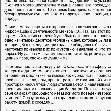
обстоятельства личного свойства. Задержание по указа
Окопного моего шестилетнего сына Ивана, его последу
давление на его няню, 16-летнюю Викторию, слишком н
беспредельную сущность этого подразделения полиции, 
впредь.
Приняв меры защиты и отправив сына «в эмиграцию» в С
информацию о деятельности Центра «Э». Начать этот п
огромный массив сведений уже был накоплен сторонник
одно из четырех десятков уголовных дел, которые были
товарищей в последние три года, не обходилось без уча
настолько привыкли к их присутствию и давлению, что эт
норма. Ну да, раз мы занимаемся политикой, режим дави
цепных псов, спокойно думали мы.
Неожиданностью стало другое. Оказалось, что в сферу 
теперь входят не только активисты политических организ
отношения к политике не имеющие: журналисты, правоза
профсоюзные лидеры, просто граждане с активной жизне
просторах необъятной люди сталкиваются с навязчивым
внешним видом напоминающих бандитов. Похоже, госуда
себя сам факт свободного независимого поведения гра
заметен? Сразу возьмут «на карандаш» «соответствующи
работу, домой, к соседям…
Последний и самый вопиющий пример – сотрудники Цент