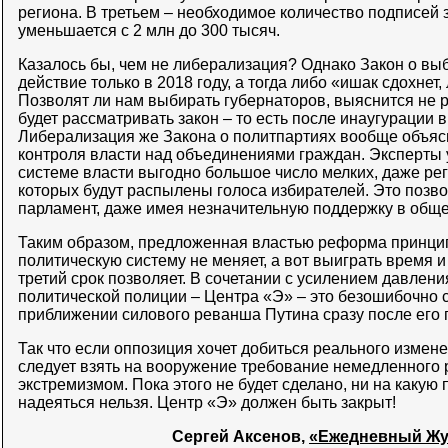
региона. В третьем – необходимое количество подписей 
уменьшается с 2 млн до 300 тысяч.
Казалось бы, чем не либерализация? Однако Закон о выб
действие только в 2018 году, а тогда либо «ишак сдохнет
Позволят ли нам выбирать губернаторов, выяснится не 
будет рассматривать закон – то есть после инаугурации 
Либерализация же Закона о политпартиях вообще объяс
контроля власти над объединениями граждан. Эксперты 
системе власти выгодно большое число мелких, даже ре
которых будут распылены голоса избирателей. Это позв
парламент, даже имея незначительную поддержку в обще
Таким образом, предложенная властью реформа принци
политическую систему не меняет, а вот выиграть время 
третий срок позволяет. В сочетании с усилением давлени
политической полиции – Центра «Э» – это безошибочно с
приближении силового реванша Путина сразу после его 
Так что если оппозиция хочет добиться реального измен
следует взять на вооружение требование немедленного 
экстремизмом. Пока этого не будет сделано, ни на каку
надеяться нельзя. Центр «Э» должен быть закрыт!
Сергей Аксенов,
«Ежедневный Жур