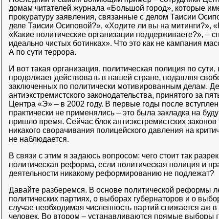
домам читателей журнала «Большой город», которые име
прокуратуру заявления, связанные с делом Таисии Осипо
деле Таисии Осиповой?», «Ходите ли вы на митинги?», 
«Какие политические организации поддерживаете?», – 
идеально чистых ботинках». Что это как не кампания ма
А по сути террора.
И вот такая организация, политическая полиция по сути, 
продолжает действовать в нашей стране, подавляя своб
заключенных по политически мотивированным делам. Де
антиэкстремистского законодательства, принятого за пят
Центра «Э» – в 2002 году. В первые годы после вступлен
практически не применялись – это была закладка на буд
пришло время. Сейчас блок антиэкстремистских законов 
никакого сворачивания полицейского давления на крити
не наблюдается.
В связи с этим я задаюсь вопросом: чего стоит так разр
политическая реформа, если политическая полиция и пр
деятельности никакому реформированию не подлежат?
Давайте разберемся. В основе политической реформы ле
политических партиях, о выборах губернаторов и о выбо
случае необходимая численность партий снижается аж в 10
человек. Во втором – устанавливаются прямые выборы 