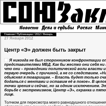
Главная
/
Публикации
/
2012
/
Январь
27 Января 2012
Центр «Э» должен быть закрыт
Я никогда не был сторонником конфронтации о
представителями МВД. Как бы жестко они себя ни в
что они – проводники политической воли власти 
первую очередь с причиной, а не со следствием. «На
объяснял я товарищам. – Власть будет только сч
бодаться с ментами и оставим её в покое». В цел
точки зрения и сейчас, но за одним исключением. 
борьбе с экстремизмом, Центр «Э», охранка и пято
лице.
Толчком для пересмотра моего равнодушного отношения 