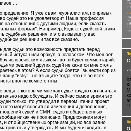
счивое …
/П
от
определение. Я уже к вам, журналистам, попривык,
вл
по
во судей это не удовлетворит. Наша профессия
ге
я на отношения с другими людьми, если сказать
и 
/В
уальных формах". Например, Кодекс судейской этики
по
ь судебные решения, и это вызывает у вас,
удебном решении и так все сказано.
 для судьи это возможность предстать перед
По
очный истукан или оракул, а человеком. Что мешает
бру человеческим языком - вот и будет комментарий.
С
судьями решений других судей не кажется мне столь
раетесь в этом? А если судьи боятся "вынести сор из
25
в вашу "избу" - не взыщите тогда, что не во всех
К
листы вполне компетентны.
К
М
вещи, с которыми мне как судье трудно согласиться,
к
язательно надо обсуждать. И сейчас самое время это
в
судей только что утвердил в первом чтении проект
1
 в него могут вноситься изменения и дополнения,
тношений судей и СМИ, судов и общественных
е вообще никак не прописано. Предложения могут
в, и от общественных организаций, но все равно
Де
сматривать и утверждать. И мы будем исходить, в
О