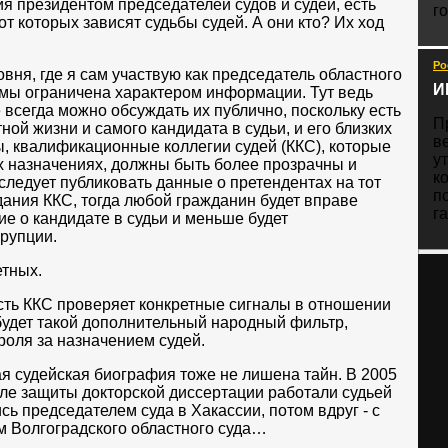
я президентом председателей судов и судей, есть
г
 от которых зависят судьбы судей. А они кто? Их ход
Ро
овня, где я сам участвую как председатель областного
И
емы ограничена характером информации. Тут ведь
 всегда можно обсуждать их публично, поскольку есть
П
ой жизни и самого кандидата в судьи, и его близких
в
ы, квалификационные коллегии судей (ККС), которые
у
х назначениях, должны быть более прозрачны и
к
 следует публиковать данные о претендентах на тот
п
дания ККС, тогда любой гражданин будет вправе
га
е о кандидате в судьи и меньше будет
рупции.
тных.
сть ККС проверяет конкретные сигналы в отношении
 будет такой дополнительный народный фильтр,
роля за назначением судей.
 судейская биография тоже не лишена тайн. В 2005
сле защиты докторской диссертации работали судьей
ись председателем суда в Хакассии, потом вдруг - с
м Волгоградского областного суда…