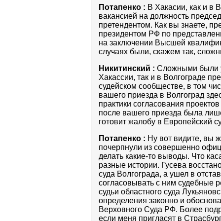
Потапенко :
В Хакасии, как и в 
вакансией на должность председа
претендентом. Как вы знаете, п
президентом РФ по представлен
на заключении Высшей квалифика
случаях были, скажем так, сложн
Никитинский :
Сложными были ус
Хакассии, так и в Волгограде п
судейском сообществе, в том чис
вашего приезда в Волгоград зде
практики согласования проектов
после вашего приезда была лише
готовит жалобу в Европейский су
Потапенко :
Ну вот видите, вы ж
почерпнули из совершенно офиц
делать какие-то выводы. Что кас
разные истории. Гусева восстан
суда Волгограда, а ушел в отстав
согласовывать с ним судебные р
судьи областного суда Лукьяно
определения законно и обоснов
Верховного Суда РФ. Более подро
если меня пригласят в Страсбург