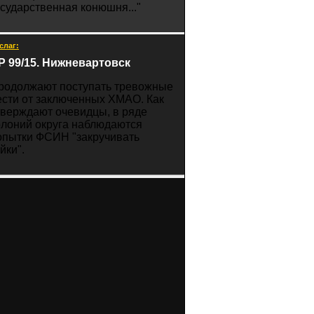
осударственная конюшня..."
слаг:
Р 99/15. Нижневартовск
родолжают поступать тревожные
ести от заключенных ХМАО. Как
тверждают очевидцы, в ряде
олоний округа наблюдаются
опытки ФСИН "закручивать
йки".