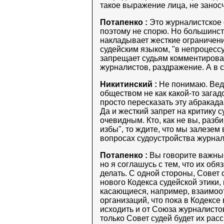
такое выражение лица, не зано
Потапенко :
Это журналистское 
поэтому не спорю. Но большинст
накладывает жесткие ограничени
судейским языком, "в непроцесс
запрещает судьям комментироват
журналистов, раздражение. А в с
Никитинский :
Не понимаю. Ведь
обществом не как какой-то загад
просто пересказать эту абракада
Да и жесткий запрет на критику 
очевидным. Кто, как не вы, разби
избы", то ждите, что мы залезем 
вопросах судоустройства журна
Потапенко :
Вы говорите важные 
но я соглашусь с тем, что их об
делать. С одной стороны, Совет 
нового Кодекса судейской этики,
касающиеся, например, взаимоо
организаций, что пока в Кодекс
исходить и от Союза журналисто
только Совет судей будет их рас