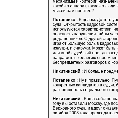
механизмы и критерии назначени
какой-то аппарат, какие-то люди,
мысли вам понятен?
Потапенко :
В целом. До того ур
суда. Открытость кадровой сист
используются характеристики, не
опасность нарушения тайны частн
родственников. С другой сторон
играют большую роль в кадровы
изнутри, и снаружи. Может быть,
или иной судейский пост до засе
направить в коллегию свое мнени
беспредметных разговоров о кор
Никитинский :
И больше предме
Потапенко :
Ну и правильно. Пу
конкретных кандидатов в судьи,
разновидность социального конт
Никитинский :
Ваша собственная
году вы оставили Москву, где по
Верховного суда, и вдруг оказал
октября 2008 года председателе