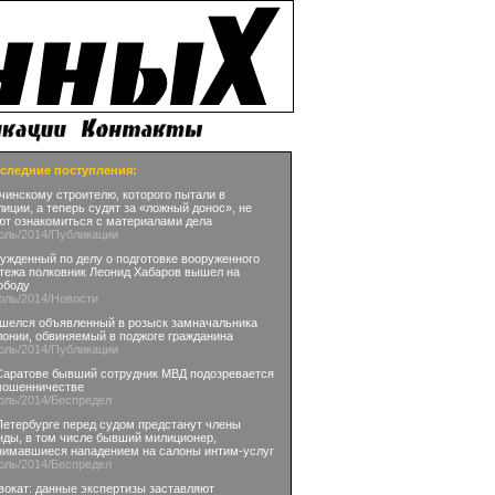
следние поступления:
чинскому строителю, которого пытали в
лиции, а теперь судят за «ложный донос», не
ют ознакомиться с материалами дела
юль
/2014
/Публикации
ужденный по делу о подготовке вооруженного
тежа полковник Леонид Хабаров вышел на
ободу
юль
/2014
/Новости
шелся объявленный в розыск замначальника
лонии, обвиняемый в поджоге гражданина
юль
/2014
/Публикации
Саратове бывший сотрудник МВД подозревается
мошенничестве
юль
/2014
/Беспредел
Петербурге перед судом предстанут члены
нды, в том числе бывший милиционер,
нимавшиеся нападением на салоны интим-услуг
юль
/2014
/Беспредел
вокат: данные экспертизы заставляют