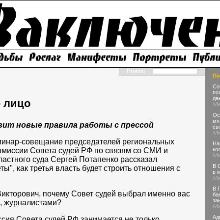
Поиск:
По
Со
по
да
 лицо
/И
Ос
мя
ит новые правила работы с прессой
св
/И
еминар-совещание председателей региональных
На
омиссии Совета судей РФ по связям со СМИ и
ко
/И
ластного суда Сергей Потапенко рассказал
В 
ты", как третья власть будет строить отношения с
в 
/И
В 
икторович, почему Совет судей выбрал именно вас
ба
за
и, журналистами?
/И
Ад
ия Совета судей РФ занимается не только