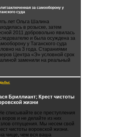
литзаключенная за самооборону у
ганского суда
ять лет Ольга Шалина
аходилась в розыске, затем
есной 2011 добровольно явилась
 следователю и была осуждена за
амооборону у Таганского суда
словно на 3 года. Стараниями
перов Центра «Э» условной срок
алиной заменили на реальный
дьбы:
ася Бриллиант; Крест чистоты
оровской жизни
Не списывайте все преступления
а воров и не делайте из них
озлов отпущения. Мы несем свой
рест чистоты воровской жизни.
на чище, чем вся ваша