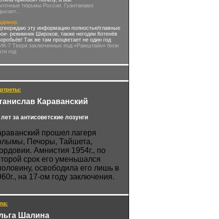
ыточные тюрьмы России. Гуантанамо
дыхает...
адимир
дтверждаю эту информацию полностью!главные
рои- режимник Широков, также негодяи Котенёв
Воробьёв! Так же там процветает не один год
 ИК-7 Твери заключенных под «Рамштайн» били
чти год
ртреты:
танислав Караванский
 лет за антисоветские лозунги
араванский прошел лагеря
олымы, Печоры, Тайшета,
ордовии. Амнистия 1954г., по
оторой срок его уменьшался
половину, освободила его лишь в
960г., на 17-ом году заключения.
ла:
льга Шалина