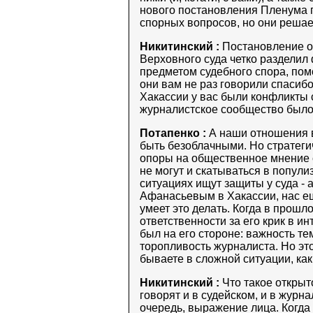
нового постановления Пленума 
спорных вопросов, но они реша
Никитинский :
Постановление от
Верховного суда четко разделил 
предметом судебного спора, помо
они вам не раз говорили спасиб
Хакассии у вас были конфликты
журналистское сообщество было
Потапенко :
А наши отношения в
быть безоблачными. Но стратеги
опоры на общественное мнение с
не могут и скатываться в попули
ситуациях ищут защиты у суда - 
Афанасьевым в Хакассии, нас е
умеет это делать. Когда в прош
ответственности за его крик в 
был на его стороне: важность 
торопливость журналиста. Но это
бываете в сложной ситуации, как
Никитинский :
Что такое открыт
говорят и в судейском, и в журн
очередь, выражение лица. Когда 