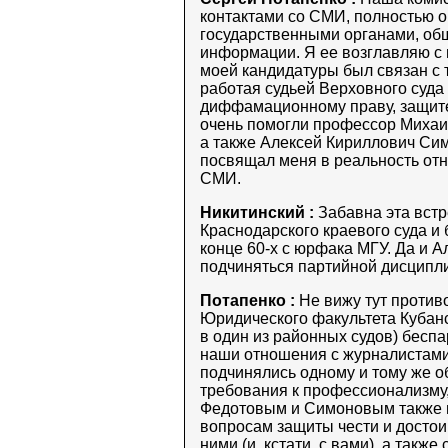
контактами со СМИ, полностью о
государственными органами, об
информации. Я ее возглавляю с 
моей кандидатуры был связан с 
работая судьей Верховного суда
диффамационному праву, защите 
очень помогли профессор Михаи
а также Алексей Кириллович Сим
посвящал меня в реальность от
СМИ.
Никитинский :
Забавна эта встр
Краснодарского краевого суда и
конце 60-х с юрфака МГУ. Да и А
подчиняться партийной дисципл
Потапенко :
Не вижу тут противо
Юридического факультета Кубанс
в один из районных судов) беспа
наши отношения с журналистами 
подчинялись одному и тому же о
требования к профессионализму,
Федотовым и Симоновым также н
вопросам защиты чести и достоин
ними (и, кстати, с вами), а так