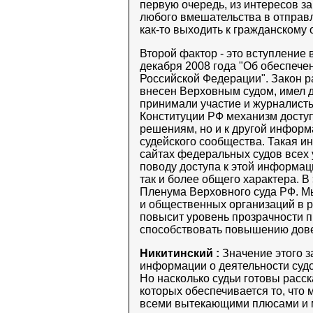
первую очередь, из интересов за
любого вмешательства в отправл
как-то выходить к гражданскому 
Второй фактор - это вступление 
декабря 2008 года "Об обеспече
Российской Федерации". Закон р
внесен Верховным судом, имел до
принимали участие и журналисты
Конституции РФ механизм доступ
решениям, но и к другой информа
судейского сообщества. Такая 
сайтах федеральных судов всех 
поводу доступа к этой информац
так и более общего характера. В
Пленума Верховного суда РФ. М
и общественных организаций в ре
повысит уровень прозрачности пр
способствовать повышению довер
Никитинский :
Значение этого з
информации о деятельности судо
Но насколько судьи готовы расск
которых обеспечивается то, что
всеми вытекающими плюсами и 