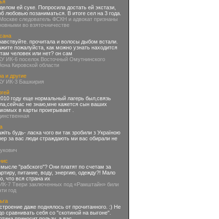
ья
делом ей суке. Попросила достать ей экстази,
об любовью позаниматься. В итоге сел на 3 года.
 Москве следователь ФСКН и адвокат признаны
новными во взяточничестве
сана
равствуйте. прочитала и волосы дыбом встали.
ажите пожалуйста, как можно узнать находится
 там человек или нет? он сам
КУ ИК-6 поселок Восточный Омутнинского
йона Кировской области
а и другие
КУ ИК-3 Башкирия
ргей
2010 году еще нормальный лагерь был,связь
ла,сейчас не знаю,мне кажется сын ваших
акомых в карты проигрывает .
динственная
а
ажіть будь- ласка чого ви так зробили з Україною
пер за вас люди страждають ми вас обирали не
нукович
нис
смысле "рабского"? Они платят по счетам за
артиру, питание, воду, энергию, одежду?! Мало
го, что вся страна их
 ИК-7 Твери заключенных под «Рамштайн» били
чти год
ьга
строение даже поднялось от прочитанного. :) Не
до сравнивать себя со "скотиной на выгоне".
отина приносит пользу, а вас