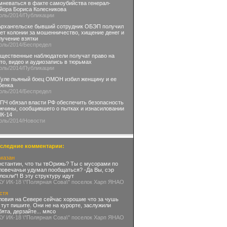
мневаться в факте самоубийства генерал-
йора Бориса Колесникова
юль
/2014
/Публикации
Архангельске бывший сотрудник ОБЭП получил
лет колонии за мошенничество, хищение денег и
лучение взятки
юль
/2014
/Беспредел
щественные наблюдатели получат право на
то, видео и аудиозапись в тюрьмах
юль
/2014
/Публикации
Туле пьяный боец ОМОН избил женщину и ее
бенка
юль
/2014
/Беспредел
ПЧ обязал власти РФ обеспечить безопасность
жчины, сообщившего о пытках и изнасиловании
ИК-14
юль
/2014
/Новости
следние комментарии:
мазан
нстантин, что ты твОрижь? Ты с мусорами по
ловечачьи удумал пообщаться? -Да Вы, сэр
глохли"! В эту структуру идут
КУ ИК-18 \"Полярная Сова\" поселок Харп ЯНАО
стя
ловия на Севере сейчас хорошие что за чушь
 тут пишите. Они не на курорте, заслужили
бята, дерзайте... мясо
КУ ИК-18 \"Полярная Сова\" поселок Харп ЯНАО