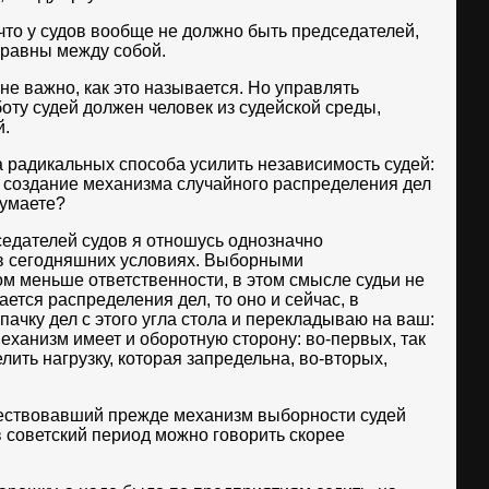
 что у судов вообще не должно быть председателей,
и равны между собой.
, не важно, как это называется. Но управлять
оту судей должен человек из судейской среды,
й.
радикальных способа усилить независимость судей:
 создание механизма случайного распределения дел
думаете?
едателей судов я отношусь однозначно
 в сегодняшних условиях. Выборными
ом меньше ответственности, в этом смысле судьи не
ается распределения дел, то оно и сейчас, в
 пачку дел с этого угла стола и перекладываю на ваш:
механизм имеет и оборотную сторону: во-первых, так
ить нагрузку, которая запредельна, во-вторых,
ествовавший прежде механизм выборности судей
 советский период можно говорить скорее