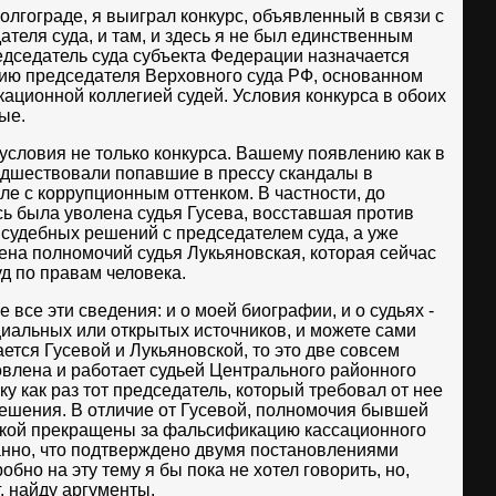
Волгограде, я выиграл конкурс, объявленный в связи с
теля суда, и там, и здесь я не был единственным
редседатель суда субъекта Федерации назначается
ию председателя Верховного суда РФ, основанном
ционной коллегией судей. Условия конкурса в обоих
ые.
ловия не только конкурса. Вашему появлению как в
редшествовали попавшие в прессу скандалы в
ле с коррупционным оттенком. В частности, до
сь была уволена судья Гусева, восставшая против
 судебных решений с председателем суда, а уже
на полномочий судья Лукьяновская, которая сейчас
д по правам человека.
е все эти сведения: и о моей биографии, и о судьях -
иальных или открытых источников, и можете сами
ается Гусевой и Лукьяновской, то это две совсем
овлена и работает судьей Центрального районного
ку как раз тот председатель, который требовал от нее
ешения. В отличие от Гусевой, полномочия бывшей
вской прекращены за фальсификацию кассационного
анно, что подтверждено двумя постановлениями
бно на эту тему я бы пока не хотел говорить, но,
, найду аргументы.