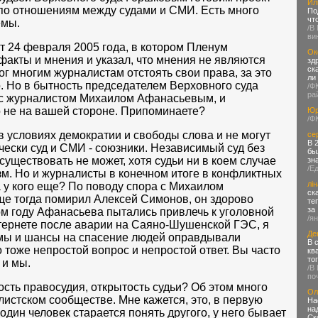
Ил
по отношениям между судами и СМИ. Есть много
По
чт
емы.
/В
ви
 24 февраля 2005 года, в котором Пленум
Ок
факты и мнения и указал, что мнения не являются
зд
ск
г многим журналистам отстоять свои права, за это
ли
о. Но в бытность председателем Верховного суда
/Ф
ра
 с журналистом Михаилом Афанасьевым, и
 не на вашей стороне. Припоминаете?
Юр
/Ф
 условиях демократии и свободы слова и не могут
се
В 
чески суд и СМИ - союзники. Независимый суд без
бы
уществовать не может, хотя судьи ни в коем случае
зн
/Е
зм. Но и журналисты в конечном итоге в конфликтных
лін
а у кого еще? По поводу спора с Михаилом
ск
ще тогда помирил Алексей Симонов, он здорово
те
за
лом году Афанасьева пытались привлечь к уголовной
/я
интернете после аварии на Саяно-Шушенской ГЭС, я
Де
темы и шансы на спасение людей оправдывали
В 
 тоже непростой вопрос и непростой ответ. Вы часто
кв
то
 и мы.
/В
по
ость правосудия, открытость судьи? Об этом много
Ол
алистском сообществе. Мне кажется, это, в первую
На
на
один человек старается понять другого, у него бывает
Ск