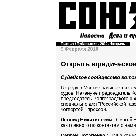
Главная
/
Публикации
/
2010
/
Февраль
9 Февраля 2010
Открыть юридическое
Судейское сообщество готов
В среду в Москве начинается с
судов. Накануне председатель К
председатель Волгоградского об
специально для "Российской газе
четвертой - прессой.
Леонид Никитинский :
Сергей В
как главного по контактам с нам
Сергей Потапенко :
Наша комисс