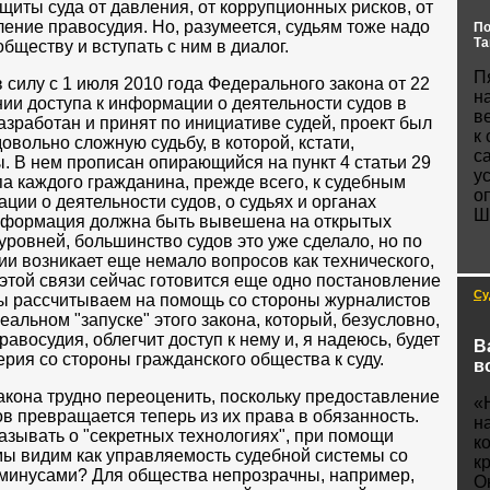
щиты суда от давления, от коррупционных рисков, от
ение правосудия. Но, разумеется, судьям тоже надо
По
Та
обществу и вступать с ним в диалог.
П
в силу с 1 июля 2010 года Федерального закона от 22
н
нии доступа к информации о деятельности судов в
в
азработан и принят по инициативе судей, проект был
к
вольно сложную судьбу, в которой, кстати,
c
. В нем прописан опирающийся на пункт 4 статьи 29
у
а каждого гражданина, прежде всего, к судебным
о
ции о деятельности судов, о судьях и органах
Ш
информация должна быть вывешена на открытых
уровней, большинство судов это уже сделало, но по
ии возникает еще немало вопросов как технического,
 этой связи сейчас готовится еще одно постановление
Су
ы рассчитываем на помощь со стороны журналистов
альном "запуске" этого закона, который, безусловно,
авосудия, облегчит доступ к нему и, я надеюсь, будет
В
ия со стороны гражданского общества к суду.
в
акона трудно переоценить, поскольку предоставление
«
в превращается теперь из их права в обязанность.
н
азывать о "секретных технологиях", при помощи
к
 мы видим как управляемость судебной системы со
к
минусами? Для общества непрозрачны, например,
О