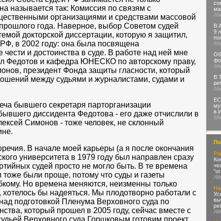
со
на называется так: Комиссия по связям с
ма
/И
щественными организациями и средствами массовой
прошлого года. Наверное, выбор Советом судей
В 
9 
темой докторской диссертации, которую я защитил,
по
 РФ, в 2002 году: она была посвящена
/И
чести и достоинства в суде. В работе над ней мне
Об
л Федотов и кафедра ЮНЕСКО по авторскому праву,
фо
/И
онов, президент Фонда защиты гласности, который
В 
ношений между судьями и журналистами, судами и
ре
/И
ЕС
еча бывшего секретаря парторганизации
му
в 
 бывшего диссидента Федотова - его даже отчислили в
/И
лексей Симонов - тоже человек, не склонный
ине.
По
речия. В начале моей карьеры (а я после окончания
Ра
кого университета в 1979 году был направлен сразу
Ко
ртийных судей просто не могло быть. В те времена
че
"о
тоже были проще, потому что суды и газеты
/Ф
бкому. Но времена меняются, неизменны только
На
 хотелось бы надеяться. Мы плодотворно работали с
Ус
вы
ад подготовкой Пленума Верховного суда по
ре
ства, который прошел в 2005 году, сейчас вместе с
/Ф
же судьей Верховного суда Горшковым готовим проект