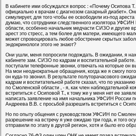
В кабинете ими обсуждался вопрос : «Почему Осипова Т.
официально к врачам с диагнозом сахарный диабет». Они
симулирует, для того чтобы ее освободили из-под ареста
думаю, что сотрудники следственного изолятора УФСИН
области, особенно начальник медчасти СИЗО и другие вр
арест это стресс, а тем более для матери, имеющего мал
может спровоцировать любое обострение скрытых забо
эндокринологи этого не знают?
Они ушли, меня попросили подождать. В ожидании, я нах
кабинете зам. СИЗО по кадрам и воспитательной работе.
поступали телефонные звонки, отвечать на которые он вы
На мои неоднократные обращения, когда же я смогу пог
он куда-то звонил. В результате полуторачасового ожид
кадрам и воспитательной работе сказал, что по указан
по Смоленской области , - я, как член наблюдательной к
встретиться с Осиповой Т., к тому же у меня нет ее заявл
написать заявление на имя начальника УФСИН России п
Андреева В.В. с просьбой разрешить встретиться с Осип
Но по опыту общения с руководством УФСИН по Смоленс
разрешение на встречу я уже ожидаю три года, и того о
отправили по этапу в другой регион, хотя и было его обр
Согласно 76-ФЗ один член ОНК не имеет права встречат