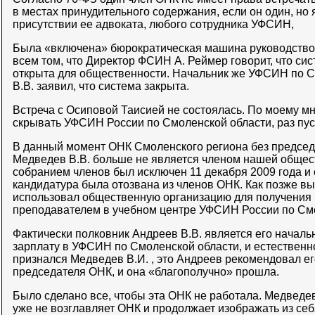
в местах принудительного содержания, если он один, но я
присутствии ее адвоката, любого сотрудника УФСИН,
Была «включена» бюрократическая машина руководств
всем том, что Директор ФСИН А. Реймер говорит, что си
открыта для общественности. Начальник же УФСИН по 
В.В. заявил, что система закрыта.
Встреча с Осиповой Таисией не состоялась. По моему мн
скрывать УФСИН России по Смоленской области, раз пус
В данный момент ОНК Смоленского региона без председ
Медведев В.В. больше не является членом нашей общес
собранием членов был исключен 11 декабря 2009 года и с
кандидатура была отозвана из членов ОНК. Как позже вы
использовал общественную организацию для получения м
преподавателем в учебном центре УФСИН России по Смо
Фактически полковник Андреев В.В. является его началь
зарплату в УФСИН по Смоленской области, и естественно 
признался Медведев В.И. , это Андреев рекомендовал ег
председателя ОНК, и она «благополучно» прошла.
Было сделано все, чтобы эта ОНК не работала. Медведев 
уже не возглавляет ОНК и продолжает изображать из себ