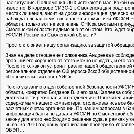
нас ситуация. Полномочия ОНК истекают в мае. Какой бу
известно. В коридоре СИЗО-1 г. Смоленска для родствен
местах лишения, висит на доске информация, где ясно н
наблюдательная комиссия является комиссией УФСИН Р
области, только вот не все члены ОНК за местами прину
Смоленской области видимо знают об этом. Кто будет о
УФСИН России по Смоленской области?
Просто кто знает нашу организацию, за защитой обращаю
Зная на деле отношение полковника Андреева к соблюд
прав, ничего хорошего от этого можно не ждать, и его 
После того, как он устроил травлю нашей общественной
региональное отделение Общероссийской общественной
«Попечительский совет УИС».
По его указанию отдел собственной безопасности УФСИ
области, конкретно Богданов В. и его зам. Каплеева со
деятельности регионального отделения «Попечительский
содержимым нашего компьютера, отслеживались все бан
расчетных счетах организации. По нашим запросам в ба
информации банки не давали УФСИН по Смоленской облас
закону для этого необходимо решение суда, в рамках угол
было. За 2010 год нашу организацию проверило Управле
ОБЭП…