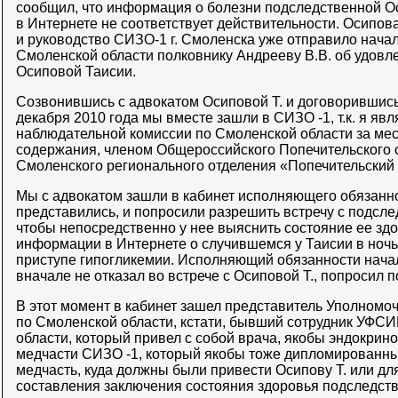
сообщил, что информация о болезни подследственной О
в Интернете не соответствует действительности. Осипов
и руководство СИЗО-1 г. Смоленска уже отправило нач
Смоленской области полковнику Андрееву В.В. об удовл
Осиповой Таисии.
Созвонившись с адвокатом Осиповой Т. и договорившись
декабря 2010 года мы вместе зашли в СИЗО -1, т.к. я я
наблюдательной комиссии по Смоленской области за ме
содержания, членом Общероссийского Попечительского 
Смоленского регионального отделения «Попечительский
Мы с адвокатом зашли в кабинет исполняющего обязанн
представились, и попросили разрешить встречу с подсле
чтобы непосредственно у нее выяснить состояние ее зд
информации в Интернете о случившемся у Таисии в ночь 
приступе гипогликемии. Исполняющий обязанности нача
вначале не отказал во встрече с Осиповой Т., попросил 
В этот момент в кабинет зашел представитель Уполномо
по Смоленской области, кстати, бывший сотрудник УФС
области, который привел с собой врача, якобы эндокрин
медчасти СИЗО -1, который якобы тоже дипломированны
медчасть, куда должны были привести Осипову Т. или дл
составления заключения состояния здоровья подследст