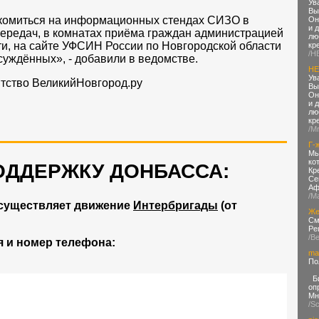
Ув
Вы
комиться на информационных стендах СИЗО в
Он
и 
ередач, в комнатах приёма граждан администрацией
лю
и, на сайте УФСИН России по Новгородской области
кр
/H
суждённых», - добавили в ведомстве.
HE
Ув
тство ВеликийНовгород.ру
Вы
Он
и 
лю
кр
/M
Г-
Мы
ко
ОДДЕРЖКУ ДОНБАССА:
Кр
Се
Аф
/М
существляет движение
Интербригады
(от
Же
См
Ре
/В
 и номер телефона:
ma
По
Би
оп
Мн
/Sc