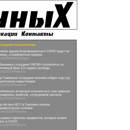
следние поступления:
новом здании Благовещенского СИЗО будут не
меры, а комфортные номера
юль
/2016
/Беспредел
Прикамье сотрудник УФСИН поплатился за
ктивный брак 4,5 годами свободы
юль
/2016
/Новости
д Тамбовом сотрудник колонии пойдет под суд
 увлечение наркотиками
юль
/2016
/Новости
облемную югорскую колонию все-таки закрыли.
ужденных вывезли, сотрудников уволили
юль
/2016
/Новости
д обстрел ВСУ в Горловке попала
правительная колония
юль
/2016
/Новости
сширен перечень предметов, которые можно
еть в СИЗО
юль
/2016
/Новости