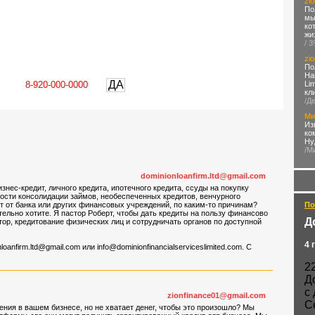
zi
По
мы
ко
жи
/ 
zi
По
На
ДА
Li
кл
/Д
Ми
Из
ко
Ну
/М
dominionloanfirm.ltd@gmail.com
знес-кредит, личного кредита, ипотечного кредита, ссуды на покупку
ности консолидации займов, необеспеченных кредитов, венчурного
дит от банка или других финансовых учреждений, по каким-то причинам?
По
ительно хотите. Я пастор Роберт, чтобы дать кредиты на пользу финансово
Д
ор, кредитование физических лиц и сотрудничать органов по доступной
4 
nloanfirm.ltd@gmail.com
или
info@dominionfinancialserviceslimited.com
. С
2
Д
с
zionfinance01@gmail.com
С
ния в вашем бизнесе, но не хватает денег, чтобы это произошло? Мы