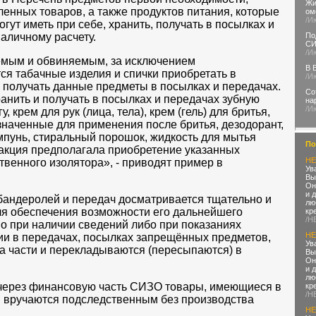
Жи
енных товаров, а также продуктов питания, которые
ом
/И
ут иметь при себе, хранить, получать в посылках и
По
аличному расчету.
С
/И
емым и обвиняемым, за исключением
В 
я табачные изделия и спички приобретать в
/И
е получать данные предметы в посылках и передачах.
Со
анить и получать в посылках и передачах зубную
на
/И
, крем для рук (лица, тела), крем (гель) для бритья,
значенные для применения после бритья, дезодорант,
мпунь, стиральный порошок, жидкость для мытья
По
акция предполагала приобретение указанных
HE
твенного изолятора», - приводят пример в
Ув
Вы
Он
и 
бандеролей и передач досматривается тщательно и
лю
ля обеспечения возможности его дальнейшего
кр
/H
о при наличии сведений либо при показаниях
HE
ии в передачах, посылках запрещённых предметов,
Ув
а части и перекладываются (пересыпаются) в
Вы
Он
и 
лю
через финансовую часть СИЗО товары, имеющиеся в
кр
/H
, вручаются подследственным без производства
HE