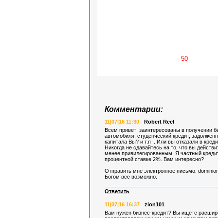
Комментарии:
11|07|16 11:30
Robert Reel
Всем привет! заинтересованы в получении би
автомобиля, студенческий кредит, задолжен
капитала Вы? и т.п .. Или вы отказали в кре
Никогда не сдавайтесь на то, что вы действ
менее привилегированным, Я частный кредит
процентной ставке 2%. Вам интересно?
Отправить мне электронное письмо:
dominio
Богом все возможно.
Ответить
11|07|16 16:37
zion101
Вам нужен бизнес-кредит? Вы ищете расшире