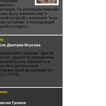
сполнения
мертного
риговора. По резолюции Николая
 казнь была заменена ему 4-
етней каторгой с лишением "всех
рав состояния" и последующей
дачей в солдаты.
ла:
ело Дмитрия Исусова
рзамасский сторонник "Другой
оссии", нацбол по убеждениям,
митрий Исусов обвиняется в
частии в деятельности
кстремистской организации (ст.
82.2 УК РФ).
дьбы:
аксим Громов