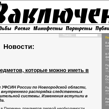
Поиск:
По
В 
Новости:
ка
/И
В 
фи
/И
По
за
едметов, которые можно иметь в
/И
Пр
Ос
/И
 УФСИН России по Новгородской области,
По
ис
а внутреннего распорядка следственных
/И
ительной системы. Изменения вступили в
Ра
да.
им
/И
 в Перечень предметов первой необходимости,