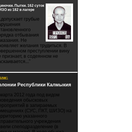
иночки. Пытки. 162 суток
ЗО из 182 в лагере
..допускает грубые
арушения
становленного
орядка отбывания
аказания. Не
роявляет желания трудиться. В
овершенном преступлении вину
е признает, в содеянном не
скаивается..."
слаг:
олонии Республики Калмыкия
 марта 2012 года под видом
роведения обысковых
ероприятий в запираемых
омещениях (СУС, ПКТ, ШИЗО) на
ерриторию указанного
справительного учреждения
авели спеподразделение (в
ерных масках). В ходе обыска