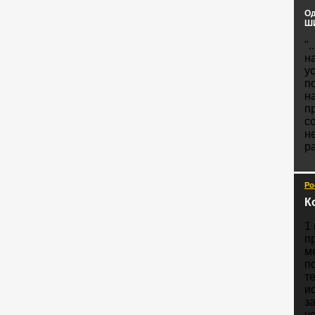
Од
ШИ
".
н
у
п
н
п
с
н
ра
Ро
К
1
п
м
п
т
и
з
ч