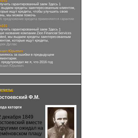
on101
лучить гарантированный заем Здесь 1
 выдаем кредиты заинтересованным клиентом,
торые ищут кредиты, чтобы улучшить свою
знь, мы можем помочь
3% предложение кредита применяются гарантии
on101
лучить гарантированный заем Здесь 1
ше название компании Zion Financial Services
mited, мы выдаем кредиты заинтересованным
иентом, которые ищут кредиты,
ерек Дуглас
хаил Юрьевич
виняюсь за ошибки в предыдущем
мментарии.
, предупреждал же я, что 2016 год
ихаил Юрьевич
ртреты:
остоевский Ф.М.
года каторги
2 декабря 1849
остоевский вместе
 другими ожидал на
емёновском плацу