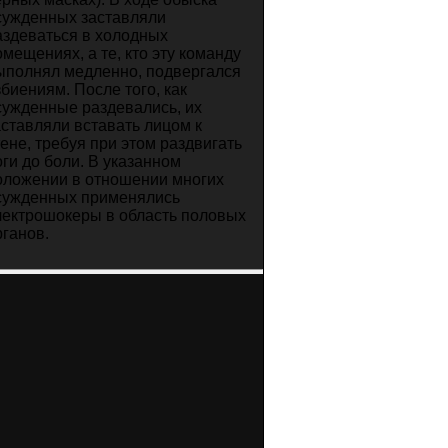
сужденных заставляли
аздеваться в холодных
омещениях, а те, кто эту команду
ыполнял медленно, подвергался
збиениям. После того, как
сужденные раздевались, их
аставляли вставать лицом к
тене, требуя при этом раздвигать
оги до боли. В указанном
оложении в отношении многих
сужденных применялись
лектрошокеры в область половых
рганов.