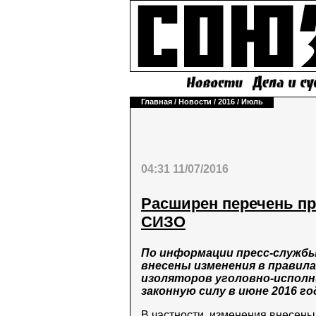
Главная
/
Новости
/
2016
/
Июль
04:31 11/07/2016
Расширен перечень пр
СИЗО
По информации пресс-службы
внесены изменения в правил
изоляторов уголовно-исполн
законную силу в июне 2016 го
В частности, изменения внесены