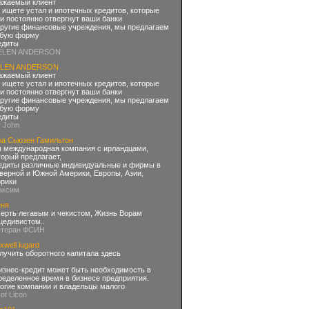
ажаемый клиент
 ищете устал и ипотечных кредитов, которые
и постоянно отвергнут ваши банки
другие финансовые учреждения, мы предлагаем
бую форму
едиты
ELEN ANDERSON
LEN ANDERSON
ажаемый клиент
 ищете устал и ипотечных кредитов, которые
и постоянно отвергнут ваши банки
другие финансовые учреждения, мы предлагаем
бую форму
едиты
r John
жа Сьюзен Гамильтон
 международная компания с ирландцами,
торый предлагает,
едиты различные индивидуальные и фирмы в
верной и Южной Америки, Европы, Азии,
рики
аксим
ня
ерть легавым и чекистом, Жизнь Ворам
цедивистом..
етеран ФСИН
xwell lugard
лучить оборотного капитала здесь
знес-кредит может быть необходимость в
ределенное время в бизнесе предприятия.
огие компании и владельцы малого
ot Licon