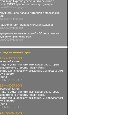
тельница Кургана уверена, что её сына в
ском СИЗО довели пытками до суицида
юль
/2016
/Беспредел
дручного Деда Хасана потеряли в московских
ИЗО
юль
/2016
/Новости
Башкирии горит исправительная колония
юль
/2016
/Новости
трудников колпашевского СИЗО наказали за
рушение прав инвалида
юль
/2016
/Новости
следние комментарии:
LEN ANDERSON
ажаемый клиент
 ищете устал и ипотечных кредитов, которые
и постоянно отвергнут ваши банки
другие финансовые учреждения, мы предлагаем
бую форму
едиты
ELEN ANDERSON
LEN ANDERSON
ажаемый клиент
 ищете устал и ипотечных кредитов, которые
и постоянно отвергнут ваши банки
другие финансовые учреждения, мы предлагаем
бую форму
едиты
ELEN ANDERSON
LEN ANDERSON