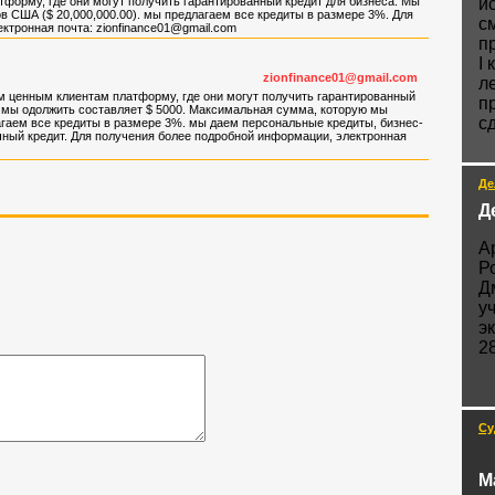
орму, где они могут получить гарантированный кредит для бизнеса. Мы
и
в США ($ 20,000,000.00). мы предлагаем все кредиты в размере 3%. Для
с
ектронная почта:
zionfinance01@gmail.com
п
I
zionfinance01@gmail.com
л
 ценным клиентам платформу, где они могут получить гарантированный
п
 мы одолжить составляет $ 5000. Максимальная сумма, которую мы
с
гаем все кредиты в размере 3%. мы даем персональные кредиты, бизнес-
ечный кредит. Для получения более подробной информации, электронная
Де
Д
А
Р
Д
у
э
2
Су
М