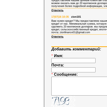
предоставляем нашим ценным клиентам платф
можем оказать вам до 20 миллионов долларо
получения более подробной информации, эл
Ответить
17|07|16 10:35
zion101
Вам нужен кредит? Мы предоставляем нашим
кредит от нас. Минимальная сумма, которую
одолжить 20 миллионов долларов. мы предла
кредит, сельскохозяйственный кредит, ипот
почта:
zionfinance01@gmail.com
Ответить
Добавить комментарий:
*
Имя:
Почта:
*
Сообщение: