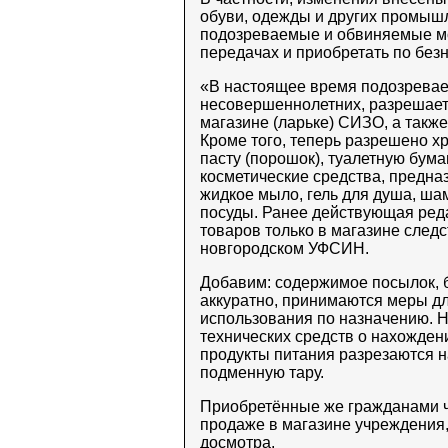
обуви, одежды и других промышл
подозреваемые и обвиняемые мог
передачах и приобретать по безн
«В настоящее время подозрева
несовершеннолетних, разрешаетс
магазине (ларьке) СИЗО, а такж
Кроме того, теперь разрешено хр
пасту (порошок), туалетную бумагу
косметические средства, предна
жидкое мыло, гель для душа, ша
посуды. Ранее действующая ред
товаров только в магазине следс
новгородском УФСИН.
Добавим: содержимое посылок, 
аккуратно, принимаются меры д
использования по назначению. Н
технических средств о нахожден
продукты питания разрезаются н
подменную тару.
Приобретённые же гражданами 
продаже в магазине учреждения
досмотра.