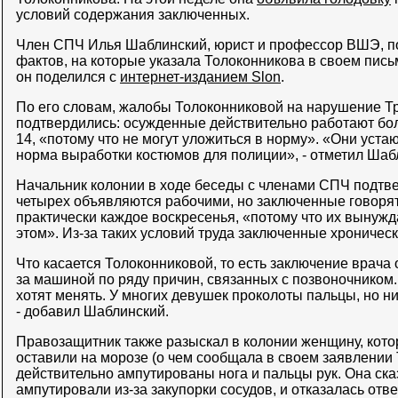
условий содержания заключенных.
Член СПЧ Илья Шаблинский, юрист и профессор ВШЭ, п
фактов, на которые указала Толоконникова в своем пис
он поделился с
интернет-изданием Slon
.
По его словам, жалобы Толоконниковой на нарушение Т
подтвердились: осужденные действительно работают бол
14, «потому что не могут уложиться в норму». «Они уста
норма выработки костюмов для полиции», - отметил Шаб
Начальник колонии в ходе беседы с членами СПЧ подтвер
четырех объявляются рабочими, но заключенные говорят,
практически каждое воскресенья, «потому что их вынужд
этом». Из-за таких условий труда заключенные хроничес
Что касается Толоконниковой, то есть заключение врача о
за машиной по ряду причин, связанных с позвоночником
хотят менять. У многих девушек проколоты пальцы, но н
- добавил Шаблинский.
Правозащитник также разыскал в колонии женщину, кото
оставили на морозе (о чем сообщала в своем заявлении
действительно ампутированы нога и пальцы рук. Она сказ
ампутировали из-за закупорки сосудов, и отказалась отв