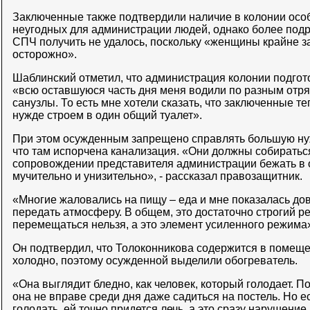
Заключенные также подтвердили наличие в колонии особ
неугодных для администрации людей, однако более по
СПЧ получить не удалось, поскольку «женщины крайне з
осторожно».
Шаблинский отметил, что администрация колонии подгот
«всю оставшуюся часть дня меня водили по разным отря
санузлы. То есть мне хотели сказать, что заключенные т
нужде строем в один общий туалет».
При этом осужденным запрещено справлять большую нуж
что там испорчена канализация. «Они должны собираться
сопровождении представителя администрации бежать в о
мучительно и унизительно», - рассказал правозащитник.
«Многие жаловались на пищу – еда и мне показалась дов
передать атмосферу. В общем, это достаточно строгий ре
перемещаться нельзя, а это элемент усиленного режима»
Он подтвердил, что Толоконникова содержится в помещ
холодно, поэтому осужденной выделили обогреватель.
«Она выглядит бледно, как человек, который голодает. П
она не вправе среди дня даже садиться на постель. Но е
голодать, ей точно придется лечь, а это сразу нарушени