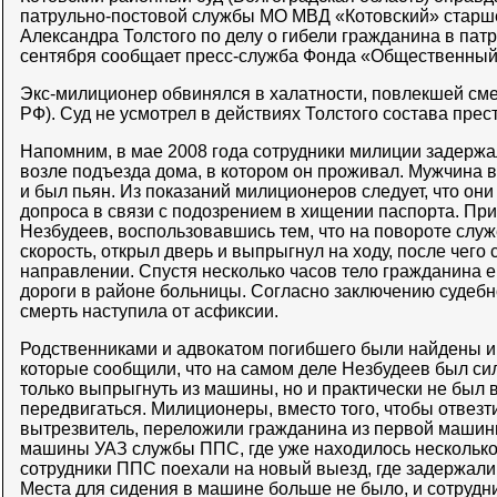
патрульно-постовой службы МО МВД «Котовский» старш
Александра Толстого по делу о гибели гражданина в пат
сентября сообщает пресс-служба Фонда «Общественный
Экс-милиционер обвинялся в халатности, повлекшей смерт
РФ). Суд не усмотрел в действиях Толстого состава прес
Напомним, в мае 2008 года сотрудники милиции задерж
возле подъезда дома, в котором он проживал. Мужчина 
и был пьян. Из показаний милиционеров следует, что он
допроса в связи с подозрением в хищении паспорта. При
Незбудеев, воспользовавшись тем, что на повороте слу
скорость, открыл дверь и выпрыгнул на ходу, после чего
направлении. Спустя несколько часов тело гражданина е
дороги в районе больницы. Согласно заключению судеб
смерть наступила от асфиксии.
Родственниками и адвокатом погибшего были найдены и
которые сообщили, что на самом деле Незбудеев был сил
только выпрыгнуть из машины, но и практически не был 
передвигаться. Милиционеры, вместо того, чтобы отвезт
вытрезвитель, переложили гражданина из первой машины
машины УАЗ службы ППС, где уже находилось несколько
сотрудники ППС поехали на новый выезд, где задержали
Места для сидения в машине больше не было, и сотрудн