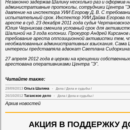
Незаконно задержав Шалину несколько раз и оформив 
административные протоколы, сотрудники Центра "Э"
давление на инспектора УИИ Егорову Д. В. С требова
испытательный срок. Инспектор УИИ Дайва Егорова п
аресте в суд. 23 декабря 2011 года судья Чертановско
Юлия Черникова сменила условный срок для активистк
Шалиной на 3 года колонии. Прокурор Андрей Кирсанов
требование ареста оппозиционной активистки тем, ч
необжалованных административных взыскания. Сама Ша
интересы представляла адвокат Светлана Сидоркина
27 апреля 2012 года в церкви на крещении собственны
арестована оперативниками Центра "Э".
Читайте также:
29/09/2013
Ольга Шалина
-
Дела
/
Дела и судьбы
/
26/10/2012
Таганское дело
-
Дела
/
Дела и судьбы
/
Архив новостей
АКЦИЯ В ПОДДЕРЖКУ Д