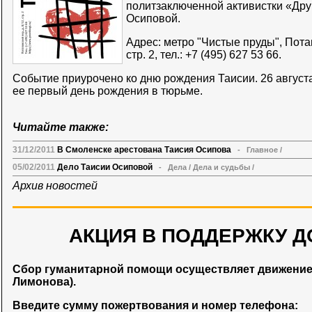
политзаключенной активистки «Дру
Осиповой.
Адрес: метро "Чистые пруды", Потап
стр. 2, тел.: +7 (495) 627 53 66.
Событие приурочено ко дню рождения Таисии. 26 августа
ее первый день рождения в тюрьме.
Читайте также:
31/12/2011
В Смоленске арестована Таисия Осипова
-
Главное
/
05/02/2011
Дело Таисии Осиповой
-
Дела
/
Дела и судьбы
/
Архив новостей
АКЦИЯ В ПОДДЕРЖКУ Д
Сбор гуманитарной помощи осуществляет движени
Лимонова).
Введите сумму пожертвования и номер телефона: