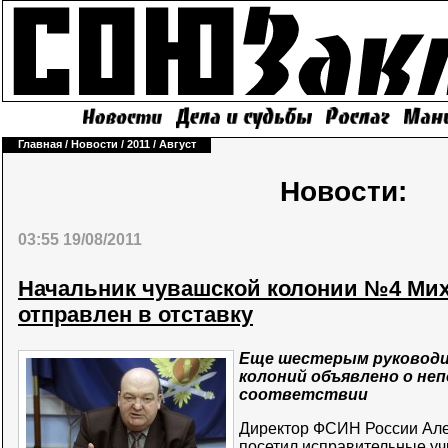
Главная
/
Новости
/
2011
/
Август
Новости:
03:55 19/08/2011
Начальник чувашской колонии №4 Мих
отправлен в отставку
Еще шестерым руковод
колоний объявлено о не
соответствии
Директор ФСИН России Але
посетил исправительные у