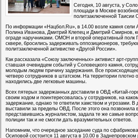
Сегодня, 10 августа, у Сол
площади в Москве возобнов
политзаключенной Таисии 
По информации «Нацбол.Ru», в 14.00 возле камня сели 
Полина Иванова, Дмитрий Клепец и Дмитрий Смирнов, ко
ограде наручниками. ОМОН и второй оперативный полк
сквере, бросились задерживать оппозиционеров, требу
политзаключенной активистке «Другой России».
Как рассказала «Союзу заключенных» активист арт-груп
ставшая очевидцем событий у Соловецкого камня, сотр
молодым людям причину задержания. Все происходяще
четверо сотрудников в штатском. На территории плотно 
находились две легковые машины.
Всех пятерых задержанных доставили в ОВД «Китай-горо
своим ходом и поинтересовалась у сотрудников, на как
задержание, однако те ответили хамством и угрозами. В
выставили за пределы ОВД. После этого она позвонила 
представившись журналистом, задала те же самые вопро
полиции так и не смогли дать вразумительных ответов.
Напомним, что очередное заседание суда по сфабриков
Осиповой состоится 11 августа в 10.00 в Заднепровском 