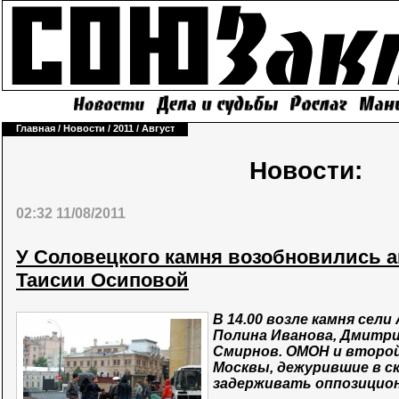
Главная
/
Новости
/
2011
/
Август
Новости:
02:32 11/08/2011
У Соловецкого камня возобновились а
Таисии Осиповой
В 14.00 возле камня сели
Полина Иванова, Дмитри
Смирнов. ОМОН и второ
Москвы, дежурившие в ск
задерживать оппозицио