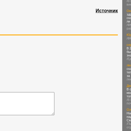
/В
ви
Источник
Ок
зд
ск
ли
/Ф
ра
Юр
/Ф
се
В 
бы
зн
/Е
лін
ск
те
за
/я
Де
В 
кв
то
/В
по
Ол
На
на
Ск
/П
от