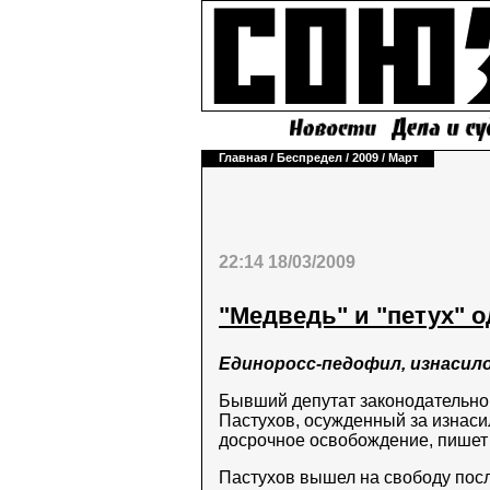
Главная
/
Беспредел
/
2009
/
Март
22:14 18/03/2009
"Медведь" и "петух" 
Единоросс-педофил, изнасил
Бывший депутат законодательно
Пастухов, осужденный за изнаси
досрочное освобождение, пишет 
Пастухов вышел на свободу после