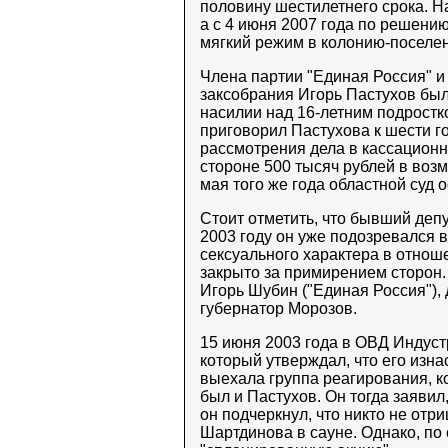
половину шестилетнего срока. 
а с 4 июня 2007 года по решени
мягкий режим в колонию-поселе
Члена партии "Единая Россия" и
заксобрания Игорь Пастухов был
насилии над 16-летним подростк
приговорил Пастухова к шести г
рассмотрения дела в кассацион
стороне 500 тысяч рублей в воз
мая того же года областной суд 
Стоит отметить, что бывший депу
2003 году он уже подозревался 
сексуального характера в отнош
закрыто за примирением сторон.
Игорь Шубин ("Единая Россия"),
губернатор Морозов.
15 июня 2003 года в ОВД Индуст
который утверждал, что его изна
выехала группа реагирования, к
был и Пастухов. Он тогда заявил,
он подчеркнул, что никто не отр
Шартдинова в сауне. Однако, по