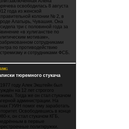
олитзаключенная Алёна
орячева освободилась 8 августа
012 года из женской
справительной колонии № 2, в
ороде Алатырь, Чувашия. Она
тсидела три с половиной года за
бвинение «в хулиганстве по
олитическим мотивам»,
фабрикованном сотрудниками
ентра по противодействию
кстремизму и сотрудниками ФСБ.
слаг:
аписки тюремного стукача
 1977 году Алек Экштейн был
суждён на 12 лет строгого
ежима. Тогда же он стал стукачом
агерной администрации. На
онах ГУИН помог ему заработать
вторитет. Освободившись в конце
980-х, он стал стукачом КГБ,
недрённым в первые
ерестроечные политкружки.