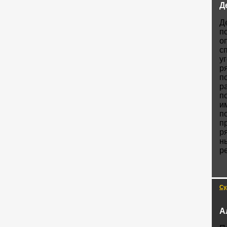
Д
Д
п
о
с
у
р
п
р
п
и
п
п
р
н
р
Су
А