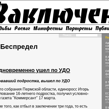
Поиск:
По
Ад
Беспредел
со
ма
/И
В 
9 
по
/И
одновременно ушел по УДО
Об
фо
/И
овавший подростка, вышел по УДО
В 
ре
/И
го собрания Пермской области, единоросс Игорь
лование 16-летнего подростка, получил условно-
ЕС
му
газета "Коммерсант" 17 марта.
в 
/И
 того, как отбыл в заключении три года, то есть
В 