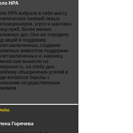
ело НРА
ело НРА вобрало в себя массу
олитических гонений левых
ппозиционеров, угроз и шантажа
пецслужб, более мелких
головных дел. Оно же породило
яд акций в поддержку
олитзаключенных, создание
азличных комитетов поддержки
олитзаключенных и, наконец,
менно оно вынесло на
оверхность, на злобу дня,
роблему объединения усилий в
яде вопросов борьбы с
ынешним государственным
ежимом.
дьбы:
лена Горячева