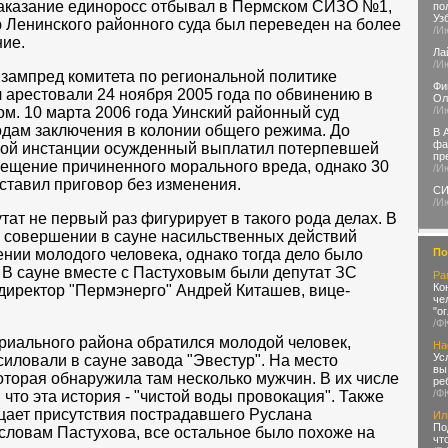
Наказание единоросс отбывал в Пермском СИЗО №1,
по
Уз
ю Ленинского районного суда был переведен на более
/И
ние.
Ла
/И
 зампред комитета по региональной политике
Фи
 арестовали 24 ноября 2005 года по обвинению в
Ол
/И
ом. 10 марта 2006 года Уинский районный суд
одам заключения в колонии общего режима. До
В 
фа
ной инстанции осужденный выплатил потерпевшей
пр
мещение причиненного морального вреда, однако 30
/И
оставил приговор без изменения.
СИ
/И
тат не первый раз фигурирует в такого рода делах. В
в совершении в сауне насильственных действий
По
ении молодого человека, однако тогда дело было
 В сауне вместе с Пастуховым были депутат ЗС
Ра
Ко
 директор "Пермэнерго" Андрей Киташев, вице-
че
"о
/Ф
риального района обратился молодой человек,
На
Ус
силовали в сауне завода "Эвестур". На место
вы
оторая обнаружила там несколько мужчин. В их числе
ре
/Ф
 что эта история - "чистой воды провокация". Также
ицает присутствия пострадавшего Руслана
Ил
По
 словам Пастухова, все остальное было похоже на
чт