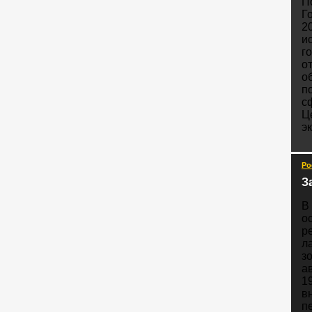
П
Г
2
и
г
о
о
п
с
Ц
э
Ро
З
В
о
р
л
з
а
1
в
п