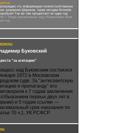
адимир
дтверждаю эту информацию полностью!главные
рои- режимник Широков, также негодяи Котенёв
Воробьёв! Так же там процветает не один год
 ИК-7 Твери заключенных под «Рамштайн» били
чти год
ртреты:
ладимир Буковский
ареста "за агитацию"
роцесс над Буковским состоялся
 января 1972 в Московском
ородском суде. За "антисоветскую
гитацию и пропаганду" его
риговорили к 7 годам заключения
с отбыванием первых двух лет в
юрьме) и 5 годам ссылки —
аксимальный срок наказания по
татье 70 ч.1. УК РСФСР.
ла: