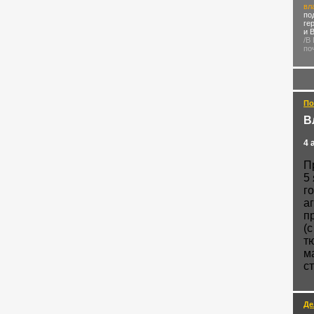
вл
по
ге
и 
/В
по
По
В
4 
П
5
г
а
п
(
т
м
с
Де