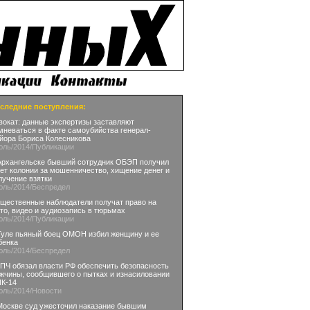
следние поступления:
вокат: данные экспертизы заставляют
мневаться в факте самоубийства генерал-
йора Бориса Колесникова
юль
/2014
/Публикации
Архангельске бывший сотрудник ОБЭП получил
лет колонии за мошенничество, хищение денег и
лучение взятки
юль
/2014
/Беспредел
щественные наблюдатели получат право на
то, видео и аудиозапись в тюрьмах
юль
/2014
/Публикации
Туле пьяный боец ОМОН избил женщину и ее
бенка
юль
/2014
/Беспредел
ПЧ обязал власти РФ обеспечить безопасность
жчины, сообщившего о пытках и изнасиловании
ИК-14
юль
/2014
/Новости
Москве суд ужесточил наказание бывшим