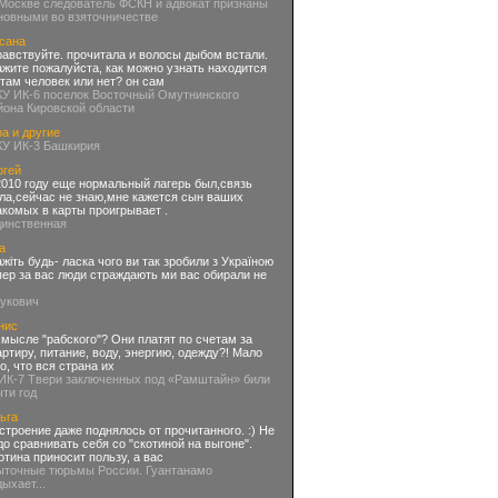
 Москве следователь ФСКН и адвокат признаны
новными во взяточничестве
сана
равствуйте. прочитала и волосы дыбом встали.
ажите пожалуйста, как можно узнать находится
 там человек или нет? он сам
КУ ИК-6 поселок Восточный Омутнинского
йона Кировской области
а и другие
КУ ИК-3 Башкирия
ргей
2010 году еще нормальный лагерь был,связь
ла,сейчас не знаю,мне кажется сын ваших
акомых в карты проигрывает .
динственная
а
ажіть будь- ласка чого ви так зробили з Україною
пер за вас люди страждають ми вас обирали не
нукович
нис
смысле "рабского"? Они платят по счетам за
артиру, питание, воду, энергию, одежду?! Мало
го, что вся страна их
 ИК-7 Твери заключенных под «Рамштайн» били
чти год
ьга
строение даже поднялось от прочитанного. :) Не
до сравнивать себя со "скотиной на выгоне".
отина приносит пользу, а вас
ыточные тюрьмы России. Гуантанамо
дыхает...