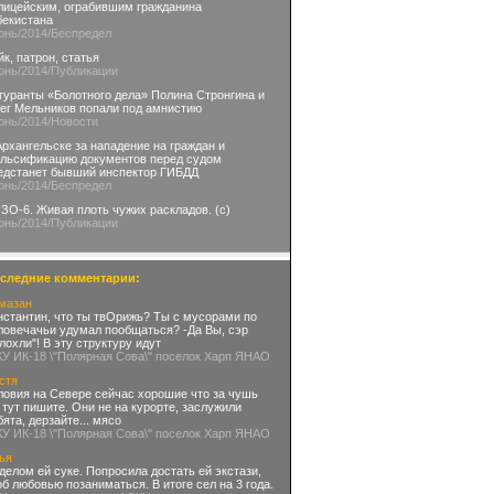
лицейским, ограбившим гражданина
бекистана
юнь
/2014
/Беспредел
йк, патрон, статья
юнь
/2014
/Публикации
гуранты «Болотного дела» Полина Стронгина и
ег Мельников попали под амнистию
юнь
/2014
/Новости
Архангельске за нападение на граждан и
льсификацию документов перед судом
едстанет бывший инспектор ГИБДД
юнь
/2014
/Беспредел
ЗО-6. Живая плоть чужих раскладов. (с)
юнь
/2014
/Публикации
следние комментарии:
мазан
нстантин, что ты твОрижь? Ты с мусорами по
ловечачьи удумал пообщаться? -Да Вы, сэр
глохли"! В эту структуру идут
КУ ИК-18 \"Полярная Сова\" поселок Харп ЯНАО
стя
ловия на Севере сейчас хорошие что за чушь
 тут пишите. Они не на курорте, заслужили
бята, дерзайте... мясо
КУ ИК-18 \"Полярная Сова\" поселок Харп ЯНАО
ья
делом ей суке. Попросила достать ей экстази,
об любовью позаниматься. В итоге сел на 3 года.