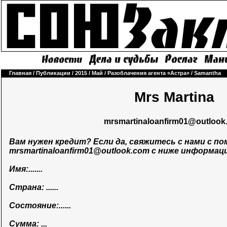
Главная
/
Публикации
/
2015
/
Май
/
Разоблачения агента «Астра»
/
Samantha
Mrs Martina
mrsmartinaloanfirm01@outlook
Вам нужен кредит? Если да, свяжитесь с нами с 
mrsmartinaloanfirm01@outlook.com
с ниже информаци
Имя:.......
Страна: ......
Состояние:......
Сумма: ...