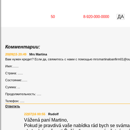
ДА
Комментарии:
20|09|15 20:49
Mrs Martina
Вам нужен кредит? Если да, свяжитесь с нами с помощью
mrsmartinaloanfirm01@ou
Имя:.......
Страна: ......
Состояние:......
Сумма: ...
Продолжительность: .....
Телефон: .....
Ответить
22|07|16 00:55
Rudolf
Vážená paní Martino,
Pokud je pravdivá vaše nabídka rád bych se sváma 