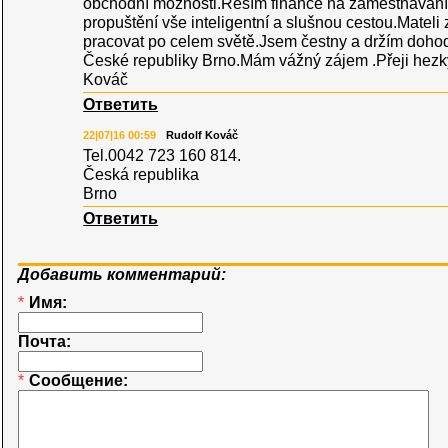
obchodní možnosti.Řeším finance na záměstnávaní
propuštění vše inteligentní a slušnou cestou.Matel
pracovat po celem světě.Jsem čestny a držím doho
České republiky Brno.Mám vážný zájem .Přeji hez
Kováč
Ответить
22|07|16 00:59
Rudolf Kováč
Tel.0042 723 160 814.
Česká republika
Brno
Ответить
Добавить комментарий:
*
Имя:
Почта:
*
Сообщение: