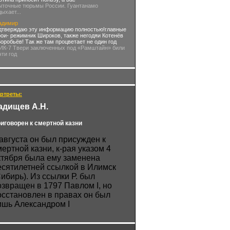
ыточные тюрьмы России. Гуантанамо
дыхает...
адимир
дтверждаю эту информацию полностью!главные
рои- режимник Широков, также негодяи Котенёв
Воробьёв! Так же там процветает не один год
 ИК-7 Твери заключенных под «Рамштайн» били
чти год
ртреты:
адищев А.Н.
иговорен к смертной казни
 августа он был присужден к
мертной казни, к-рая указом 4
ктября была ему заменена
есятилетней ссылкой в Илимск
Сибирь). Из ссылки Р. был
озвращен в 1797 Павлом I, но
осстановлен в правах он был
ишь Александром I