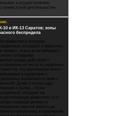
ризывах к осуществлению
кстремистской деятельности»
слаг:
К-10 и ИК-13 Саратов; зоны
расного беспредела
По прибытии в колонию
сужденные попадают в карантин,
де прямо с этапа всех избивают.
ричем сотрудники
дминистрации действуют с
особниками из числа осужденных
ктивистов. На протяжении всего
ребывания в карантине с
сужденных выбиваются явки с
овинной. Днем и ночью идут
збиения и пытки… Если
сужденный попадает на
исциплинарную комиссию, то в
орядке очереди должен в
уквальном смысле бежать до
абинета начальника, в противном
лучае за это (если шагом) его