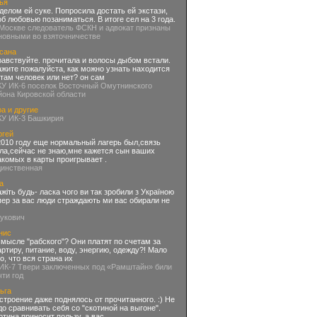
ья
делом ей суке. Попросила достать ей экстази,
об любовью позаниматься. В итоге сел на 3 года.
 Москве следователь ФСКН и адвокат признаны
новными во взяточничестве
сана
равствуйте. прочитала и волосы дыбом встали.
ажите пожалуйста, как можно узнать находится
 там человек или нет? он сам
КУ ИК-6 поселок Восточный Омутнинского
йона Кировской области
а и другие
КУ ИК-3 Башкирия
ргей
2010 году еще нормальный лагерь был,связь
ла,сейчас не знаю,мне кажется сын ваших
акомых в карты проигрывает .
динственная
а
ажіть будь- ласка чого ви так зробили з Україною
пер за вас люди страждають ми вас обирали не
нукович
нис
смысле "рабского"? Они платят по счетам за
артиру, питание, воду, энергию, одежду?! Мало
го, что вся страна их
 ИК-7 Твери заключенных под «Рамштайн» били
чти год
ьга
строение даже поднялось от прочитанного. :) Не
до сравнивать себя со "скотиной на выгоне".
отина приносит пользу, а вас