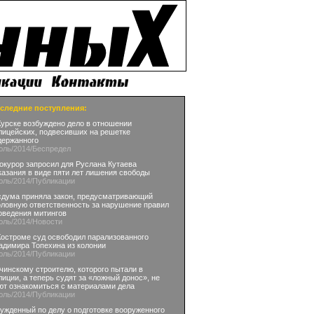
следние поступления:
Курске возбуждено дело в отношении
лицейских, подвесивших на решетке
держанного
юль
/2014
/Беспредел
окурор запросил для Руслана Кутаева
казания в виде пяти лет лишения свободы
юль
/2014
/Публикации
сдума приняла закон, предусматривающий
оловную ответственность за нарушение правил
оведения митингов
юль
/2014
/Новости
Костроме суд освободил парализованного
адимира Топехина из колонии
юль
/2014
/Публикации
чинскому строителю, которого пытали в
лиции, а теперь судят за «ложный донос», не
ют ознакомиться с материалами дела
юль
/2014
/Публикации
ужденный по делу о подготовке вооруженного