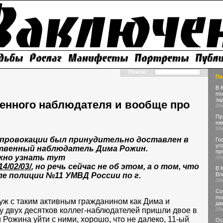
Поиск:
По
В 
по
за
енного наблюдателя и вообще про
/И
Пр
на
/И
е провокации был принудительно доставлен в
Го
уг
ственный наблюдатель Дима Рожин.
пр
жно узнать тут
/И
14/02/03/
, но речь сейчас не об этом, а о том, что
В 
е полиции №11 УМВД России по г.
Вл
/И
Со
по
 уж с таким активным гражданином как Дима и
да
 у двух десятков коллег-наблюдателей пришли двое в
/И
Рожина уйти с ними, хорошо, что не далеко, 11-ый
Ос