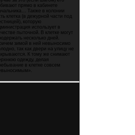
збивают прямо в кабинете
ачальника… Также в колонии
сть клетка (в дежурной части под
естницей), которую
дминистрация использует в
ачестве пыточной. В клетке могут
родержать несколько дней.
ричем зимой в ней невыносимо
олодно, так как двери на улицу не
акрываются. К тому же снимают
ерхнюю одежду, делая
ребывание в клетке совсем
евыносимым».