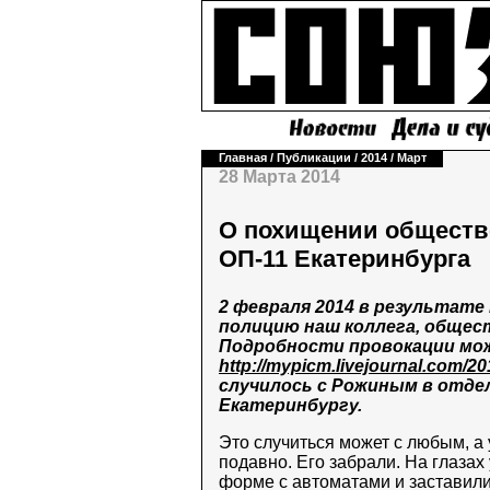
Главная
/
Публикации
/
2014
/
Март
28 Марта 2014
О похищении обществ
ОП-11 Екатеринбурга
2 февраля 2014 в результат
полицию наш коллега, обще
Подробности провокации мо
http://mypicm.livejournal.com/20
случилось с Рожиным в отдел
Екатеринбургу.
Это случиться может с любым, а
подавно. Его забрали. На глазах
форме с автоматами и заставили 