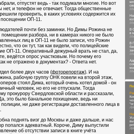
мя
абрали, отпустят ведь - так подумали многие. Но вот
св
 нет, и телефон не отвечает. Тогда общественные
/И
ешили проверить, в каких условиях содержится их
На
 посещении ОП-11.
ко
/И
блюдателей почти без заминки. Но Димы Рожина не
В 
в 
в помещении разбора, ни в камерах никого не было
/И
авленных лиц в ОП-11 не было записи, что Рожин
В 
стно, что он тут, так как видели, что полицейские
ба
ние ОП-11. Оперативный дежурный врать не стал, да,
за
/И
ете, ведётся опрос участковым. Но почему его
Ад
ак не отражено в документах? - Ответа нет.
со
ма
дел более двух часов (
фоторепортаж
). И на
/И
ожина, рабочую группу ОНК повели на второй этаж,
 оперов стоял Дима, который очень хотел домой - он
По
чный человек, но его не отпускали. Тогда
му прокурору Свердловской области и рассказали,
Ра
Ко
Да, это было банальное похищение, ведь ни
че
 полиции, ни даже регистрации доставленного лица в
"о
/Ф
.
На
Ус
обна поднять визг до Москвы и даже дальше, и нас
вы
ор попался адекватный. Короче, Диму выпустили
ре
/Ф
явление об отсутствии записи в книге учёта