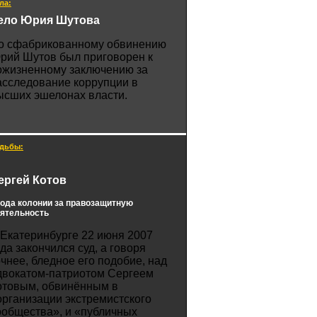
ла:
ело Юрия Шутова
о сфабрикованному обвинению
рий Шутов был приговорен к
ожизненному заключению за
асследование коррупции в
ысших эшелонах власти.
дьбы:
ергей Котов
года колонии за правозащитную
ятельность
 Екатеринбурге 22 июня 2007
ода закончился суд, а говоря
очнее, бледное его подобие, над
двокатом-патриотом Сергеем
отовым, обвинённым в
организации экстремистского
ообщества», и «публичных