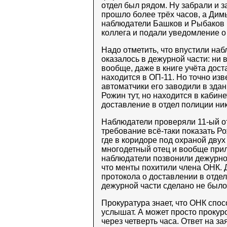
отдел был рядом. Ну забрали и з
прошло более трёх часов, а Димы
наблюдатели Башков и Рыбаков р
коллега и подали уведомление о
Надо отметить, что впустили на
оказалось в дежурной части: ни 
вообще, даже в книге учёта дост
находится в ОП-11. Но точно изве
автоматчики его заводили в зда
Рожин тут, но находится в кабин
доставление в отдел полиции ник
Наблюдатели проверяли 11-ый от
требование всё-таки показать Р
где в коридоре под охраной двух
многодетный отец и вообще прили
наблюдатели позвонили дежурно
что менты похитили члена ОНК. 
протокола о доставлении в отдел
дежурной части сделано не было
Прокуратура знает, что ОНК спос
услышат. А может просто прокур
через четверть часа. Ответ на за