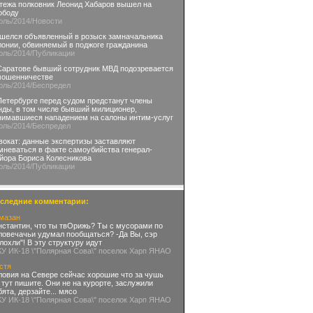
тежа полковник Леонид Хабаров вышел на
ободу
юль
/2014
/Новости
шелся объявленный в розыск замначальника
лонии, обвиняемый в поджоге гражданина
юль
/2014
/Публикации
Саратове бывший сотрудник МВД подозревается
мошенничестве
юль
/2014
/Беспредел
Петербурге перед судом предстанут члены
нды, в том числе бывший милиционер,
нимавшиеся нападением на салоны интим-услуг
юль
/2014
/Беспредел
вокат: данные экспертизы заставляют
мневаться в факте самоубийства генерал-
йора Бориса Колесникова
юль
/2014
/Публикации
следние комментарии:
мазан
нстантин, что ты твОрижь? Ты с мусорами по
ловечачьи удумал пообщаться? -Да Вы, сэр
глохли"! В эту структуру идут
КУ ИК-18 \"Полярная Сова\" поселок Харп ЯНАО
стя
ловия на Севере сейчас хорошие что за чушь
 тут пишите. Они не на курорте, заслужили
бята, дерзайте... мясо
КУ ИК-18 \"Полярная Сова\" поселок Харп ЯНАО