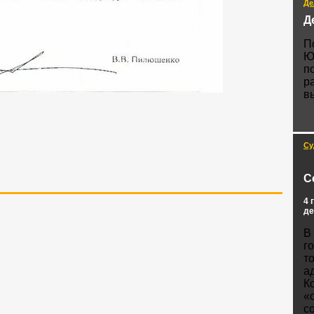
Де
Д
П
Ю
п
р
в
Су
С
4 
де
В
г
т
а
К
«
с