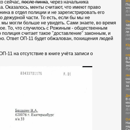
Ил
о сейчас,
после пинка
, через начальника
По
а. Оказалось, менты считают, что имеют право
чт
/В
ина в отдел полиции и не зарегистрировать его
ви
 дежурной части. То есть, если бы мы не
Ок
 мы могли больше не увидеть. Сами знаете, во время
зд
кое. То, что случилось с Рожиным - общественным
ск
ли
о полиция считает такое "доставление" законным, и
/Ф
нно. Ответ ОП-11 будет обжалован, похищения людей
ра
Юр
/Ф
ОП-11 на отсутствие в книге учёта записи о
се
В 
бы
зн
/Е
лін
ск
те
за
/я
Де
В 
кв
то
/В
по
Ол
На
на
Ск