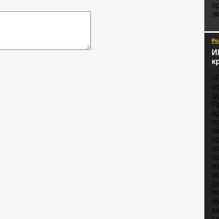
п
э
Ро
И
к
«
о
г
П
а
п
а
п
о
п
и
о
д
п
б
к
с