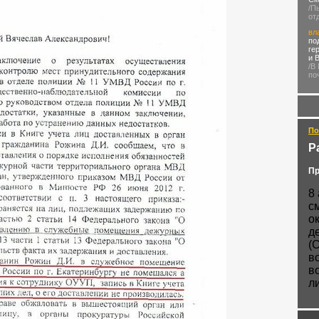
/П
от
вл
по
ге
и 
/В
по
По
Р
Пр
8
с
о
д
(
в
в
л