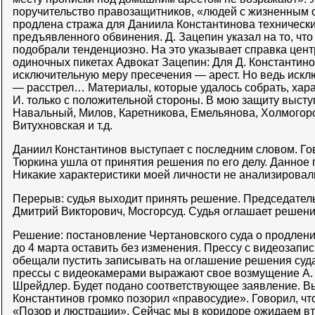
поручительство правозащитников, «людей с жизненным о
продлена стража для Даниила Константинова технически,
предъявленного обвинения. Д. Зацепин указал на то, что
подобрали тенденциозно. На это указывает справка цент
одиночных пикетах Адвокат Зацепин: Для Д. Константин
исключительную меру пресечения — арест. Но ведь искл
— расстрел… Материалы, которые удалось собрать, хара
И. только с положительной стороны. В мою защиту выступ
Навальный, Милов, Каретникова, Емельянова, Холмогоро
Витухновская и т.д.
Даниил Константинов выступает с последним словом. Гов
Тюркина ушла от принятия решения по его делу. Данное
Никакие характеристики моей личности не анализировал
Перерыв: судья выходит принять решение. Председател
Дмитрий Викторович, Мосгорсуд. Судья оглашает решени
Решение: постановление Чертановского суда о продлен
до 4 марта оставить без изменения. Прессу с видеозапи
обещали пустить записывать на оглашение решения суда, 
прессы с видеокамерами выражают свое возмущение А. С
Шрейдлер. Будет подано соответствующее заявление. Вы
Константинов громко позорил «правосудие». Говорил, чт
«Позор и люстрации». Сейчас мы в коридоре ожидаем вт