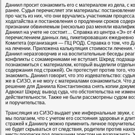
Даниил просит ознакомить его с материалом из дела, с к
ранее. Судья перечисляет эти материалы: постановления
про часть из них, что они вручались участникам процесс
ходатайства и постановления о продлении сроков содер
признании обвиняемым (несколько раз меняли квалифика
Даниил на учете не состоит… Справка из центра «Э» от 4 
перечислением данных лиц, пикетировавших ежедневно
Комитета (организация — ПЦ РОД). Справка о том, что 
на лечении. Приложена калькуляция стоимости лечения. 
Даниил неразговорчив и на воспитательные беседы реаги
конфликты с сокамерниками не вступает. Шкред: подзащ
познакомиться с материалом, который выделили отдельн
содержания под стражей). Он протестует против того, что
знакомить. Даниил говорит, что это издевательство: судья
же в СИЗО, и не могу с материалами ознакомиться. Что 
решение для Даниила Константинова снять копии докуме
Адвокат Шкред: вывод суда, что обстоятельства не измен
действительности. Также не были рассмотрены судом в
и поручительства.
Трансляция из СИЗО выдает уже инфернальные звуки, с
мы полагаем, что с учетом его состояния здоровья и дл
стражей к Даниилу можно применить личное поручительс
не будет скрываться от следствия, родители против нах
месту прописки под домашним арестом не возражают». 