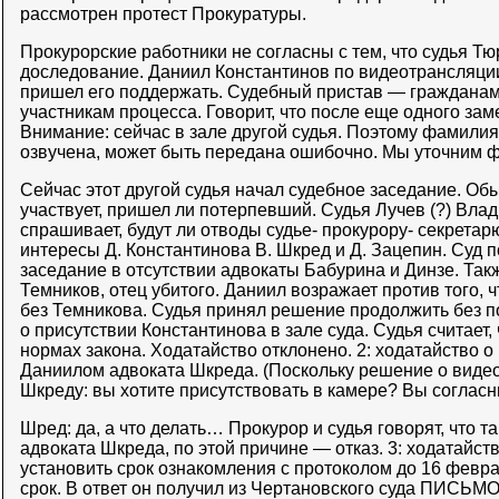
рассмотрен протест Прокуратуры.
Прокурорские работники не согласны с тем, что судья Тюр
доследование. Даниил Константинов по видеотрансляции
пришел его поддержать. Судебный пристав — гражданам
участникам процесса. Говорит, что после еще одного зам
Внимание: сейчас в зале другой судья. Поэтому фамилия
озвучена, может быть передана ошибочно. Мы уточним 
Сейчас этот другой судья начал судебное заседание. Об
участвует, пришел ли потерпевший. Судья Лучев (?) Вла
спрашивает, будут ли отводы судье- прокурору- секрета
интересы Д. Константинова В. Шкред и Д. Зацепин. Суд 
заседание в отсутствии адвокаты Бабурина и Динзе. Та
Темников, отец убитого. Даниил возражает против того,
без Темникова. Судья принял решение продолжить без п
о присутствии Константинова в зале суда. Судья считает,
нормах закона. Ходатайство отклонено. 2: ходатайство 
Даниилом адвоката Шкреда. (Поскольку решение о виде
Шкреду: вы хотите присутствовать в камере? Вы соглас
Шред: да, а что делать… Прокурор и судья говорят, что 
адвоката Шкреда, по этой причине — отказ. 3: ходатайст
установить срок ознакомления с протоколом до 16 февра
срок. В ответ он получил из Чертановского суда ПИСЬМО