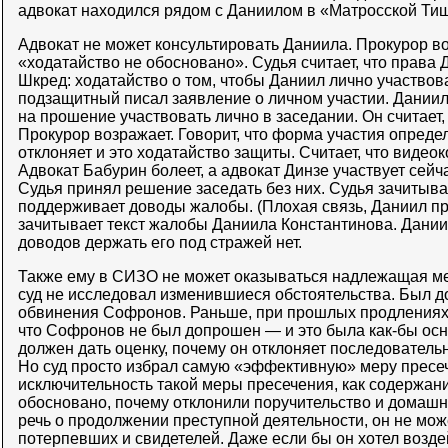
адвокат находился рядом с Даниилом в «Матросской Ти
Адвокат не может консультировать Даниила. Прокурор во
«ходатайство не обосновано». Судья считает, что права
Шкред: ходатайство о том, чтобы Даниил лично участвовал
подзащитный писал заявление о личном участии. Даниил
на прошение участвовать лично в заседании. Он считает,
Прокурор возражает. Говорит, что форма участия определ
отклоняет и это ходатайство защиты. Считает, что видео
Адвокат Бабурин болеет, а адвокат Динзе участвует сейч
Судья принял решение заседать без них. Судья зачитыва
поддерживает доводы жалобы. (Плохая связь, Даниил про
зачитывает текст жалобы Даниила Константинова. Даниил
доводов держать его под стражей нет.
Также ему в СИЗО не может оказываться надлежащая м
суд не исследовал изменившиеся обстоятельства. Был 
обвинения Софронов. Раньше, при прошлых продлениях, 
что Софронов не был допрошен — и это была как-бы осн
должен дать оценку, почему он отклоняет последователь
Но суд просто избрал самую «эффективную» меру пресеч
исключительность такой меры пресечения, как содержан
обосновано, почему отклонили поручительство и домашни
речь о продолжении преступной деятельности, он не мож
потерпевших и свидетелей. Даже если бы он хотел возде