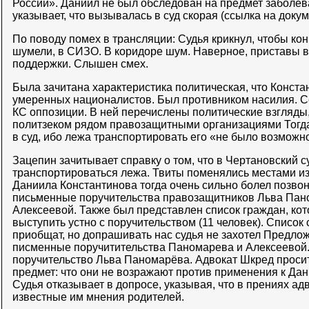
России». Даниил не был обследован на предмет заболев
указывает, что вызывалась в суд скорая (ссылка на докум
По поводу помех в трансляции: Судья крикнул, чтобы кон
шумели, в СИЗО. В коридоре шум. Наверное, приставы 
поддержки. Слышен смех.
Была зачитана характеристика политическая, что Конста
умеренных националистов. Был противником насилия. С
КС оппозиции. В ней перечислены политические взгляды, 
политзеком рядом правозащитными организациями Тогда
в суд, ибо лежа транспортировать его «не было возможн
Зацепин зачитывает справку о том, что в Чертановский 
транспортироваться лежа. Твиты поменялись местами из-
Даниила Константинова тогда очень сильно болел позвон
письменные поручительства правозащитников Льва Па
Алексеевой. Также был представлен список граждан, кото
выступить устно с поручительством (11 человек). Списо
приобщат, но допрашивать нас судья не захотел Предло
писменные поручитительства Паномарева и Алексеевой.
поручительство Льва Паномарёва. Адвокат Шкред просит
предмет: что они не возражают против применения к Да
Судья отказывает в допросе, указывая, что в прениях ад
известные им мнения родителей.