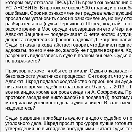
котором ему отказали ПРОДЛИТЬ время ознакомления с
УСТАНОВИТЬ. В протоколе около 500 страниц и он изоби
ошибками. Срок на ознакомление председательствующий
просил сам установить срок на ознакомление, но ему отк
разбирательства (судья Черникова). Шкред: ходатайство 
рассмотрения в Мосгорсуде и возвращении его в Чертан
Адвокат Зацепин — поддерживает. О неточностях и упущ
допроса свидетеля Софронова адвокат Д. Зацепин написа
Судья отказал в ходатайстве: говорит, что Даниил подпис
адвокаты, по его мнению, жалобу не подали вовремя. Хо
разрешить видеозапись в суде в полном объеме. Судья о
не возражаете?
Прокурор не хочет, чтобы ее снимали. Судья отказывает
безопасности участников процесса». Он говорит, что у н
Адвокат Шкред подавал ходатайство о приобщении аудио
писали во время судебного заседания. 9 августа 2013 г.
все на видео, кроме допроса свидетля А. Софронова. Пр
протокол заседания никто жалоб не подавал (!), поэтому
материалам уголовного дела аудио и видео. В зале смех
издеваетесь?
Судья разрешил приобщить аудио и видео с судебного п
уголовного дела. Шкред просит прокурора лучше готовит
утверждения не выглядели абсурдными. Читает судья тек