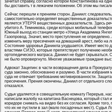
зачитал справку, согласно которой Константинова на од
бы доставить т в лежачем положении. Об этом мы писал
Сейчас перешли к прениям сторон. Даниил: следователь,
самостоятельно определяет вещественные доказательств
является УТЕРЯ вещественных доказательств. Здесь ре
убитого А. Темникова, среди которых мобильный телефо
Южный выход из станции метро «Улица Академика Янгеля
Газопровод. Значит, место преступления не определено.
изменить меру пресечения на домашний арест, либо на л
Состояние здоровья Даниила ухудшается. Имеет место д
властями СИЗО, которые препятствуют получению необ
ортопедического матраса. Даниил не будет скрываться. 
не было опровергнуто. Многие уважаемые граждане выск
Адвокат Зацепин: в части возвращения дела в Прокурат
суда законно, обоснованно и разумно. В части избрани
суда не отвечает требованию мотивированности. Защита
пресечения. Прения окончены, Даниил от отдельного сл
отказался.
Судья удаляется в совещательную комнату Перерыв, нас
написали жалобу на капитана Васнецова, который стал 
коридоре снимать на видео без их согласия. Кроме того,
что их не пустили в зал (мало посадочных мест). Судья 