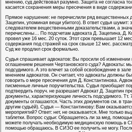
мнению, суд действовал разумно. Защита не согласна тол
касается сохранения меры пресечения в виде содержани
Прямое нарушение: не перечислили ряд вещественных д
Зацепин, упоминая вещи убитого). В ответ судья шумит:
следователем вещественными доказательствами, а значи
перечислены… По подсчетам адвоката Д. Зацепина, Д. К
провел уже 16 мес. 20 суток. Этот срок превышает 12 ме
содержания под стражей на срок свыше 12 мес. рассмат
Суд же продлил срок формально.
Судья спрашивает адвокатов: Вы просили об изменении
оглашением решения Чертановского суда? Адвокаты: мы
подсудимого. А это влечет за собой освобождение в зале 
мнением адвокатов. Он считает, что адвокаты должны бы
говорить о мере пресечения для Д. Константинова. Адво
писменные личные поручительства. Судья приобщает пор
подтвердить поруч. не разрешает Адвокат Д. Зацепин пр
документы, характеризующие личность подсудимого. Тт. 7,
документы оглашаются. Часть этих документов см. в тран
другим судьёй). Судья — Константинову: Вам оказываетс
мероприятий? Ответ: нет, не оказывается. Мне только 
таблетки. Вопрос судьи: Обращаетесь ли за мед. помощью
можете получать необходимую медицинскую помощь в С
помощью обращаюсь. В СИЗО ее получить не могу. После