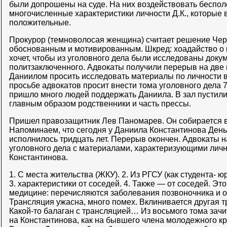
были допрошены на суде. На них воздействовать бесполе
многочисленные характеристики личности Д.К., которые 
положительные.
Прокурор (темноволосая женщина) считает решение Чер
обоснованным и мотивированным. Шкред: хоадайство о 
хочет, чтобы из уголовного дела были исследованы доку
политзаключенного. Адвокаты получили перерыв на две 
Даниилом просить исследовать материалы по личности в
просьбе адвокатов просит внести тома уголовного дела 7,
пришло много людей поддержать Даниила. В зал пустили 
главным образом родственники и часть прессы.
Пришел правозащитник Лев Паномарев. Он собирается в
Напоминаем, что сегодня у Даниила Константинова Ден
исполнилось тридцать лет. Перерыв окончен. Адвокаты 
уголовного дела с материалами, характеризующими лич
Константинова.
1. С места жительства (ЖКУ). 2. Из РГСУ (как студента- 
3. характеристики от соседей. 4. Также — от соседей. Это
медицине: перечисляются заболевания позвоночника и 
Трансляция ужасна, много помех. Вклинивается другая т
Какой-то балаган с трансляцией… Из восьмого тома зачи
на Константинова, как на бывшего члена молодежного 