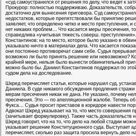
«суд самоустранился от решения по делу, что ведет к за
Прокурор: полностью поддерживаю. Доказательств, собр
достаточно для вынесения приговора. Суд самоустранилс
недостатков, которые препятствовали бы принятию реше
заявляет, что определено четко и место преступления, 
нет никаких проблем… Что касается меры пресечения, то
справедлива «учитывая тяжесть соверш. преступления»
Константинов: на то место, которое было указано в обви
указывало ничто в материалах дела. Что касается показ
они постоянно противоречат сами себе. Судья прерывает
возможно ли было принять решение или невозможно? Ко
крайней мере, нельзя было вынести обвинительный при
можно было бы. Даниил Константинов поддержал по это
судом дела на доследование.
Шкред перечисляет статьи, которые нарушил суд, устан
Даниила. В суде никакого обсуждения продления стражи
мерам пресечения никак не дана. Не указано, почему не
пресечения. Это — по апелляционной жалобе. Теперь об
Фукса… Судья просит приставов в коридоре навести поря
Адвокат Шкред указывает на то, что место совершения 
(зачитывает формулировку). Также часть доказательств 
Шкред говорит, что на то, что дело на любой стадии можн
указывает решение Конституционного суда. Выступает а
перечисляет, сколько раз защита просила вернуть дело н