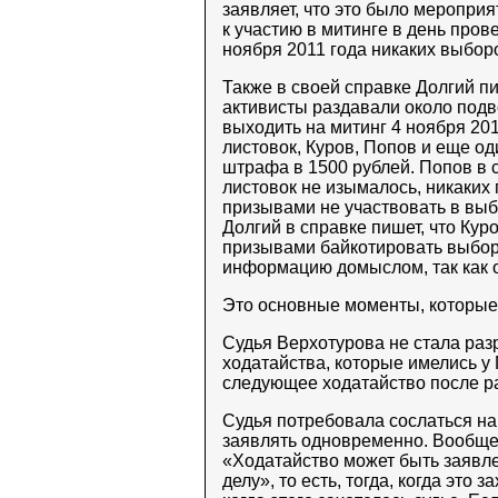
заявляет, что это было мероприя
к участию в митинге в день пров
ноября 2011 года никаких выбор
Также в своей справке Долгий пи
активисты раздавали около подв
выходить на митинг 4 ноября 201
листовок, Куров, Попов и еще о
штрафа в 1500 рублей. Попов в с
листовок не изымалось, никаких
призывами не участвовать в выбо
Долгий в справке пишет, что Ку
призывами байкотировать выборы
информацию домыслом, так как о
Это основные моменты, которые
Судья Верхотурова не стала разр
ходатайства, которые имелись у
следующее ходатайство после р
Судья потребовала сослаться на 
заявлять одновременно. Вообще-т
«Ходатайство может быть заявл
делу», то есть, тогда, когда это з