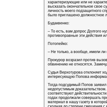
характеризующие или не характ
высказать окончательное свое су
личность моего подзащитного спр
было приглашено должностное лиц
Будаквенко:
– То есть, вам допрос Долгого н
противоправные эти действия и
Потопейко:
– Не только, а вообще, имели ли
Прокурор возразил против вызова
обвинению не относятся. Замечу,
Судья Верхотурова отклоняет хо
интересующую Попова информаци
Тогда подсудимый Попов заявил 
недопустимым доказательством. 
соответствуют действительности.
годах продолжали совершать про
материал в нашу газету в которо
сходная до степени смешения с 