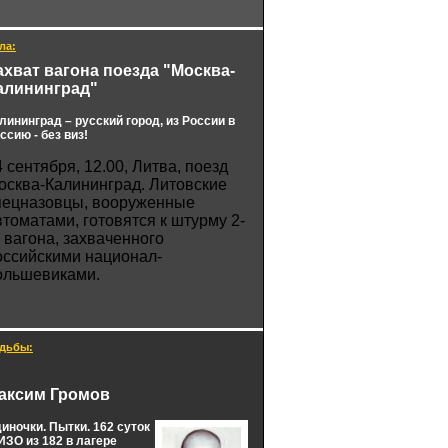
ла:
ахват вагона поезда "Москва-
алининград"
лининград – русский город, из России в
ссию - без виз!
4 сентября, 12.00, Литва, поезд
осква-Калининград. Литовские
пецназовцы, вооруженные
втоматами, готовятся к штурму 2-
о вагона, захваченного
оссийскими национал-
ольшевиками.
дьбы:
аксим Громов
иночки. Пытки. 162 суток
ЗО из 182 в лагере