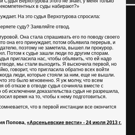
ли Судья Верхотурова этого не знает, у меня только
 некомпетентных в суды набирают?»
нуждает. На это судья Верхотурова спросила:
еряете суду? Заявляйте отвод.
туровой. Она стала спрашивать его по поводу своего
 что она его принуждает, потом объявила перерыв, и
дателю, поэтому не заметила, вышел ли прокурор.
ил. Потом к судье зашли люди по другим спорам.
дья пригласила нас, чтобы объявить, что ей надо
отводе, мы стали выходить. Я выскочила первой, но
ко, говорит, что пригласила обратно всех войти
 когда люди, которые стояли за ним, еще не вышли.
что это было мгновенно. Я уж молчу, что всем
ия об отказе в отводе судья сочиняла вместе с
 об исключении доказательства судья не разрешила,
росил время на то, чтобы к нему подготовиться.
 сомневается, что в первой инстанции все окончится
ия Попова,
«Арсеньевские вести» - 24 июля 2013 г.