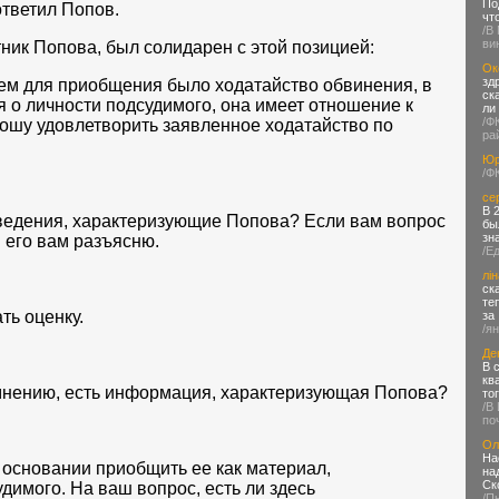
По
ответил Попов.
чт
/В
ви
ик Попова, был солидарен с этой позицией:
Ок
зд
ем для приобщения было ходатайство обвинения, в
ск
 о личности подсудимого, она имеет отношение к
ли
/Ф
ошу удовлетворить заявленное ходатайство по
ра
Юр
/Ф
се
В 
ведения, характеризующие Попова? Если вам вопрос
бы
зн
 я его вам разъясню.
/Е
лін
ск
те
ть оценку.
за
/я
Де
В 
кв
 мнению, есть информация, характеризующая Попова?
то
/В
по
Ол
На
б основании приобщить ее как материал,
на
Ск
димого. На ваш вопрос, есть ли здесь
/П