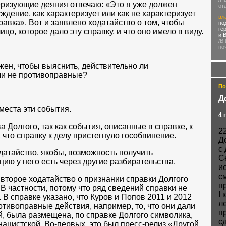
еризующие деяния отвечаю: «Это я уже должен
от
ждение, как характеризует или как не характеризует
вл
авка». Вот и заявлено ходатайство о том, чтобы
по
ге
о, которое дало эту справку, и что оно имело в виду.
и 
/В
по
ужен, чтобы выяснить, действительно ли
ли не противоправные?
По
Д
 места эти события.
4 
 Долгого, так как события, описанные в справке, к
2
 что справку к делу пристегнуло гособвинение.
Д
с
датайство, якобы, возможность получить
С
ю у него есть через другие разбирательства.
и
с
второе ходатайство о признании справки Долгого
п
В частности, потому что ряд сведений справки не
I
 В справке указано, что Куров и Попов 2011 и 2012
л
тивоправные действия, например, то, что они дали
п
й, была размещена, по справке Долгого символика,
с
нацистской. Во-первых, это был пресс-релиз «Другой