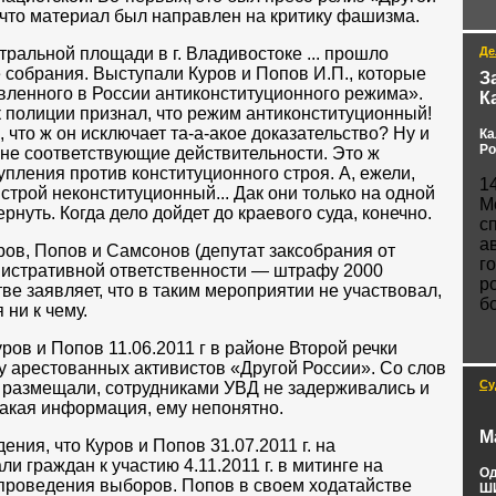
, что материал был направлен на критику фашизма.
нтральной площади в г. Владивостоке ... прошло
Де
собрания. Выступали Куров и Попов И.П., которые
З
вленного в России антиконституционного режима».
К
к полиции признал, что режим антиконституционный!
что ж он исключает та-а-акое доказательство? Ну и
Ка
Ро
 не соответствующие действительности. Это ж
пления против конституционного строя. А, ежели,
1
 строй неконституционный... Дак они только на одной
М
рнуть. Когда дело дойдет до краевого суда, конечно.
с
а
ров, Попов и Самсонов (депутат заксобрания от
г
истративной ответственности — штрафу 2000
р
ве заявляет, что в таким мероприятии не участвовал,
б
 ни к чему.
уров и Попов 11.06.2011 г в районе Второй речки
 арестованных активистов «Другой России». Со слов
Су
е размещали, сотрудниками УВД не задерживались и
такая информация, ему непонятно.
М
ения, что Куров и Попов 31.07.2011 г. на
 граждан к участию 4.11.2011 г. в митинге на
Од
 проведения выборов. Попов в своем ходатайстве
ШИ