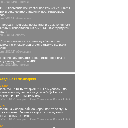
юнь
/2014
/Беспредел
ИК-63 побывала общественная комиссия. Факты
ток и сексуального насилия подтвердились.
део
юнь
/2014
/Публикации
 проводит проверку по заявлению заключенного
пытках и изнасиловании в ИК-14 Нижегородской
ласти
юнь
/2014
/Новости
Р объяснил «интересами службы» пытки
держанного, скончавшегося в отделе полиции
зани
юнь
/2014
/Публикации
Челябинской области проводится проверка по
кту самоубийства в ИВС
юнь
/2014
/Беспредел
следние комментарии:
мазан
нстантин, что ты твОрижь? Ты с мусорами по
ловечачьи удумал пообщаться? -Да Вы, сэр
глохли"! В эту структуру идут
КУ ИК-18 \"Полярная Сова\" поселок Харп ЯНАО
стя
ловия на Севере сейчас хорошие что за чушь
 тут пишите. Они не на курорте, заслужили
бята, дерзайте... мясо
КУ ИК-18 \"Полярная Сова\" поселок Харп ЯНАО
ья