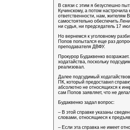
В связи с этим я безуспешно пы
Кучинскому, а потом настрочила 
ответственности, нам, жителям В
самостоятельно обеспечить Ленин
ни судья, ни председатель 17 ию
Но вернемся к уголовному разб
Попов попытался еще раз допрос
преподавателя ДВФУ.
Прокурор Будаквенко возражает.
ходатайства, поскольку подсуди
реализовал.
Далее подсудимый ходатайствова
ПК, который предоставил справк
абсолютно не относящихся к ин
сам Попов заявляет, что не делал
Будаквенко задал вопрос:
– В этой справке указаны свед
словами, относящиеся к предъя
– Если эта справка не имеет отн