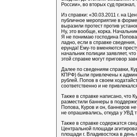
России», во вторых суд признал
Из справки: «30.03.2011 г. на Це
публичное мероприятие в форме 
выразили протест против устано
Ну, это вообще, корка. Начальни
Я не понимаю господина Попова, 
ладно, если в справке сведения,
ерунда! Ему-то вменяются престу
начальник полиции заявляет, что
этой справке могут приговор заве
Далее по сведениям справки, Ку
КПРФ) были привлечены к админ
рублей. Попов в своем ходатайст
соответственно и не привлекался
Также в справке написано, что К
разместили баннеры в поддержку
Попова, Куров и он, баннеров н
не опрашивались, откуда у УВД 
Также в справке содержатся свед
Центральной площади агитировали
площади г. Владивостока в день