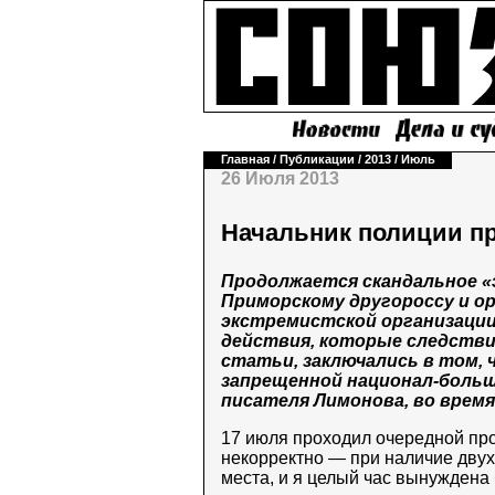
Главная
/
Публикации
/
2013
/
Июль
26 Июля 2013
Начальник полиции п
Продолжается скандальное «
Приморскому другороссу и о
экстремистской организации
действия, которые следстви
статьи, заключались в том, 
запрещенной национал-больш
писателя Лимонова, во время 
17 июля проходил очередной про
некорректно — при наличие двух 
места, и я целый час вынуждена 