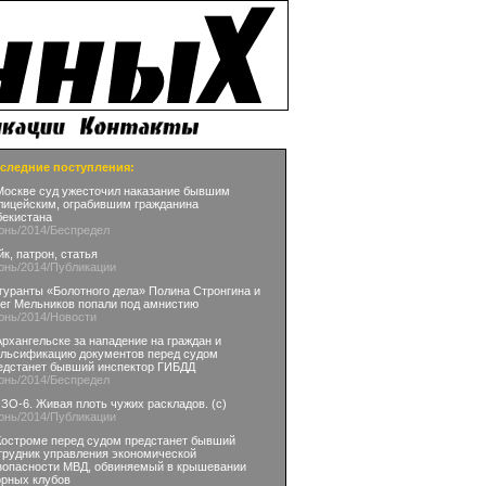
следние поступления:
Москве суд ужесточил наказание бывшим
лицейским, ограбившим гражданина
бекистана
юнь
/2014
/Беспредел
йк, патрон, статья
юнь
/2014
/Публикации
гуранты «Болотного дела» Полина Стронгина и
ег Мельников попали под амнистию
юнь
/2014
/Новости
Архангельске за нападение на граждан и
льсификацию документов перед судом
едстанет бывший инспектор ГИБДД
юнь
/2014
/Беспредел
ЗО-6. Живая плоть чужих раскладов. (с)
юнь
/2014
/Публикации
Костроме перед судом предстанет бывший
трудник управления экономической
зопасности МВД, обвиняемый в крышевании
орных клубов