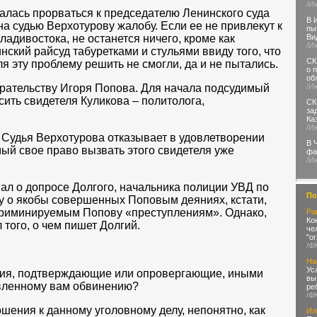
/И
талась прорваться к председателю Ленинского суда
В 
на судью Верхотурову жалобу. Если ее не привлекут к
пы
ладивостока, не останется ничего, кроме как
Ви
/И
ский райсуд табуретками и стульями ввиду того, что
СК
ля эту проблему решить не смогли, да и не пытались.
о 
об
ирательству Игоря Попова. Для начала подсудимый
/И
ить свидетеля Куликова – политолога,
СК
за
Ка
/И
 Судья Верхотурова отказывает в удовлетворении
В 
мый свое право вызвать этого свидетеля уже
фа
/И
л о допросе Долгого, начальника полиции УВД по
По
у о якобы совершенных Поповым деяниях, кстати,
криминируемым Попову «преступлениям». Однако,
Ра
Ко
 того, о чем пишет Долгий.
че
"о
/Ф
На
Ус
ения, подтверждающие или опровергающие, иными
вы
вленному вам обвинению?
ре
/Ф
ошения к данному уголовному делу, непонятно, как
Ил