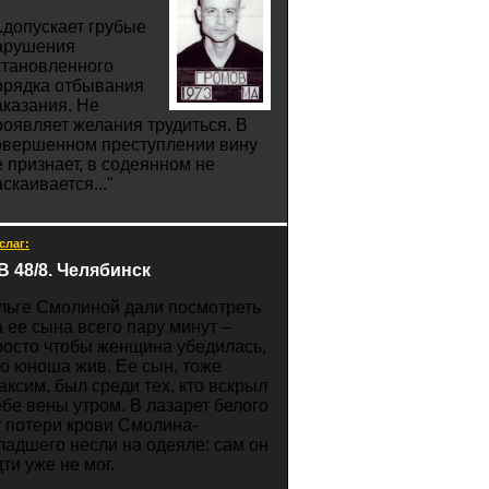
..допускает грубые
арушения
становленного
орядка отбывания
аказания. Не
роявляет желания трудиться. В
овершенном преступлении вину
е признает, в содеянном не
скаивается..."
слаг:
В 48/8. Челябинск
льге Смолиной дали посмотреть
а ее сына всего пару минут –
росто чтобы женщина убедилась,
то юноша жив. Ее сын, тоже
аксим, был среди тех, кто вскрыл
ебе вены утром. В лазарет белого
т потери крови Смолина-
ладшего несли на одеяле: сам он
ти уже не мог.