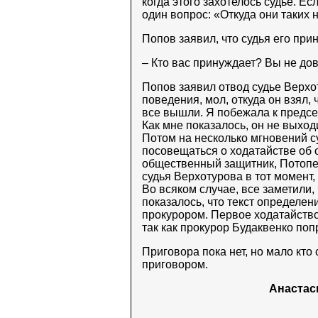
когда этого захотелось судье. Ес
один вопрос: «Откуда они таких
Попов заявил, что судья его при
– Кто вас принуждает? Вы не дов
Попов заявил отвод судье Верхо
поведения, мол, откуда он взял,
все вышли. Я побежала к предсе
Как мне показалось, он не выход
Потом на несколько мгновений су
посовещаться о ходатайстве об 
общественный защитник, Потопей
судья Верхотурова в тот момент,
Во всяком случае, все заметили, 
показалось, что текст определен
прокурором. Первое ходатайство
так как прокурор Будаквенко поп
Приговора пока нет, но мало кто
приговором.
Анастас