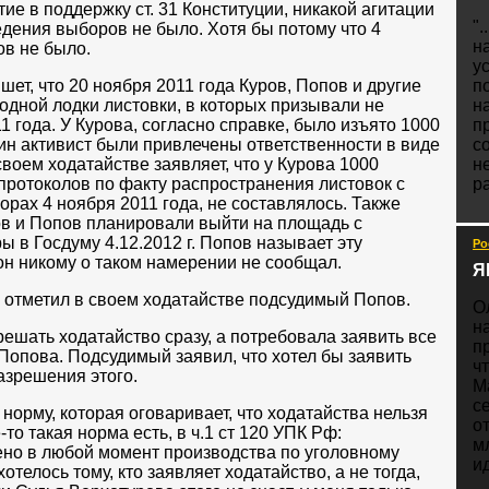
тие в поддержку ст. 31 Конституции, никакой агитации
".
едения выборов не было. Хотя бы потому что 4
н
ов не было.
у
шет, что 20 ноября 2011 года Куров, Попов и другие
п
одной лодки листовки, в которых призывали не
н
1 года. У Курова, согласно справке, было изъято 1000
п
дин активист были привлечены ответственности в виде
с
воем ходатайстве заявляет, что у Курова 1000
н
 протоколов по факту распространения листовок с
ра
рах 4 ноября 2011 года, не составлялось. Также
ров и Попов планировали выйти на площадь с
 в Госдуму 4.12.2012 г. Попов называет эту
Ро
н никому о таком намерении не сообщал.
Я
 отметил в своем ходатайстве подсудимый Попов.
О
н
ешать ходатайство сразу, а потребовала заявить все
п
 Попова. Подсудимый заявил, что хотел бы заявить
ч
азрешения этого.
М
с
норму, которая оговаривает, что ходатайства нельзя
о
о такая норма есть, в ч.1 ст 120 УПК Рф:
м
ено в любой момент производства по уголовному
ид
ахотелось тому, кто заявляет ходатайство, а не тогда,