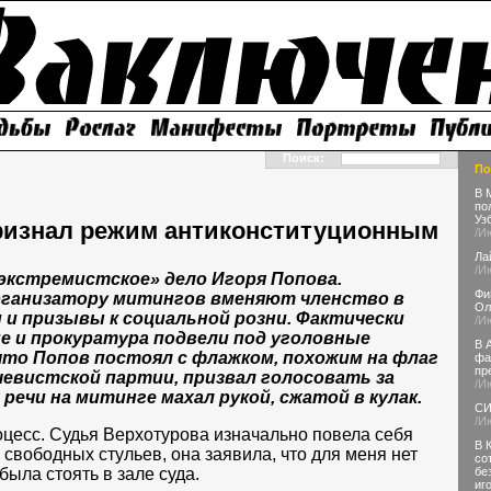
Поиск:
По
В 
по
Уз
ризнал режим антиконституционным
/И
Ла
/И
экстремистское» дело Игоря Попова.
Фи
рганизатору митингов вменяют членство в
Ол
 и призывы к социальной розни. Фактически
/И
е и прокуратура подвели под уголовные
В 
что Попов постоял с флажком, похожим на флаг
фа
пр
евистской партии, призвал голосовать за
/И
речи на митинге махал рукой, сжатой в кулак.
СИ
/И
цесс. Судья Верхотурова изначально повела себя
В 
свободных стульев, она заявила, что для меня нет
со
была стоять в зале суда.
бе
иг