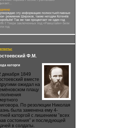
дыхает...
адимир
дтверждаю эту информацию полностью!главные
рои- режимник Широков, также негодяи Котенёв
Воробьёв! Так же там процветает не один год
 ИК-7 Твери заключенных под «Рамштайн» били
чти год
ртреты:
остоевский Ф.М.
года каторги
2 декабря 1849
остоевский вместе
 другими ожидал на
емёновском плацу
сполнения
мертного
риговора. По резолюции Николая
 казнь была заменена ему 4-
етней каторгой с лишением "всех
рав состояния" и последующей
дачей в солдаты.