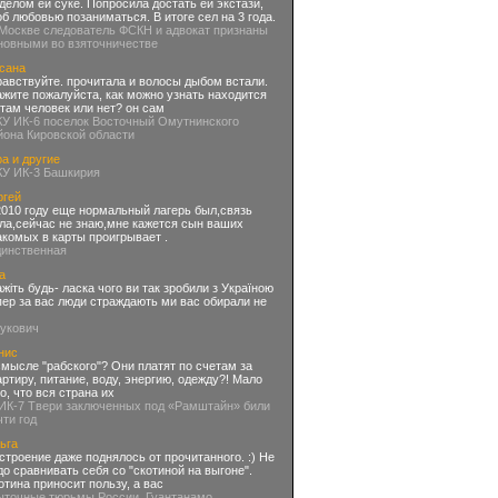
делом ей суке. Попросила достать ей экстази,
об любовью позаниматься. В итоге сел на 3 года.
 Москве следователь ФСКН и адвокат признаны
новными во взяточничестве
сана
равствуйте. прочитала и волосы дыбом встали.
ажите пожалуйста, как можно узнать находится
 там человек или нет? он сам
КУ ИК-6 поселок Восточный Омутнинского
йона Кировской области
а и другие
КУ ИК-3 Башкирия
ргей
2010 году еще нормальный лагерь был,связь
ла,сейчас не знаю,мне кажется сын ваших
акомых в карты проигрывает .
динственная
а
ажіть будь- ласка чого ви так зробили з Україною
пер за вас люди страждають ми вас обирали не
нукович
нис
смысле "рабского"? Они платят по счетам за
артиру, питание, воду, энергию, одежду?! Мало
го, что вся страна их
 ИК-7 Твери заключенных под «Рамштайн» били
чти год
ьга
строение даже поднялось от прочитанного. :) Не
до сравнивать себя со "скотиной на выгоне".
отина приносит пользу, а вас
ыточные тюрьмы России. Гуантанамо