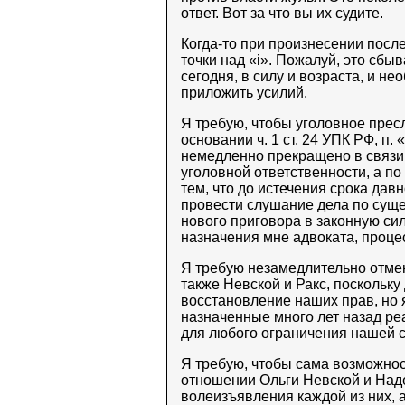
ответ. Вот за что вы их судите.
Когда-то при произнесении после
точки над «i». Пожалуй, это сбы
сегодня, в силу и возраста, и н
приложить усилий.
Я требую, чтобы уголовное прес
основании ч. 1 ст. 24 УПК РФ, п. 
немедленно прекращено в связи 
уголовной ответственности, а по
тем, что до истечения срока дав
провести слушание дела по сущ
нового приговора в законную сил
назначения мне адвоката, проце
Я требую незамедлительно отме
также Невской и Ракс, поскольк
восстановление наших прав, но я
назначенные много лет назад ре
для любого ограничения нашей 
Я требую, чтобы сама возможнос
отношении Ольги Невской и Над
волеизъявления каждой из них, а