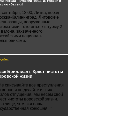
лининград – русский город, из России в
ссию - без виз!
4 сентября, 12.00, Литва, поезд
осква-Калининград. Литовские
пецназовцы, вооруженные
втоматами, готовятся к штурму 2-
о вагона, захваченного
оссийскими национал-
ольшевиками.
дьбы:
ася Бриллиант; Крест чистоты
оровской жизни
Не списывайте все преступления
а воров и не делайте из них
озлов отпущения. Мы несем свой
рест чистоты воровской жизни.
на чище, чем вся ваша
осударственная конюшня..."