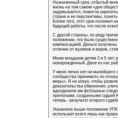
Назначенный срок, отбытый мною
жизнь на том самом «дне общест
задумывается, помогла укрепитьс
стране и ее перспективы, понять
Более того, этот срок положил 
будущей работы, что после осво
С другой стороны, по ряду причи
положении, что было существен
компенсацией. Деньги получены 
отличие от жуликов и воров, сто
Моим младшим детям 3 и 5 лет; р
новорожденный. Двое из нас раб
У меня лично нет ни малейшего 
сообщества принимать по отнош
меры». Я не клоун, чтобы развле
доказательства обвинения, улича
вдолдонили им фсбэшные следов
препонами, созданными судьей К
теперь - результат второго суде
Указанное выше положение УПК 
использует всего лишь как прав