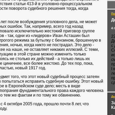
ствия статьи 413-й в уголовно-процессуальном
сти поворота судебного решения тогда, когда
По
Д
 лет после возбуждения уголовного дела, не может
ых ошибок. Так, например, всего год назад
4 
повало исключительно жестокий приговор группе
в - так, одни из «лидеров» Иван Асташин был
2
строгого режима за бутылку с бензином, брошенную в
Д
ия, ночью, когда никто не пострадал. Это дело -
с
ее на наше, не оставляет никаких иллюзий. С теми,
С
итуацию в этой стране можно изменить только
и
ясь не столько их действий - а только лишь их
с
 циничнее, все более жестоко. До тех пор, пока,
п
властью, новый 1917 год.
I
л
едмет того, что этот новый судебный процесс затеян
п
бы попытаться исправить судебную ошибку. Этот новый
с
ое в Европейском суде дело; месть в виде
 попрания фундаментального права каждого человека
ем же фактам и по тому же обвинению.
Де
З
 4 октября 2005 года, прошло почти 8 лет, что
К
оду.