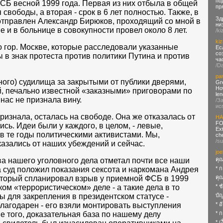
по
ФСБ весной 1999 года. Первая из них отбыла в общей
пр
свободы, а вторая - срок в 6 лет полностью. Также, в
Зд
отправлен Александр Бирюков, проходящий со мной в
ни
е и в больнице в совокупности провел около 8 лет.
/ki
kiz
 гор. Москве, которые расследовали указанные
Ес
со
в знак протеста против политики Путина и против
ча
/D
pa
сного) судилища за закрытыми от публики дверями,
Gr
How
, печально известной «заказными» приговорами по
len
 нас не признала вину.
/З
ис
ризнала, осталась на свободе. Она же отказалась от
HA
FO
ись. Идеи были у каждого, в целом, - левые,
Ex
в те годы политическими активистами. Мы,
che
/s
казались от наших убеждений и сейчас.
joe
ва нашего уголовного дела отметал почти все наши
คุณ
а суд положил показания сексота и наркомана Андрея
* 
оторый спланировал взрыв у приемной ФСБ в 1999
คุ
ком «террористическом» деле - а такие дела в то
* ช
ы для закрепления в президентском статусе -
บั
благодарен - его взяли монтировать выступления
* อ
е того, доказательная база по нашему делу
* 
* เ