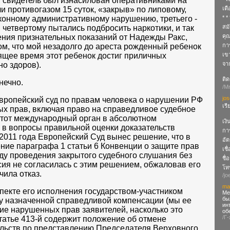
ин свидетель был изнасилован оперативниками на
ли противогазом 15 суток, «закрыв» по липовому,
เด
конному административному нарушению, третьего -
* *
, четвертому пытались подбросить наркотики, и так
สมั
чения признательных показаний от Надежды Ракс,
คุ
ом, что мой незадолго до ареста рожденный ребенок
กา
оящее время этот ребенок достиг приличных
เข
о здоров).
จา
ติด
нечно.
/M
jo
вропейский суд по правам человека о нарушении РФ
เร
ых прав, включая право на справедливое судебное
этот международный орган в абсолютном
เงิ
 в вопросы правильной оценки доказательств
กา
2011 года Европейский Суд вынес решение, что в
อัต
ие параграфа 1 статьи 6 Конвенции о защите прав
เชื
ду проведения закрытого судебного слушания без
ชื่
сия не согласилась с этим решением, обжаловав его
โทร
чила отказ.
/jo
ma
пекте его исполнения государством-участником
Ме
бы
у назначенной справедливой компенсации (мы ее
ин
ние нарушенных прав заявителей, насколько это
об
/Г
статье 413-й содержит положение об отмене
ельств по представлению Председателя Верховного