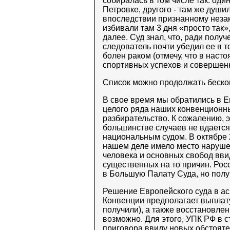
собиралась в том числе так: од
Петровке, другого - там же души
впоследствии признанному неза
избивали там 3 дня «просто так»
далее. Суд знал, что, ради полу
следователь почти убедил ее в т
болен раком (отмечу, что в наст
спортивных успехов и совершенн
Список можно продолжать беско
В свое время мы обратились в Е
целого ряда наших конвенционн
разбирательство. К сожалению, 
большинстве случаев не вдается
национальным судом. В октябре 
нашем деле имело место нарушен
человека и основных свобод вви
существенных на то причин. Рос
в Большую Палату Суда, но полу
Решение Европейского суда в ас
Конвенции предполагает выплат
получили), а также восстановле
возможно. Для этого, УПК РФ в 
приговора ввиду новых обстоят