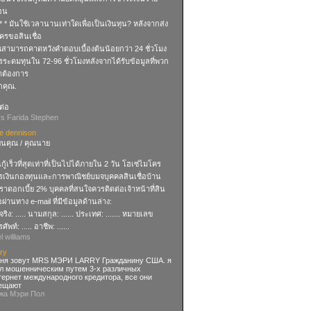
ือน
 * * มันใช้เวลานานเท่าใดเพื่อเป็นเงินทุน? หลังจากส่ง
ครขอสินเชื่อ
ณสามารถคาดหวังคำตอบเบื้องต้นน้อยกว่า 24 ชั่วโมง
รระดมทุนใน 72-96 ชั่วโมงหลังจากได้รับข้อมูลที่พวก
าต้องการ
กคุณ.
ต่อ
rs Farida Stephen
se dennison
ียนคุณ / คุณนาย
นกู้เร็วที่สุดเท่าที่เป็นไปได้ภายใน 2 วัน โฮเซ่ไมโคร
รเงินกองทุนและการพาณิชย์บมจบุคคลสินเชื่อบ้าน
ราดอกเบี้ย 2% บุคคลที่สนใจควรติดต่อเจ้าหน้าที่สิน
่อผ่านทาง e-mail ที่มีข้อมูลด้านล่าง:
อจริง: ..... นามสกุล: ...... ประเทศ: ....... หมายเลข
ศัพท์: ..... อาชีพ: ......
el williams
ry
ня зовут MRS МЭРИ LARRY Гражданину США. я
л мошенническим путем 3-х различных
тернет международного кредитора, все они
ещают
-жа Мэри Пол