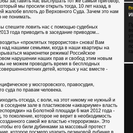
обы заставить нас выслушать тот же самый приговор,
 который мы просили открыть тогда, 10 лет назад, в
Ро
ей жалобе вплоть до Верховного Суда. Зачем это нам
И
о не понимать.
П
 вы спешите ловить нас с помощью судебных
в
013 года приводить в заседание приводом...
у
к
гвоздить» «проклятых террористов» снова! Вам
п
 над нашими семьями, когда в наши квартиры на
га
 врываться марионетки режима! Российское
новом нарушении наших прав и свобод этим новым
 мы не можем проводить время в бесплодных
совершеннолетних детей, которых у нас вместе -
ецифическое у мосгоровского, правосудия,
о суда по правам человека.
ходить отсюда, с воли, на этот никому не нужный и
о в соседнем зале в пластиковом «аквариуме» власть
беспорядки» на Болотной площади 6 мая 2012 года -
ц, то поколение, которое не верит в необходимость
 созданного самой же властью «терроризма». Это
 чтобы его били дубинками за массовый протест
ние, которое посмело ударить резиновой дубинке в