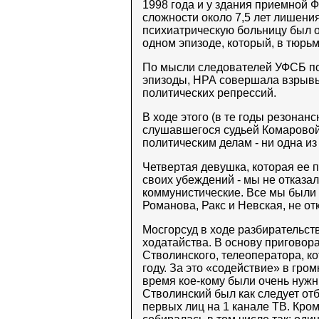
1998 года и у здания приемной 
сложности около 7,5 лет лишения 
психиатрическую больницу был 
одном эпизоде, который, в тюрьм
По мысли следователей УФСБ по
эпизоды, НРА совершала взрывы 
политических репрессий.
В ходе этого (в те годы резонан
слушавшегося судьей Комаровой
политическим делам - ни одна из
Четвертая девушка, которая ее п
своих убеждений - мы не отказал
коммунистические. Все мы были 
Романова, Ракс и Невская, не от
Мосгорсуд в ходе разбирательст
ходатайства. В основу приговор
Стволинского, телеоператора, к
году. За это «содействие» в гром
время кое-кому были очень нужн
Стволинский был как следует от
первых лиц на 1 канале ТВ. Кром