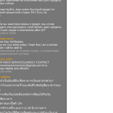
дать заявление на получение быстрого кредита
ямо сейчас
равствуйте, вам нужен быстрый кредит по
зкой процентной ставке 3%? Есть ли
zi
i
ли вы заинтересованы в кредит, мы хотим
здать или расширить свой бизнес дают кредиты
стным лицам и компаниям alike.do?
avidson Smith
mela moore
eat Day Sir/Madam,
 are you doing today I hope fine,I am a private
der i will be able to
аключенным не выборы нужны, а гуманизация
правительной системы
CKL;ORD
R HACK SERVICES,KINDLY CONTACT
tremehackerservices@gmail.com
he is
ap,reliable and efficient.
uzan white
l williams
จำเป็นต้องมีสินเชื่อทางการเงินอย่างเร่งด่วน?
การโอนอย่างรวดเร็วและทันทีไปยังบัญชีธนาคารของ
ณ
ําระคืนเริ่มแปดเดือนหลังจากที่คุณได้รับเงิน
ญชีธนาคาร
ัตราดอกเบี้ยต่ำ 2%
การชำระหนี้ระยะยาว (1-30 ปี) ความยาว
งื่อนไขเงินกู้ที่มีความยืดหยุ่นและการชำระเงินราย