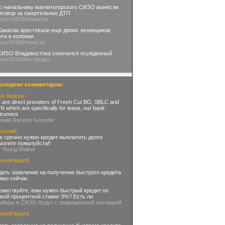
с-начальнику магнитогорского СИЗО вынесли
иговор за смертельное ДТП
вгуст
/2016
/Новости
Хакасии арестовали еще двоих зачинщиков
нта в колонии
юль
/2016
/Новости
СИЗО Владивостока скончался осужденный
юль
/2016
/Беспредел
следние комментарии:
rk Andrew
 are direct providers of Fresh Cut BG, SBLC and
 which are specifically for lease, our bank
strument
onald Ranesh Gounder
атолий
е срочно нужен кредит-выплатить долги
могите пожалуйста!!
r Young Walker
xwell lugard
дать заявление на получение быстрого кредита
ямо сейчас
равствуйте, вам нужен быстрый кредит по
зкой процентной ставке 3%? Есть ли
ыборы в СИЗО будут с традиционной агитацией
xwell lugard