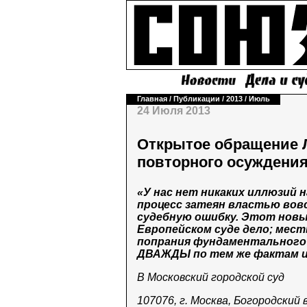
Главная
/
Публикации
/
2013
/
Июль
24 Июля 2013
Открытое обращение 
повторного осуждения
«У нас нет никаких иллюзий
процесс затеян властью вов
судебную ошибку. Этот новый
Европейском суде дело; мест
попрания фундаментального
ДВАЖДЫ по тем же фактам и
В Московский городской суд
107076, г. Москва, Богородский в