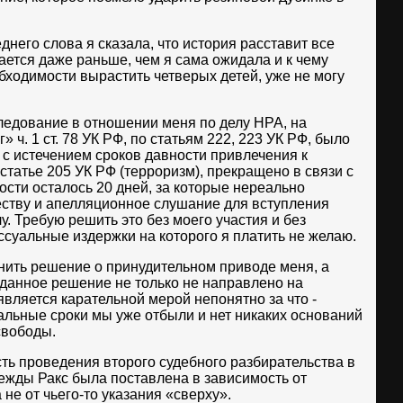
днего слова я сказала, что история расставит все
вается даже раньше, чем я сама ожидала и к чему
еобходимости вырастить четверых детей, уже не могу
ледование в отношении меня по делу НРА, на
«г» ч. 1 ст. 78 УК РФ, по статьям 222, 223 УК РФ, было
с истечением сроков давности привлечения к
 статье 205 УК РФ (терроризм), прекращено в связи с
ности осталось 20 дней, за которые нереально
еству и апелляционное слушание для вступления
у. Требую решить это без моего участия и без
ссуальные издержки на которого я платить не желаю.
нить решение о принудительном приводе меня, а
у данное решение не только не направлено на
вляется карательной мерой непонятно за что -
альные сроки мы уже отбыли и нет никаких оснований
свободы.
ть проведения второго судебного разбирательства в
ежды Ракс была поставлена в зависимость от
 не от чьего-то указания «сверху».