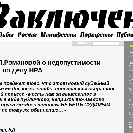
Поиск:
По
Вы
/А
Л.Романовой о недопустимости
Ги
вы
 по делу НРА
/А
«Н
о 
 на предмет того, что этот новый судебный
/А
се не для того, чтобы попытаться исправить
Су
 процесс - месть нам за выигранное в
/А
ь в виде публичного, неприкрыто-наглого
В 
от
 права каждого человека НЕ БЫТЬ СУДИМЫМ
/А
 по тому же обвинению…»
В 
/А
Су
за
ал, д.8
/А