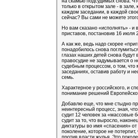
на скамью подсудимых снова. Чт
только в открытом зале - в зале,
каждом заседании, в каждой сво
сейчас? Вы сами не можете этог
Но вам сказано «исполнять» - и
приставов, постановив 16 июля 2
А как же, ведь надо скорее «при
понадобилось снова поглумиться
глазах наших детей снова будут
правосудие не задумывается о 
судебным процессом, о том, что
заседаниях, оставив работу и не
семь.
Характерное у российского, и сп
понимание решений Европейског
Добавлю еще, что мне стыдно при
неинтересный процесс, зная, чт
судит 12 человек за «массовые 
судит за то, что выросло, наконе
диктатуры во имя «спасения» от
поколение, которое не потерпит,
против власти жулья. Это поколе