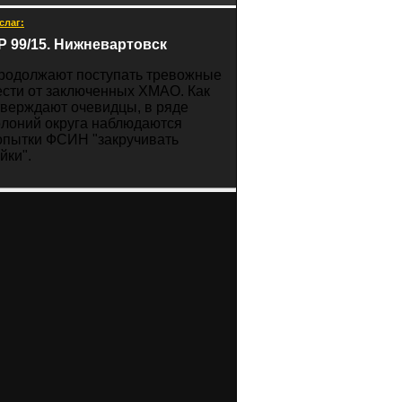
слаг:
Р 99/15. Нижневартовск
родолжают поступать тревожные
ести от заключенных ХМАО. Как
тверждают очевидцы, в ряде
олоний округа наблюдаются
опытки ФСИН "закручивать
йки".