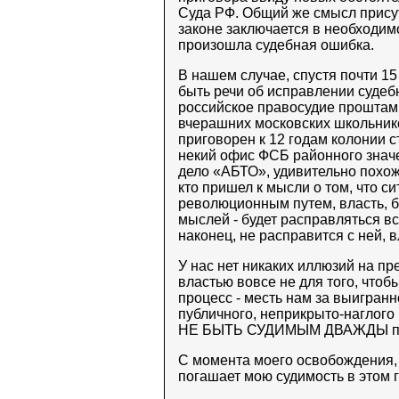
Суда РФ. Общий же смысл присут
законе заключается в необходимо
произошла судебная ошибка.
В нашем случае, спустя почти 15
быть речи об исправлении судебн
российское правосудие проштам
вчерашних московских школьнико
приговорен к 12 годам колонии 
некий офис ФСБ районного значен
дело «АБТО», удивительно похож
кто пришел к мысли о том, что с
революционным путем, власть, бо
мыслей - будет расправляться все
наконец, не расправится с ней, 
У нас нет никаких иллюзий на пр
властью вовсе не для того, что
процесс - месть нам за выигранн
публичного, неприкрыто-наглого
НЕ БЫТЬ СУДИМЫМ ДВАЖДЫ по т
С момента моего освобождения, с
погашает мою судимость в этом г