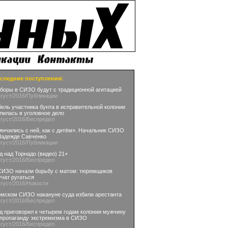
следние поступления:
боры в СИЗО будут с традиционной агитацией
вгуст
/2016
/Публикации
бель участника бунта в исправительной колонии
лилась в уголовное дело
вгуст
/2016
/Беспредел
янчились с ней, как с дитём». Начальник СИЗО
Надежде Савченко
вгуст
/2016
/Публикации
д над Торнадо (видео) 21+
вгуст
/2016
/Беспредел
СИЗО начали борьбу с матом: тюремщиков
учат ругаться
вгуст
/2016
/Новости
омском СИЗО накануне суда избили арестанта
вгуст
/2016
/Беспредел
д приговорил к четырем годам колонии мужчину
 пропаганду экстремизма в СИЗО
вгуст
/2016
/Беспредел