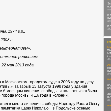
Эк
пр
/А
В 
бу
/И
В 
/И
ы, 1974 г.р.,
2003 г.
По
Ma
 альтернативы»,
We
MTN
й отменен решением
in
/R
 22 мая 2013 года
Ан
мн
по
/M
ma
 в Московском городском суде в 2003 году по делу
по
ивы», за взрыв 13 августа 1998 года у здания
пр
ам 6 месяцам лишения свободы, и полностью отбыла
Зд
е города Москвы и 1,6 года в колонии.
ни
/В
равил в места лишения свободы Надежду Ракс и Ольгу
ma
 памятника царю Николаю II в Подольске осенью