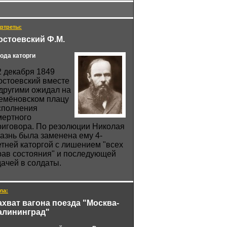
ртреты:
остоевский Ф.М.
года каторги
2 декабря 1849
остоевский вместе
 другими ожидал на
емёновском плацу
сполнения
мертного
риговора. По резолюции Николая
 казнь была заменена ему 4-
етней каторгой с лишением "всех
рав состояния" и последующей
дачей в солдаты.
ла:
ахват вагона поезда "Москва-
алининград"