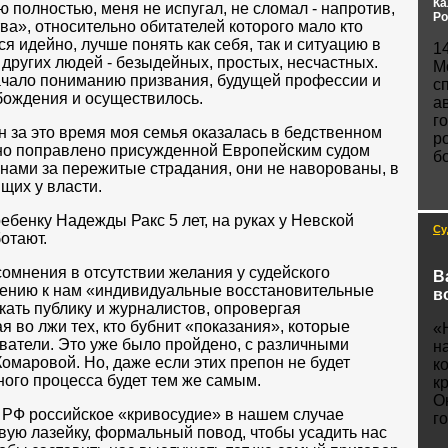
Ка
 полностью, меня не испугал, не сломал - напротив,
Ро
ва», относительно обитателей которого мало кто
я идейно, лучше понять как себя, так и ситуацию в
1
 других людей - безыдейных, простых, несчастных.
М
начало пониманию призвания, будущей профессии и
с
бождения и осуществилось.
а
г
н за это время моя семья оказалась в бедственном
р
но поправлено присужденной Европейским судом
б
нами за пережитые страдания, они не наворованы, в
ящих у власти.
ебенку Надежды Ракс 5 лет, на руках у Невской
Су
отают.
сомнения в отсутствии желания у судейского
В
ению к нам «индивидуальные восстановительные
в
кать публику и журналистов, опровергая
я во лжи тех, кто бубнит «показания», которые
«
атели. Это уже было пройдено, с различными
н
омаровой. Но, даже если этих препон не будет
к
бного процесса будет тем же самым.
к
О
РФ российское «кривосудие» в нашем случае
г
овую лазейку, формальный повод, чтобы усадить нас