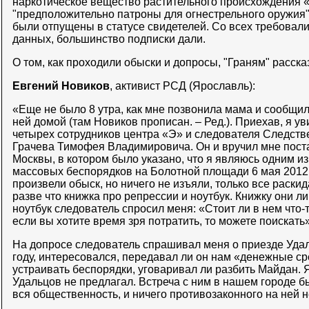
наркотическое вещество растительного происхождения «м
"предположительно патроны для огнестрельного оружия"
были отпущены в статусе свидетелей. Со всех требовал
данных, большинство подписки дали.
О том, как проходили обыски и допросы, "Граням" расска
Евгений Новиков
, активист РСД (Ярославль):
«Еще не было 8 утра, как мне позвонила мама и сообщил
ней домой (там Новиков прописан. – Ред.). Приехав, я ув
четырех сотрудников центра «Э» и следователя Следств
Грачева Тимофея Владимировича. Он и вручил мне пост
Москвы, в котором было указано, что я являюсь одним из
массовых беспорядков на Болотной площади 6 мая 2012 
произвели обыск, но ничего не изъяли, только все раски
разве что книжка про репрессии и ноутбук. Книжку они л
ноутбук следователь спросил меня: «Стоит ли в нем что-т
если вы хотите время зря потратить, то можете поискать»
На допросе следователь спрашивал меня о приезде Удал
году, интересовался, передавал ли он нам «денежные ср
устраивать беспорядки, уговаривал ли разбить Майдан. Я
Удальцов не предлагал. Встреча с ним в нашем городе б
вся общественность, и ничего противозаконного на ней н