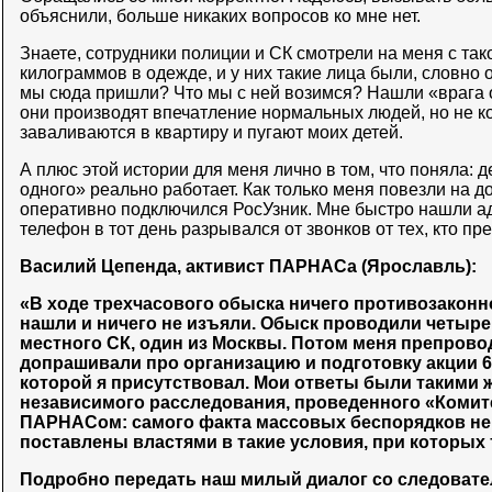
объяснили, больше никаких вопросов ко мне нет.
Знаете, сотрудники полиции и СК смотрели на меня с так
килограммов в одежде, и у них такие лица были, словно 
мы сюда пришли? Что мы с ней возимся? Нашли «врага о
они производят впечатление нормальных людей, но не ко
заваливаются в квартиру и пугают моих детей.
А плюс этой истории для меня лично в том, что поняла: д
одного» реально работает. Как только меня повезли на д
оперативно подключился РосУзник. Мне быстро нашли а
телефон в тот день разрывался от звонков от тех, кто п
Василий Цепенда
, активист ПАРНАСа (Ярославль):
«В ходе трехчасового обыска ничего противозаконно
нашли и ничего не изъяли. Обыск проводили четыре 
местного СК, один из Москвы. Потом меня препровод
допрашивали про организацию и подготовку акции 6 
которой я присутствовал. Мои ответы были такими ж
независимого расследования, проведенного «Комите
ПАРНАСом: самого факта массовых беспорядков не
поставлены властями в такие условия, при которых 
Подробно передать наш милый диалог со следователе