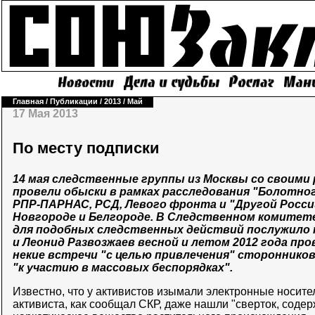
Главная
/
Публикации
/
2013
/
Май
17 Мая 2013
По месту подписки
14 мая следственные группы из Москвы со своими
провели обыски в рамках расследования "Болотно
РПР-ПАРНАС, РСД, Левого фронта и "Другой Росси
Новгороде и Белгороде. В Следственном комитете
для подобных следственных действий послужило 
и Леонид Развозжаев весной и летом 2012 года про
некие встречи "с целью привлечения" стороннико
"к участию в массовых беспорядках".
Известно, что у активистов изымали электронные носител
активиста, как сообщал СКР, даже нашли "сверток, сод