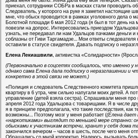
дома меня не было. Жена дала ему мой телефон. Сказал,
приехал, сотрудники СОБРа в масках стали проводить об
Следователь, у которого на руке я заметил настоящие ш
мне, что обыск проводится в рамках уголовного дела о 
Болотной площади 6 мая 2012 года (я был в тот день на
повезли на допрос. Интересовались приездом Удальцова
узнать, не передавал ли нам Удальцов пачками деньги и 
соблазны от Гиви Таргамадзе... Мои ответы следователя
оставили в статусе свидетеля. Давать подписку о неразг
Елена Лекиашвили
, активистка «Солидарности» (Яросл
(Первоначально в соцсетях сообщалось, что именно у н
однако сама Елена дала подписку о неразглашении и ч
конкретно в этой связи не может.)
«Полиция и следователь Следственного комитета пришли
квартиру в 6 утра, чем сильно напугали моих детей. А по
управление (детей взяла сестра). Спрашивали меня про 
апреля 2012 года Удальцова с товарищами. Я в числе дру
я в принципе предполагала, что такие последствия, как т
возможны... Поэтому мозг у меня работает (
(Елена дает 
«наркотиками» выглядит по меньшей мере странно: он
обысками к участникам встречи, хранит у себя дома т
закончился вечером – часов в шесть, после чего меня отп
Обращались со мной корректно. Надеюсь, вызывать больш