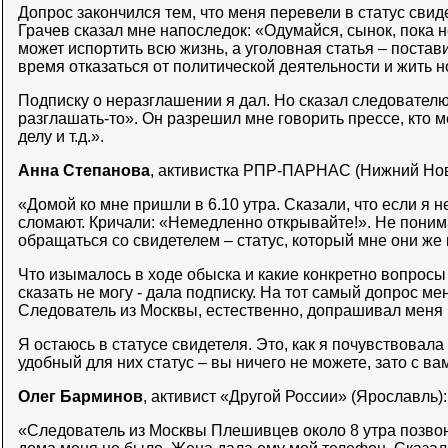
Допрос закончился тем, что меня перевели в статус свид
Грачев сказал мне напоследок: «Одумайся, сынок, пока 
может испортить всю жизнь, а уголовная статья – постави
время отказаться от политической деятельности и жить 
Подписку о неразглашении я дал. Но сказал следователю
разглашать-то». Он разрешил мне говорить прессе, кто 
делу и т.д.».
Анна Степанова
, активистка РПР-ПАРНАС (Нижний Нов
«Домой ко мне пришли в 6.10 утра. Сказали, что если я н
сломают. Кричали: «Немедленно открывайте!». Не поним
обращаться со свидетелем – статус, который мне они же 
Что изымалось в ходе обыска и какие конкретно вопросы
сказать не могу - дала подписку. На тот самый допрос ме
Следователь из Москвы, естественно, допрашивал меня 
Я остаюсь в статусе свидетеля. Это, как я почувствовала
удобный для них статус – вы ничего не можете, зато с ва
Олег Барминов
, активист «Другой России» (Ярославль):
«Следователь из Москвы Плешивцев около 8 утра позвони