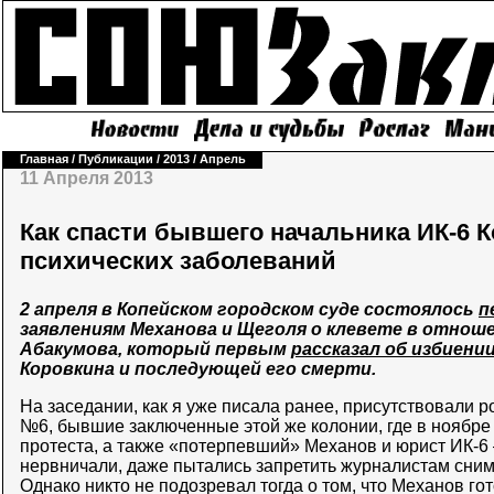
Главная
/
Публикации
/
2013
/
Апрель
11 Апреля 2013
Как спасти бывшего начальника ИК-6 К
психических заболеваний
2 апреля в Копейском городском суде состоялось
п
заявлениям Механова и Щеголя о клевете в отнош
Абакумова, который первым
рассказал об избиени
Коровкина и последующей его смерти.
На заседании, как я уже писала ранее, присутствовали 
№6, бывшие заключенные этой же колонии, где в ноябре
протеста, а также «потерпевший» Механов и юрист ИК-6
нервничали, даже пытались запретить журналистам сни
Однако никто не подозревал тогда о том, что Механов го