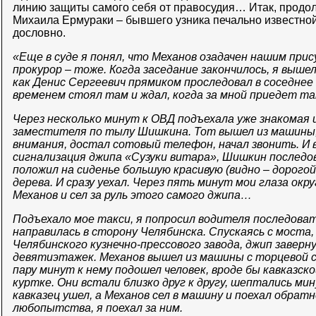
линию защиты самого себя от правосудия… Итак, продол
Михаила Ермураки – бывшего узника печально известной
дословно.
«Еще в суде я понял, что Механов озадачен нашим прису
прокурор – тоже. Когда заседание закончилось, я вышел 
как Денис Сергеевич прямиком проследовал в соседнее 
временем стоял там и ждал, когда за мной приедет та
Через несколько минут к ОВД подъехала уже знакомая 
заместителя по тылу Шишкина. Тот вышел из машины,
внимания, достал сотовый телефон, начал звонить. И
сигнализация джипа «Сузуки витара», Шишкин последов
положил на сиденье большую красивую (видно – дорого
дерева. И сразу уехал. Через пять минут мои глаза окр
Механов и сел за руль этого самого джипа…
Подъехало мое такси, я попросил водителя последова
направилась в сторону Челябинска. Спускаясь с моста, 
Челябинского кузнечно-прессового завода, джип заверн
девятиэтажек. Механов вышел из машины с торцевой с
пару минут к нему подошел человек, вроде бы кавказск
куртке. Они встали близко друг к другу, шептались м
кавказец ушел, а Механов сел в машину и поехал обрат
любопытства, я поехал за ним.