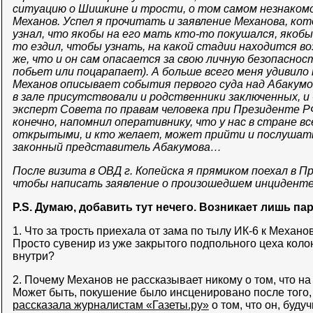
ситуацию о Шишкине и трости, о том самом незнакомо
Механов. Успел я прочитать и заявление Механова, кото
узнал, что якобы на его мать кто-то покушался, якоб
то ездил, чтобы узнать, на какой стадии находится во
же, что и он сам опасается за свою личную безопаснос
побьет или поцарапает). А больше всего меня удивило 
Механов описывает события первого суда над Абакумов
в зале присутствовали и родственники заключенных, и
эксперт Совета по правам человека при Президенте РФ
конечно, напомнил оперативнику, что у нас в стране в
открытыми, и кто желает, может прийти и послушать.
законный представитель Абакумова…
После визита в ОВД г. Копейска я прямиком поехал в 
чтобы написать заявление о произошедшем инциденте
P.S. Думаю, добавить тут нечего. Возникает лишь па
1. Что за трость приехала от зама по тылу ИК-6 к Механов
Просто сувенир из уже закрытого подпольного цеха кол
внутри?
2. Почему Механов не рассказывает никому о том, что на
Может быть, покушение было инсценировано после того,
рассказала журналистам «Газеты.ру»
о том, что он, буду