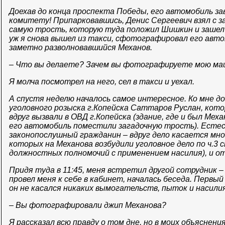
Доехав до конца проспекта Победы, его автомобиль з
комитету! Припарковавшись, Денис Сергеевич взял с з
самую трость, которую туда положил Шишкин и зашел в
уж я снова вышел из такси, сфотографировал его авт
заметно разволновавшийся Механов.
– Что вы делаете? Зачем вы фотографируете мою ма
Я молча посмотрел на него, сел в такси и уехал.
А спустя неделю началось самое интересное. Ко мне 
уголовного розыска г.Копейска Саттаров Руслан, кото
вдруг вызвали в ОВД г.Копейска (здание, где и был Меха
его автомобиль поместили загадочную трость). Естес
законопослушный гражданин – вдруг дело касается мно
которых на Механова возбудили уголовное дело по ч.3 
должностных полномочий с применением насилия), и о
Придя туда в 11:45, меня встретил другой сотрудник 
провел меня к себе в кабинет, началась беседа. Первый
он не касался никаких вымогательств, пыток и насилия
– Вы фотографировали джип Механова?
Я рассказал всю правду о том дне, но в моих объяснен