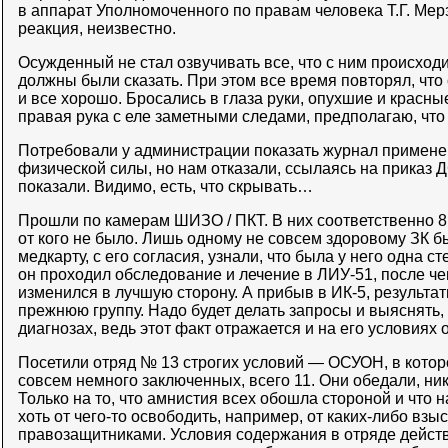
в аппарат Уполномоченного по правам человека Т.Г. Мер
реакция, неизвестно.
Осужденный не стал озвучивать все, что с ним происходи
должны были сказать. При этом все время повторял, что
и все хорошо. Бросались в глаза руки, опухшие и красн
правая рука с еле заметными следами, предполагаю, что 
Потребовали у администрации показать журнал примене
физической силы, но нам отказали, ссылаясь на приказ Д
показали. Видимо, есть, что скрывать…
Прошли по камерам ШИЗО / ПКТ. В них соответственно 8
от кого не было. Лишь одному не совсем здоровому ЗК б
медкарту, с его согласия, узнали, что была у него одна с
он проходил обследование и лечение в ЛИУ-51, после чег
изменился в лучшую сторону. А прибыв в ИК-5, результа
прежнюю группу. Надо будет делать запросы и выяснять,
диагнозах, ведь этот факт отражается и на его условиях
Посетили отряд № 13 строгих условий — ОСУОН, в кото
совсем немного заключенных, всего 11. Они обедали, ник
Только на то, что амнистия всех обошла стороной и что
хоть от чего-то освободить, например, от каких-либо взы
правозащитниками. Условия содержания в отряде действ