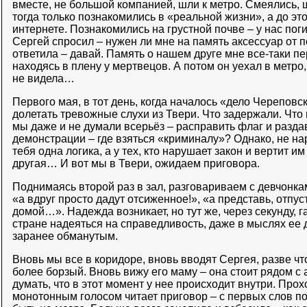
вместе, не большой компанией, шли к метро. Смеялись, 
тогда только познакомились в «реальной жизни», а до эт
интернете. Познакомились на грустной почве – у нас пог
Сергей спросил – нужен ли мне на память аксессуар от
ответила – давай. Память о нашем друге мне все-таки пе
находясь в плену у мертвецов. А потом он уехал в метро,
не видела…
Первого мая, в тот день, когда началось «дело Череповск
долетать тревожные слухи из Твери. Что задержали. Что
мы даже и не думали всерьёз – расправить флаг и разда
демонстрации – где взяться «криминалу»? Однако, не нар
тебя одна логика, а у тех, кто нарушает закон и вертит им
другая… И вот мы в Твери, ожидаем приговора.
Поднимаясь второй раз в зал, разговариваем с девчонка
«а вдруг просто дадут отсиженное!», «а представь, отпус
домой…». Надежда возникает, но тут же, через секунду, га
стране надеяться на справедливость, даже в мыслях ее 
заранее обманутым.
Вновь мы все в коридоре, вновь вводят Сергея, разве ч
более борзый. Вновь вижу его маму – она стоит рядом с
думать, что в этот момент у нее происходит внутри. Прох
монотонным голосом читает приговор – с первых слов по