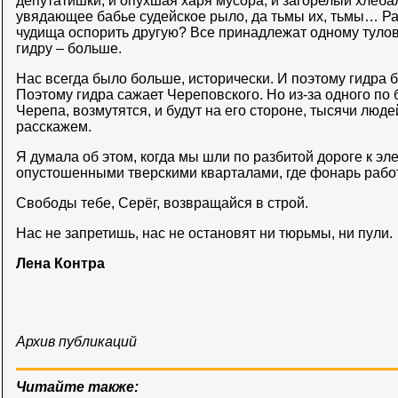
депутатишки, и опухшая харя мусора, и загорелый хлеба
увядающее бабье судейское рыло, да тьмы их, тьмы… Ра
чудища оспорить другую? Все принадлежат одному туловищ
гидру – больше.
Нас всегда было больше, исторически. И поэтому гидра б
Поэтому гидра сажает Череповского. Но из-за одного по
Черепа, возмутятся, и будут на его стороне, тысячи люд
расскажем.
Я думала об этом, когда мы шли по разбитой дороге к эл
опустошенными тверскими кварталами, где фонарь работ
Свободы тебе, Серёг, возвращайся в строй.
Нас не запретишь, нас не остановят ни тюрьмы, ни пули.
Лена Контра
Архив публикаций
Читайте также: