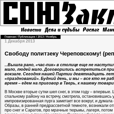
Главная
/
Публикации
/
2013
/
Ноябрь
1 Декабря 2013
Свободу политзеку Череповскому! (реп
...Вышла рано, «час-пик» в столице еще не наступи
мало, людей мало. Договорились встретиться прим
вокзале. Сегодня нашей Партии девятнадцать лет,
«празднований». Будний день, и мы – все кто не ра
время – едем на приговор в Тверь, к нашему товар
В Москве вторые сутки шел снег, в этом году – впервые.
спальному району на встречу, смотрела, остановившись у
импровизированная пурга заметает все вокруг, и думала – 
Образы, в ранней предрассветной темноте, возникали отк
про снег и Саратов, про мрачные тюрьмы, лагеря, пото