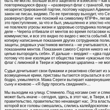
быть не могло. Больше всего зацепило и взбесило – как 
повторяющуюся фразу – «развернул флаг с гранатой, 
незарегистрированной партии, поэтому нарушил Админи
закон не писан, видимо. По ее приговору выходит, что Се
развернул флаг «не похожий на символику КПРФ», лега
это преступление, за что и был, умышленно и злостно «
не повлекло угрозы жизни и здоровью сотрудника полици
деле – Черепа отбивали от ментов во время потасовки н
коммунистки, и все это видно по видео с места событий. 
копирку написанные показания других сотрудников поли
защиты, рядовых участников митинга – не учитываются, 
показаниям ментов. Показания самого Сергея никого не в
целью выгородить себя». И дальше – вердикт – «два год
потому что вне изоляции от общества такие «ужасные по
флаг с лимонкой в Твери и эфемерная царапина – не мог
Судья дочитывает свои бумажки и реактивно сбегает из з
возмущенные крики, приставы пытаются огрызаться в от
бодро, ухмыляется. Мама Сереги вытирает навернувшиес
сыну и конвою – «Я буду просить свидание!»…
Мы выходим на улицу. Стемнело. Под ногами снег и сляко
может быть иначе – сегодня, здесь, в этот час, в Твери,
правительство, правительство ненавидит нас. Эта власть
которой все головы смешались, слились калейдоскопом 