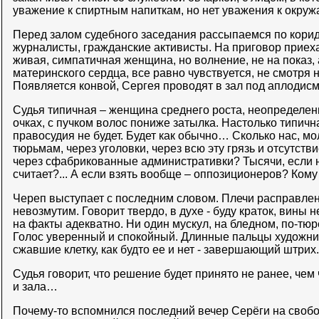
уважение к спиртным напиткам, но нет уважения к окру
Перед залом судебного заседания рассыпаемся по кори
журналисты, гражданские активисты. На приговор приех
живая, симпатичная женщина, но волнение, не на показ, а
материнского сердца, все равно чувствуется, не смотря н
Появляется конвой, Сергея проводят в зал под аплодис
Судья типичная – женщина среднего роста, неопределенн
очках, с пучком волос пониже затылка. Настолько типична
правосудия не будет. Будет как обычно… Сколько нас, м
тюрьмам, через уголовки, через всю эту грязь и отсутств
через сфабрикованные административки? Тысячи, если н
считает?... А если взять вообще – оппозиционеров? Кому 
Череп выступает с последним словом. Плечи расправлены
невозмутим. Говорит твердо, в духе - буду краток, вины н
на факты адекватно. Ни один мускул, на бледном, по-тюр
Голос уверенный и спокойный. Длинные пальцы художник
сжавшие клетку, как будто ее и нет - завершающий штрих.
Судья говорит, что решение будет принято не ранее, чем
и зала…
Почему-то вспомнился последний вечер Серёги на свобод