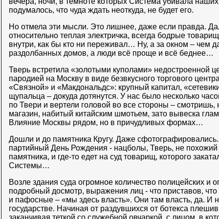
вечера, ночи, в темноте которых Система убивала наши
подумалось, что чуда ждать неоткуда, не будет его.
Но отмела эти мысли. Это лишнее, даже если правда. Да
относительно теплая электричка, всегда бодрые товарищ
внутри, как бы кто ни переживал… Ну, а за окном – чем 
раздолбанных домов, а люди всё проще и всё беднее…
Тверь встретила «золотыми куполами» недостроенной це
пародией на Москву в виде безвкусного торгового центра
«Связной» и «Макдональдс»: крупный капитал, «сетевики
щупальца – докуда дотянутся. У нас было несколько часо
по Твери и вертели головой во все стороны – смотришь,
магазин, набитый китайским шмотьем, зато вывеска глам
Влияние Москвы рядом, но в причудливых формах…
Дошли и до памятника Кругу. Даже сфотографировались.
партийный День Рождения - нацболы, Тверь, не похожий 
памятника, и где-то едет на суд товарищ, которого закат
Системы…
Возле здания суда огромное количество полицейских и оп
подробный досмотр, выражения лиц - что приставов, чт
и пафосные – «мы здесь власть». Они там власть, да. И н
государстве. Начиная от раздувшихся от ботекса плеши
заканчивая теткой со служебной овчаркой, с лицом, в ко