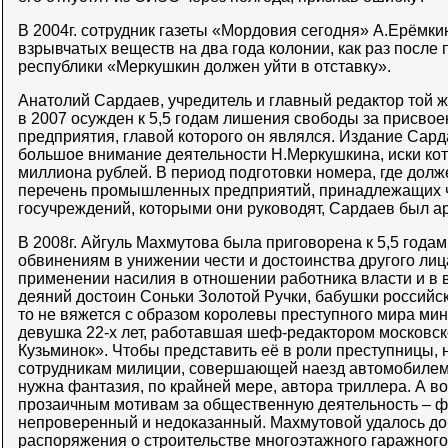
В 2004г. сотрудник газеты «Мордовия сегодня» А.Ерёмки
взрывчатых веществ на два года колонии, как раз после 
республики «Меркушкин должен уйти в отставку».
Анатолий Сардаев, учредитель и главный редактор той ж
в 2007 осужден к 5,5 годам лишения свободы за присвое
предприятия, главой которого он являлся. Издание Сар
большое внимание деятельности Н.Меркушкина, иски кото
миллиона рублей. В период подготовки номера, где дол
перечень промышленных предприятий, принадлежащих ч
госучреждений, которыми они руководят, Сардаев был а
В 2008г. Айгуль Махмутова была приговорена к 5,5 года
обвинениям в унижении чести и достоинства другого ли
применении насилия в отношении работника власти и в 
деяний достоин Соньки Золотой Ручки, бабушки российск
то не вяжется с образом королевы преступного мира ми
девушка 22-х лет, работавшая шеф-редактором московск
Кузьминок». Чтобы представить её в роли преступницы,
сотрудникам милиции, совершающей наезд автомобилем н
нужна фантазия, по крайней мере, автора триллера. А в
прозаичным мотивам за общественную деятельность – ф
непроверенный и недоказанный. Махмутовой удалось д
распоряжения о строительстве многоэтажного гаражного