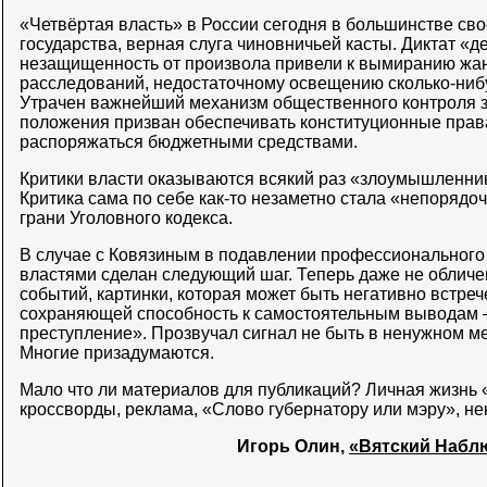
«Четвёртая власть» в России сегодня в большинстве сво
государства, верная слуга чиновничьей касты. Диктат «
незащищенность от произвола привели к вымиранию жа
расследований, недостаточному освещению сколько-ниб
Утрачен важнейший механизм общественного контроля за 
положения призван обеспечивать конституционные прав
распоряжаться бюджетными средствами.
Критики власти оказываются всякий раз «злоумышленни
Критика сама по себе как-то незаметно стала «непоряд
грани Уголовного кодекса.
В случае с Ковязиным в подавлении профессионального
властями сделан следующий шаг. Теперь даже не обличе
событий, картинки, которая может быть негативно встре
сохраняющей способность к самостоятельным выводам 
преступление». Прозвучал сигнал не быть в ненужном м
Многие призадумаются.
Мало что ли материалов для публикаций? Личная жизнь 
кроссворды, реклама, «Слово губернатору или мэру», н
Игорь Олин,
«Вятский Наблю