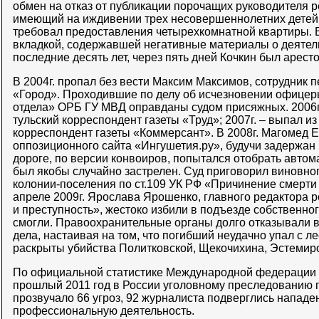
обмен на отказ от публикации порочащих руководителя р
имеющий на иждивении трех несовершеннолетних детей 
требовал предоставления четырехкомнатной квартиры. В
вкладкой, содержавшей негативные материалы о деятель
последние десять лет, через пять дней Кочкин был арест
В 2004г. пропал без вести Максим Максимов, сотрудник 
«Город». Проходившие по делу об исчезновении офицер
отдела» ОРБ ГУ МВД оправданы судом присяжных. 2006г.
тульский корреспондент газеты «Труд»; 2007г. – выпал и
корреспондент газеты «Коммерсант». В 2008г. Магомед 
оппозиционного сайта «Ингушетия.ру», будучи задержан 
дороге, по версии конвоиров, попытался отобрать автома
был якобы случайно застрелен. Суд приговорил виновно
колонии-поселения по ст.109 УК РФ «Причинение смерти
апреле 2009г. Ярослава Ярошенко, главного редактора р
и преступность», жестоко избили в подъезде собственног
смогли. Правоохранительные органы долго отказывали в
дела, настаивая на том, что погибший неудачно упал с ле
раскрыты убийства Политковской, Щекочихина, Эстемир
По официальной статистике Международной федерации 
прошлый 2011 год в России уголовному преследованию 
прозвучало 66 угроз, 92 журналиста подверглись нападе
профессиональную деятельность.