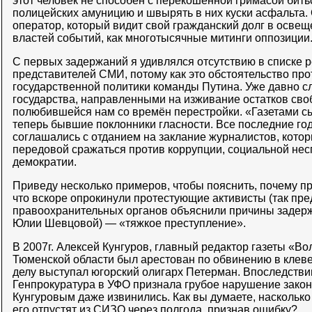
этот человек не способен с перекошенной гримасой бит
полицейских амуницию и швырять в них куски асфальта. 
оператор, который видит свой гражданский долг в освещ
властей событий, как многотысячные митинги оппозиции
С первых задержаний я удивлялся отсутствию в списке
представителей СМИ, потому как это обстоятельство про
государственной политики команды Путина. Уже давно с
государства, направленными на изживание остатков сво
полюбившейся нам со времён перестройки. «Газетами с
теперь бывшие поклонники гласности. Все последние го
соглашались с отданием на заклание журналистов, котор
передовой сражаться против коррупции, социальной не
демократии.
Приведу несколько примеров, чтобы пояснить, почему пр
что вскоре опрокинули протестующие активисты (так пре
правоохранительных органов объяснили причины задерж
Юлии Шевцовой) — «тяжкое преступление».
В 2007г. Алексей Кунгуров, главный редактор газеты «Во
Тюменской области был арестован по обвинению в клеве
делу выступал югорский олигарх Петерман. Впоследстви
Генпрокуратура в УФО признала грубое нарушение закон
Кунгуровым даже извинились. Как вы думаете, насколько 
его отпустят из СИЗО через полгода, признав ошибку?