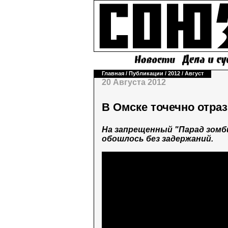
Главная
/
Публикации
/
2012
/
Август
20 Августа 2012
В Омске точечно отраз
На запрещенный "Парад зомби
обошлось без задержаний.