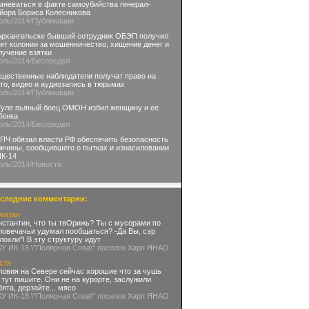
мневаться в факте самоубийства генерал-
йора Бориса Колесникова
юль
/2014
/Публикации
Архангельске бывший сотрудник ОБЭП получил
лет колонии за мошенничество, хищение денег и
лучение взятки
юль
/2014
/Беспредел
щественные наблюдатели получат право на
то, видео и аудиозапись в тюрьмах
юль
/2014
/Публикации
Туле пьяный боец ОМОН избил женщину и ее
бенка
юль
/2014
/Беспредел
ПЧ обязал власти РФ обеспечить безопасность
жчины, сообщившего о пытках и изнасиловании
ИК-14
юль
/2014
/Новости
следние комментарии:
мазан
нстантин, что ты твОрижь? Ты с мусорами по
ловечачьи удумал пообщаться? -Да Вы, сэр
глохли"! В эту структуру идут
КУ ИК-18 \"Полярная Сова\" поселок Харп ЯНАО
стя
ловия на Севере сейчас хорошие что за чушь
 тут пишите. Они не на курорте, заслужили
бята, дерзайте... мясо
КУ ИК-18 \"Полярная Сова\" поселок Харп ЯНАО