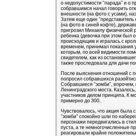
о недопустимости "парада" и о 
собравшимся начал говорить от
внешности (на фото с усами), н
Затем еще один "представитель
(на фото в синей кофте), держав
пригрозил Михаилу физической ра
ребенка (девочка при этом был 
происходящим и игралась с кроли
временем, принимал показания у
которым, по всей видимости пом
свидетелем, как из остановивш
также проследовала для дачи по
После выяснения отношений с п
попросил собравшихся разойтись
Собравшиеся "зомби", впрочем, 
Ленинградского моста. Казалось,
участников делом принципа. К 
примерно до 300.
Чувствовалось, что акция была 
"зомби" спокойно шли по набере
персонажи передвигались в сти
пуста, а те немногочисленные п
реагировали крайне положитель