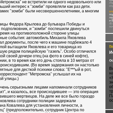
Метромска" не встретили ни одного недовольного или
/П
ьший интерес к "зомби" проявляли как раз дети.
от
 самих "зомби" были несовершеннолетними, а многим
вл
по
ге
и 
улицы Федора Крылова до бульвара Победы и
/В
по
л подполковник, и "зомби" поспешили двинуться
время на противоположной стороне улицы
ные события: автомобиль Михаила Яковлева
ал документы, после чего к машине подбежало 4
илой вытащили Яковлева и его товарища из
По
шую рядом полицейскую "газель". Особо отличился
И
й своей дочери отец (на фото в синей кофте),
и, в то время как его дочь стояла в 10 метрах от
Ос
происходившим. (Во время задержания он настолько
В
ятные для десткой психики слова: "Е***ый в рот,
н
то корреспондент "Метромска" услышал их на
«
й улицы.)
з
о
очень серьезными лицами напоминали сотрудников
т
т", и казалось, все происходившее — это операция
П
ивившего мертвецов. На деле же все было гораздо
о
Яковлева сотрудники полиции задержали
на Ковалева для установления личности, а
ц" (предположительно, сотрудник Центра по