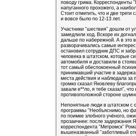
поводу грима. Корреспонденты "
напуганного прохожего, а наибол
Стоит отметить, что и две трети
и вовсе было по 12-13 лет.
Участники "шествия" дошли от 
замедлили ход. Вскоре их догна
дальше по набережной. А в это 
разворачивались самые интерес
остановил сотрудник ДПС и забр
человека в штатском, которые с
автомобиля и доставили в стояв
тот самый обеспокоенный психико
принимавший участие в задержани
места действия и наблюдала за 
громко сказал Яковлеву благопри
завали е**ло, я тебе сказал", ч
противоположной стороне шумно
Непонятные люди в штатском с 
программы "Необъяснимо, но фак
по поимке злобного учёного, ож
прозаичнее: после задержания 
корреспондента "Метромск" Рома
вышеназванный "заботливый оте