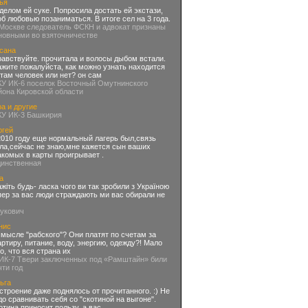
ья
делом ей суке. Попросила достать ей экстази,
об любовью позаниматься. В итоге сел на 3 года.
 Москве следователь ФСКН и адвокат признаны
новными во взяточничестве
сана
равствуйте. прочитала и волосы дыбом встали.
ажите пожалуйста, как можно узнать находится
 там человек или нет? он сам
КУ ИК-6 поселок Восточный Омутнинского
йона Кировской области
а и другие
КУ ИК-3 Башкирия
ргей
2010 году еще нормальный лагерь был,связь
ла,сейчас не знаю,мне кажется сын ваших
акомых в карты проигрывает .
динственная
а
ажіть будь- ласка чого ви так зробили з Україною
пер за вас люди страждають ми вас обирали не
нукович
нис
смысле "рабского"? Они платят по счетам за
артиру, питание, воду, энергию, одежду?! Мало
го, что вся страна их
 ИК-7 Твери заключенных под «Рамштайн» били
чти год
ьга
строение даже поднялось от прочитанного. :) Не
до сравнивать себя со "скотиной на выгоне".
отина приносит пользу, а вас