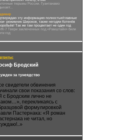
ыточные тюрьмы России. Гуантанамо
дыхает...
адимир
дтверждаю эту информацию полностью!главные
рои- режимник Широков, также негодяи Котенёв
Воробьёв! Так же там процветает не один год
 ИК-7 Твери заключенных под «Рамштайн» били
чти год
ртреты:
осиф Бродский
ужден за тунеядство
се свидетели обвинения
ачинали свои показания со слов:
Я с Бродским лично не
наком…», перекликаясь с
бразцовой формулировкой
равли Пастернака: «Я роман
астернака не читал, но
суждаю!..»