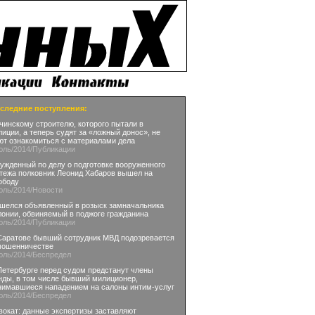
следние поступления:
чинскому строителю, которого пытали в
лиции, а теперь судят за «ложный донос», не
ют ознакомиться с материалами дела
юль
/2014
/Публикации
ужденный по делу о подготовке вооруженного
тежа полковник Леонид Хабаров вышел на
ободу
юль
/2014
/Новости
шелся объявленный в розыск замначальника
лонии, обвиняемый в поджоге гражданина
юль
/2014
/Публикации
Саратове бывший сотрудник МВД подозревается
мошенничестве
юль
/2014
/Беспредел
Петербурге перед судом предстанут члены
нды, в том числе бывший милиционер,
нимавшиеся нападением на салоны интим-услуг
юль
/2014
/Беспредел
вокат: данные экспертизы заставляют