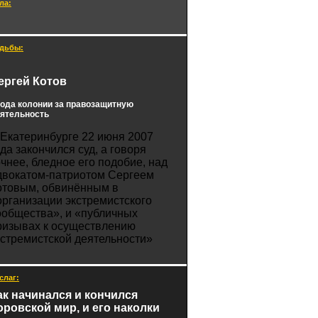
ла:
дьбы:
ергей Котов
года колонии за правозащитную
ятельность
 Екатеринбурге 22 июня 2007
ода закончился суд, а говоря
очнее, бледное его подобие, над
двокатом-патриотом Сергеем
отовым, обвинённым в
организации экстремистского
ообщества», и «публичных
ризывах к осуществлению
кстремистской деятельности»
слаг:
ак начинался и кончился
оровской мир, и его наколки