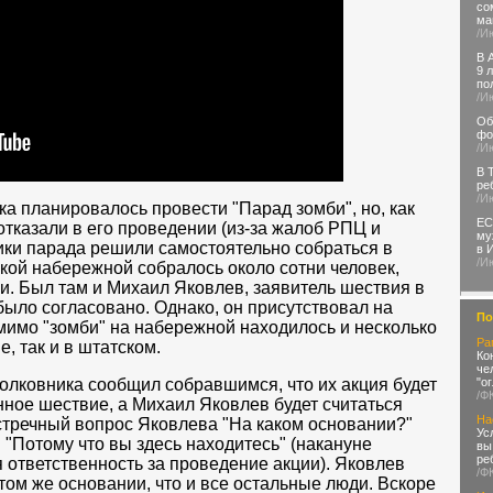
со
ма
/И
В 
9 
по
/И
Об
фо
/И
В 
ре
/И
ка планировалось провести "Парад зомби", но, как
ЕС
отказали в его проведении (из-за жалоб РПЦ и
му
ики парада решили самостоятельно собраться в
в 
/И
ской набережной собралось около сотни человек,
и. Был там и Михаил Яковлев, заявитель шествия в
 было согласовано. Однако, он присутствовал на
По
мимо "зомби" на набережной находилось и несколько
Ра
, так и в штатском.
Ко
че
полковника сообщил собравшимся, что их акция будет
"о
/Ф
ное шествие, а Михаил Яковлев будет считаться
На
стречный вопрос Яковлева "На каком основании?"
Ус
"Потому что вы здесь находитесь" (накануне
вы
ре
 ответственность за проведение акции). Яковлев
/Ф
 том же основании, что и все остальные люди. Вскоре