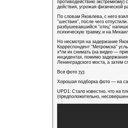
противодействию экстремизму) с
действия, угрожая физической р
По словам Яковлева, с него взя
"шествия", после чего отпустили
разбушевавшийся "отец" напишет
психическую травму, и на Михаи
Но несмотря на задержание Яко
Корреспондент "Метромска" услы
х*ли их снимать (на видео — прим
инцидентах, помимо задержания 
Ленинградского моста, а затем 
Все фото
тут
.
Хорошая подборка фото — на с
UPD1: Стало известно, что на п
(предположительно, несовершен