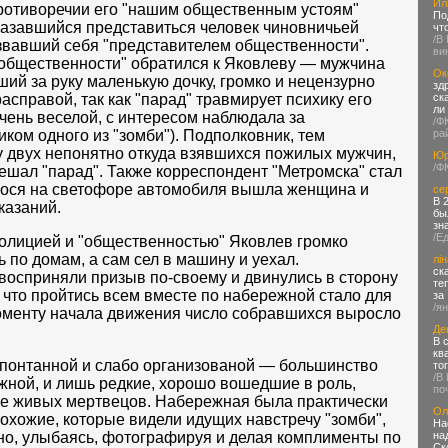
Ил
противоречии его "нашим общественным устоям"
По
казавшийся представиться человек чиновничьей
чт
/В
азвавший себя "представителем общественности".
ви
 общественности" обратился к Яковлеву — мужчина
Ок
ший за руку маленькую дочку, громко и нецензурно
зд
справой, так как "парад" травмирует психику его
ск
ли
очень веселой, с интересом наблюдала за
/Ф
ком одного из "зомби"). Подполковник, тем
ра
 двух непонятно откуда взявшихся пожилых мужчин,
Юр
/Ф
ешал "парад". Также корреспондент "Метромска" стал
егося на светофоре автомобиля вышла женщина и
се
В 
казаний.
бы
зн
/Е
олицией и "общественностью" Яковлев громко
 по домам, а сам сел в машину и уехал.
лін
ск
восприняли призыв по-своему и двинулись в сторону
те
 что пройтись всем вместе по набережной стало для
за
/я
моменту начала движения число собравшихся выросло
Де
В 
кв
спонтанной и слабо организованой — большинство
то
/В
жной, и лишь редкие, хорошо вошедшие в роль,
по
ле живых мертвецов. Набережная была практически
Ол
рохожие, которые видели идущих навстречу "зомби",
На
но, улыбаясь, фотографируя и делая комплименты по
на
Ск