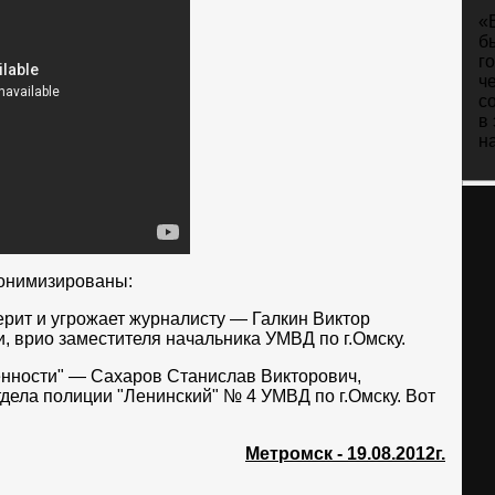
«
б
г
ч
с
в
н
нонимизированы:
ерит и угрожает журналисту — Галкин Виктор
, врио заместителя начальника УМВД по г.Омску.
нности" — Сахаров Станислав Викторович,
тдела полиции "Ленинский" № 4 УМВД по г.Омску. Вот
Метромск - 19.08.2012г.