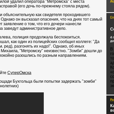
илой удалил оператора "Метромска" с места
Де
асправой (его дочь по-прежнему стояла рядом).
ли объяснительную как свидетеля проходившего
Су
. Однако он высказал опасения, что на днях тот самый
 заявление о том, что его дочери нанесли
ла заведут административное дело.
С
влева, полиция продолжала беспокоиться.
4 
де
шал, как один из полицейских сообщил коллеге: "Да
. ред), разгонять их надо!". Однако, об иных
В
Михаила, "Метромску" неизвестно. "Зомби" дошли до
г
спокойно разошлись по разным направлениям.
т
а
К
«
айте
СуперОмска
с
п
лощади Бухгольца были попытки задержать "зомби"
э
нолетних)
Ро
К
в