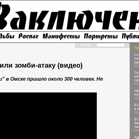
Поиск:
По
Со
по
да
или зомби-атаку (видео)
/И
Ос
мя
" в Омске пришло около 300 человек. Не
св
/И
На
ко
/И
В 
в 
/И
В 
ба
за
/И
Ад