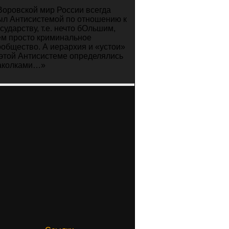
Воровской мир России всегда
ыл Антисистемой по отношению к
осударству, т.е. нечто бОльшим,
ем просто криминальное
ообщество. А иерархия и «устои»
 этой Антисистеме определялись
аколками…»