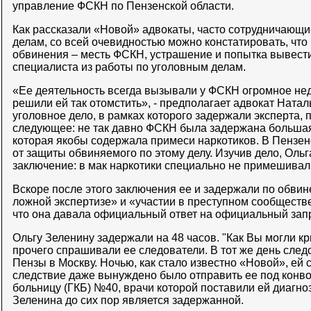
управление ФСКН по Пензенской области.
Как рассказали «Новой» адвокаты, часто сотрудничающи
делам, со всей очевидностью можно констатировать, что
обвинения – месть ФСКН, устрашение и попытка вывест
специалиста из работы по уголовным делам.
«Ее деятельность всегда вызывали у ФСКН огромное нед
решили ей так отомстить», - предполагает адвокат Натал
уголовное дело, в рамках которого задержали эксперта, 
следующее: не так давно ФСКН была задержана большая
которая якобы содержала примеси наркотиков. В Пензе
от защиты обвиняемого по этому делу. Изучив дело, Оль
заключение: в мак наркотики специально не примешивал
Вскоре после этого заключения ее и задержали по обви
ложной экспертизе» и «участии в преступном сообществе
что она давала официальный ответ на официальный зап
Ольгу Зеленину задержали на 48 часов. "Как Вы могли к
прочего спрашивали ее следователи. В тот же день след
Пензы в Москву. Ночью, как стало известно «Новой», ей 
следствие даже вынуждено было отправить ее под конв
больницу (ГКБ) №40, врачи которой поставили ей диагно
Зеленина до сих пор является задержанной.