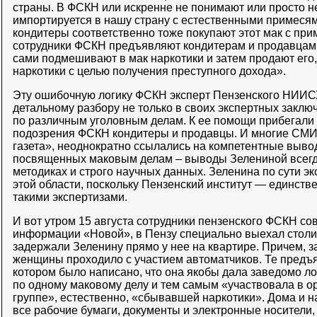
страны. В ФСКН или искренне не понимают или просто не
импортируется в нашу страну с естественными примесями 
кондитеры соответственно тоже покупают этот мак с пр
сотрудники ФСКН предъявляют кондитерам и продавцам п
сами подмешивают в мак наркотики и затем продают его
наркотики с целью получения преступного дохода».
Эту ошибочную логику ФСКН эксперт Пензенского НИИС
детальному разбору не только в своих экспертных заключ
по различным уголовным делам. К ее помощи прибегали
подозрения ФСКН кондитеры и продавцы. И многие СМИ,
газета», неоднократно ссылались на компетентные выво
посвященных маковым делам – выводы Зелениной всег
методиках и строго научных данных. Зеленина по сути э
этой области, поскольку Пензенский институт — единств
такими экспертизами.
И вот утром 15 августа сотрудники пензенского ФСКН со
информации «Новой», в Пензу специально выехал столи
задержали Зеленину прямо у нее на квартире. Причем,
женщины проходило с участием автоматчиков. Те предъя
котором было написано, что она якобы дала заведомо л
по одному маковому делу и тем самым «участвовала в о
группе», естественно, «сбывавшей наркотики». Дома и н
все рабочие бумаги, документы и электронные носители, 