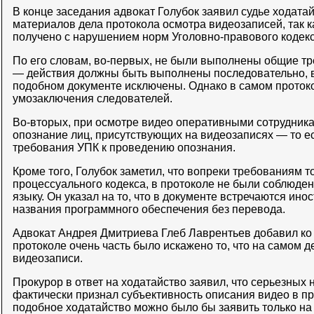
В конце заседания адвокат Голубок заявил судье ходата
материалов дела протокола осмотра видеозаписей, так к
получено с нарушением норм Уголовно-правового кодекс
По его словам, во-первых, не были выполнены общие т
— действия должны быть выполнены последовательно,
подобном документе исключены. Однако в самом протоко
умозаключения следователей.
Во-вторых, при осмотре видео оперативными сотрудник
опознание лиц, присутствующих на видеозаписях — то е
требования УПК к проведению опознания.
Кроме того, Голубок заметил, что вопреки требованиям т
процессуального кодекса, в протоколе не были соблюде
языку. Он указал на то, что в документе встречаются ин
названия программного обеспечения без перевода.
Адвокат Андрея Дмитриева Глеб Лаврентьев добавил ко в
протоколе очень часть было искажено то, что на самом д
видеозаписи.
Прокурор в ответ на ходатайство заявил, что серьезных
фактически признал субъективность описания видео в про
подобное ходатайство можно было бы заявить только на