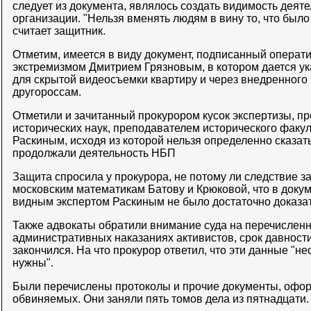
следует из документа, являлось создать видимость деят
организации. "Нельзя вменять людям в вину то, что было
считает защитник.
Отметим, имеется в виду документ, подписанный операт
экстремизмом Дмитрием Грязновым, в котором дается у
для скрытой видеосъемки квартиру и через внедренного
другороссам.
Отметили и зачитанный прокурором кусок экспертизы, п
исторических наук, преподавателем исторического фак
Раскиным, исходя из которой нельзя определенно сказать
продолжали деятельность НБП
Защита спросила у прокурора, не потому ли следствие з
московским математикам Батову и Крюковой, что в доку
видным экспертом Раскиным не было достаточно доказат
Также адвокаты обратили внимание суда на перечислен
административных наказаниях активистов, срок давност
закончился. На что прокурор ответил, что эти данные "н
нужны".
Были перечислены протоколы и прочие документы, офо
обвиняемых. Они заняли пять томов дела из пятнадцати.