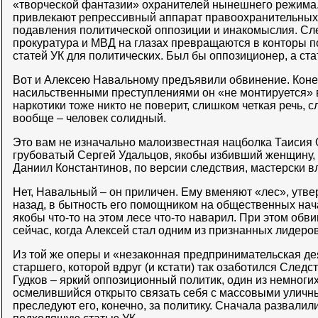
«творческой фантазии» охранителей нынешнего режима
привлекают репрессивный аппарат правоохранительных 
подавления политической оппозиции и инакомыслия. Сл
прокуратура и МВД на глазах превращаются в конторы 
статей УК для политических. Был бы оппозиционер, а ста
Вот и Алексею Навальному предъявили обвинение. Коне
насильственными преступлениями он «не монтируется» в 
наркотики тоже никто не поверит, слишком четкая речь, с
вообще – человек солидный.
Это вам не изначально малоизвестная нацболка Таисия
грубоватый Сергей Удальцов, якобы избивший женщину, 
Даниил Константинов, по версии следствия, мастерски 
Нет, Навальный – он приличен. Ему вменяют «лес», утвер
назад, в бытность его помощником на общественных нач
якобы что-то на этом лесе что-то наварил. При этом обв
сейчас, когда Алексей стал одним из признанных лидеро
Из той же оперы и «незаконная предпринимательская дея
старшего, которой вдруг (и кстати) так озаботился След
Гудков – яркий оппозиционный политик, один из немноги
осмелившийся открыто связать себя с массовыми уличн
преследуют его, конечно, за политику. Сначала развалил