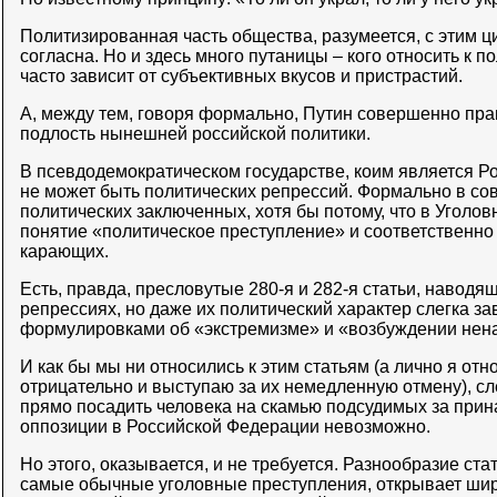
Политизированная часть общества, разумеется, с этим 
согласна. Но и здесь много путаницы – кого относить к по
часто зависит от субъективных вкусов и пристрастий.
А, между тем, говоря формально, Путин совершенно прав
подлость нынешней российской политики.
В псевдодемократическом государстве, коим является Ро
не может быть политических репрессий. Формально в со
политических заключенных, хотя бы потому, что в Уголов
понятие «политическое преступление» и соответственно 
карающих.
Есть, правда, пресловутые 280-я и 282-я статьи, наводя
репрессиях, но даже их политический характер слегка 
формулировками об «экстремизме» и «возбуждении нена
И как бы мы ни относились к этим статьям (а лично я отн
отрицательно и выступаю за их немедленную отмену), сле
прямо посадить человека на скамью подсудимых за прин
оппозиции в Российской Федерации невозможно.
Но этого, оказывается, и не требуется. Разнообразие ст
самые обычные уголовные преступления, открывает шир