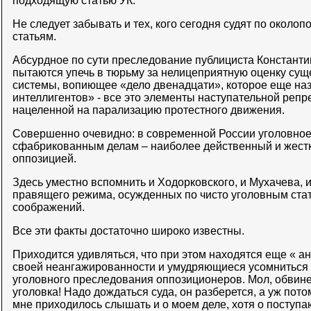
подходящую статью УК.
Не следует забывать и тех, кого сегодня судят по околоп
статьям.
Абсурдное по сути преследование публициста Константи
пытаются упечь в тюрьму за нелицеприятную оценку су
системы, вопиющее «дело двенадцати», которое еще на
интеллигентов» - все это элементы наступательной репр
нацеленной на парализацию протестного движения.
Совершенно очевидно: в современной России уголовное
сфабрикованным делам – наиболее действенный и жестк
оппозицией.
Здесь уместно вспомнить и Ходорковского, и Мухачева, 
правящего режима, осужденных по чисто уголовным стат
соображений.
Все эти факты достаточно широко известны.
Приходится удивляться, что при этом находятся еще « а
своей неангажированности и умудряющиеся усомниться 
уголовного преследования оппозиционеров. Мол, обвинен
уголовка! Надо дождаться суда, он разберется, а уж пот
мне приходилось слышать и о моем деле, хотя о поступа