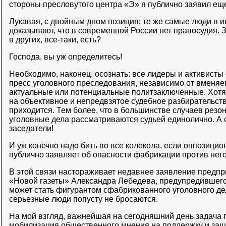
стороны пресловутого центра «Э» я публично заявил еще
Лукавая, с двойным дном позиция: те же самые люди в ин
доказывают, что в современной России нет правосудия. Зн
в других, все-таки, есть?
Господа, вы уж определитесь!
Необходимо, наконец, осознать: все лидеры и активисты
пресс уголовного преследования, независимо от вменяем
актуальные или потенциальные политзаключенные. Хотя 
на объективное и непредвзятое судебное разбирательств
приходится. Тем более, что в большинстве случаев резо
уголовные дела рассматриваются судьей единолично. А с
заседатели!
И уж конечно надо бить во все колокола, если оппозицио
публично заявляет об опасности фабрикации против него
В этой связи настораживает недавнее заявление предп
«Новой газеты» Александра Лебедева, предупредившего 
может стать фигурантом сфабрикованного уголовного де
серьезные люди попусту не бросаются.
На мой взгляд, важнейшая на сегодняшний день задача 
мобилизация общественного мнения на поддержку и защ