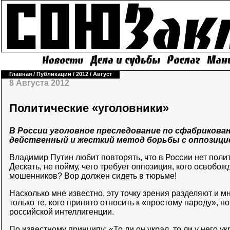
Главная
/
Публикации
/
2012
/
Август
8 Августа 2012
Политические «уголовники»
В России уголовное преследование по сфабрикова
действенный и жесткий метод борьбы с оппозици
Владимир Путин любит повторять, что в России нет поли
Дескать, не пойму, чего требует оппозиция, кого освобож
мошенников? Вор должен сидеть в тюрьме!
Насколько мне известно, эту точку зрения разделяют и м
только те, кого принято относить к «простому народу», н
российской интеллигенции.
По известному принципу: «То ли он украл, то ли у него у