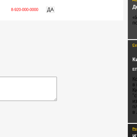
Д
ДА
«
п
Су
К
ЕП
К
в
К
"
и
п
в
Ро
И