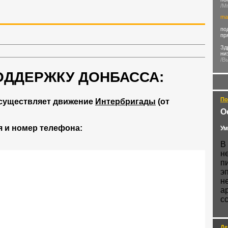
/M
ma
по
пр
Зд
ни
/В
ОДДЕРЖКУ ДОНБАССА:
По
существляет движение
Интербригады
(от
О
 и номер телефона:
Ум
В
н
п
э
н
а
с
Де