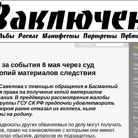
Поиск:
По
Вы
/А
за события 6 мая через суд
Ги
вы
копий материалов следствия
/А
«Н
о 
 Савелова с помощью обращения в Басманный
/А
я права на получение копий материалов
Су
ания. В преддверии рассмотрения жалобы
/А
группы ГСУ СК РФ предпочли удовлетворить
В 
от
ором ранее отказал их коллега, ныне
/А
ы на родину.
В 
/А
адвокаты других обвиняемых по делу могут получать
Су
в, право на ознакомление с которыми они имеют.
за
колах обысков, допросов их подзащитных,
/А