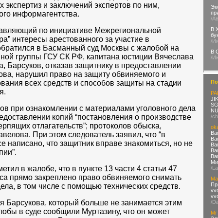
 экспертиз и заключений экспертов по ним,
Эк
ого информагентства.
пр
/А
тавляющий по инициативе Межрегиональной
В 
бу
а” интересы арестованного за участие в
/И
обратился в Басманный суд Москвы с жалобой на
В 
нной группы ГСУ СК РФ, капитана юстиции Вячеслава
/И
, Барсуков, отказав защитнику в предоставлении
ова, нарушил право на защиту обвиняемого и
вания всех средств и способов защиты на стадии
По
я.
PA
JI
SG
ков при ознакомлении с материалами уголовного дела
NU
редоставлении копий “постановления о производстве
/ch
ерпящих отлагательств”; протоколов обыска,
ok
Ва
велова. При этом следователь заявил, что “в
Ва
е написано, что защитник вправе знакомиться, но не
Ва
Ва
пии”.
Ва
Ми
тил в жалобе, что в пункте 13 части 4 статьи 47
/L
кса прямо закреплено право обвиняемого снимать
Ma
Пр
ела, в том числе с помощью технических средств.
vv
vv
ля Барсукова, который больше не занимается этим
/D
обы в суде сообщили Муртазину, что он может
Mr