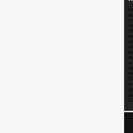
Ц
а
у
«
Н
и
с
о
и
л
и
ч
б
П
о
д
д
С