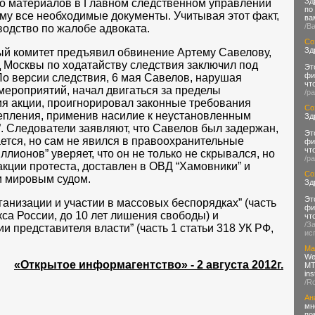
Зд
го материалов в Главном следственном управлении
по
ему все необходимые документы. Учитывая этот факт,
ва
/В
одство по жалобе адвоката.
Со
Зд
й комитет предъявил обвинение Артему Савелову,
 Москвы по ходатайству следствия заключил под
Эт
фи
 По версии следствия, 6 мая Савелов, нарушая
чт
ероприятий, начал двигаться за пределы
/p
ия акции, проигнорировал законные требования
Со
цепления, применив насилие к неустановленным
Зд
”. Следователи заявляют, что Савелов был задержан,
Эт
ается, но сам не явился в правоохранительные
фи
чт
лионов” уверяет, что он не только не скрывался, но
/p
кции протеста, доставлен в ОВД “Хамовники” и
Со
и мировым судом.
Зд
Эт
ганизации и участии в массовых беспорядках” (часть
фи
екса России, до 10 лет лишения свободы) и
чт
/З
 представителя власти” (часть 1 статьи 318 УК РФ,
ис
Ma
We
«Открытое информагентство» - 2 августа 2012г.
MTN
in
/R
Ан
мн
по