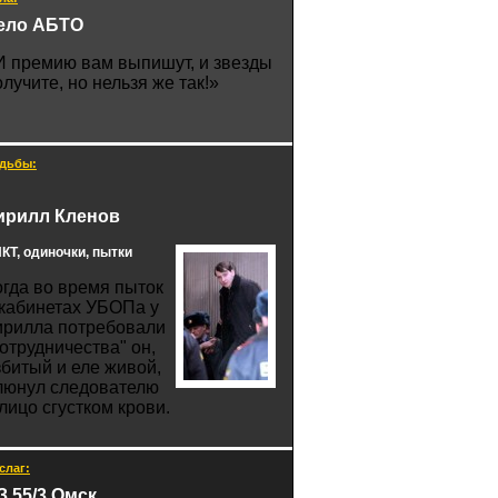
ело АБТО
И премию вам выпишут, и звезды
олучите, но нельзя же так!»
дьбы:
ирилл Кленов
КТ, одиночки, пытки
огда во время пыток
 кабинетах УБОПа у
ирилла потребовали
сотрудничества" он,
збитый и еле живой,
люнул следователю
 лицо сгустком крови.
слаг:
З 55/3 Омск