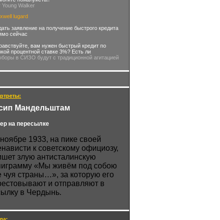
r Young Walker
xwell lugard
дать заявление на получение быстрого кредита
ямо сейчас
равствуйте, вам нужен быстрый кредит по
зкой процентной ставке 3%? Есть ли
ыборы в СИЗО будут с традиционной агитацией
ртреты:
сип Мандельштам
ер на пересылке
 ноябре 1933, на пике своей
енависти к советскому официозу,
ишет злую антисталинскую
пиграмму «Мы живём под собою
е чуя страны…», за которую его
рестовывают и отправляют в
сылку в Чердынь.
ла: