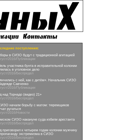
следние поступления:
боры в СИЗО будут с традиционной агитацией
вгуст
/2016
/Публикации
бель участника бунта в исправительной колонии
лилась в уголовное дело
вгуст
/2016
/Беспредел
янчились с ней, как с дитём». Начальник СИЗО
Надежде Савченко
вгуст
/2016
/Публикации
д над Торнадо (видео) 21+
вгуст
/2016
/Беспредел
СИЗО начали борьбу с матом: тюремщиков
учат ругаться
вгуст
/2016
/Новости
омском СИЗО накануне суда избили арестанта
вгуст
/2016
/Беспредел
д приговорил к четырем годам колонии мужчину
 пропаганду экстремизма в СИЗО
вгуст
/2016
/Беспредел