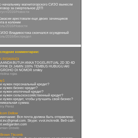
с-начальнику магнитогорского СИЗО вынесли
иговор за смертельное ДТП
вгуст
/2016
/Новости
Хакасии арестовали еще двоих зачинщиков
нта в колонии
юль
/2016
/Новости
СИЗО Владивостока скончался осужденный
юль
/2016
/Беспредел
следние комментарии:
K RISWANDI
KA ANDA BUTUH ANKA TOGEL/RITUAL 2D 3D 4D
P/HK DI JAMIN 100% TEMBUS HUBUGU AKI
GROHO DI NOMOR smiley
ristina rojas
ay1
м нужен персональный кредит?
м нужен бизнес-кредит?
м нужен ипотечный кредит?
м нужен сельскохозяйственный кредит?
м нужен кредит, чтобы улучшить свой бизнес?
нимальная сумма:
arry Perez
lcom Dellow
имечание: Вся почта должна быть отправлена:
ot.inc@gmail.com
. Skype: vvot.inckredit. Веб-сайт:
ot.webgarden.com
amian Drewlo
 Brown Titcomb