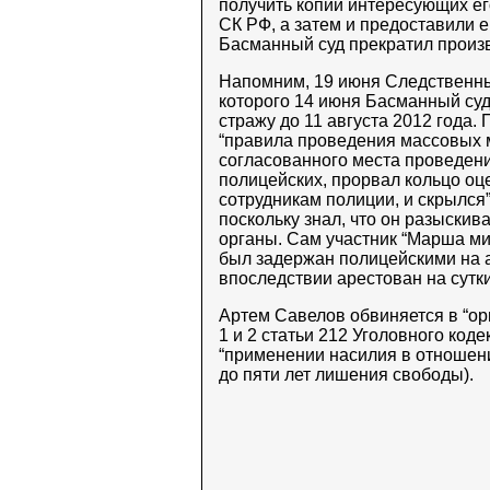
получить копии интересующих е
СК РФ, а затем и предоставили 
Басманный суд прекратил произв
Напомним, 19 июня Следственны
которого 14 июня Басманный суд
стражу до 11 августа 2012 года.
“правила проведения массовых м
согласованного места проведен
полицейских, прорвал кольцо о
сотрудникам полиции, и скрылся
поскольку знал, что он разыскив
органы. Сам участник “Марша мил
был задержан полицейскими на а
впоследствии арестован на сутк
Артем Савелов обвиняется в “ор
1 и 2 статьи 212 Уголовного код
“применении насилия в отношении
до пяти лет лишения свободы).