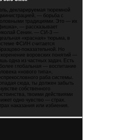
ель, декларируемая тюремной
дминистрацией, — борьба с
головными традициями. Это — их
фишка», — рассказывает
иколай Сенин. — СИ-3 —
деальная «красная» тюрьма, в
истеме ФСИН считается
бразцово-показательной. Но
скоренение воровских понятий —
ишь одна из частных задач. Есть
 более глобальная — воспитание
еловека «нового типа»,
еспрекословного раба системы.
опадая сюда, ты должен забыть
 чувстве собственного
остоинства, твоими действиями
вижет одно чувство — страх.
трах наказания или избиения.