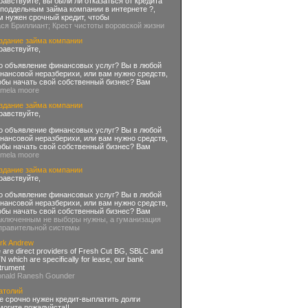
равствуйте, вы были ли отказаться от кредита
 поддельным займа компании в интернете ?,
м нужен срочный кредит, чтобы
ася Бриллиант; Крест чистоты воровской жизни
здание займа компании
равствуйте,
о объявление финансовых услуг? Вы в любой
нансовой неразберихи, или вам нужно средств,
обы начать свой собственный бизнес? Вам
amela moore
здание займа компании
равствуйте,
о объявление финансовых услуг? Вы в любой
нансовой неразберихи, или вам нужно средств,
обы начать свой собственный бизнес? Вам
amela moore
здание займа компании
равствуйте,
о объявление финансовых услуг? Вы в любой
нансовой неразберихи, или вам нужно средств,
обы начать свой собственный бизнес? Вам
аключенным не выборы нужны, а гуманизация
правительной системы
rk Andrew
 are direct providers of Fresh Cut BG, SBLC and
 which are specifically for lease, our bank
strument
onald Ranesh Gounder
атолий
е срочно нужен кредит-выплатить долги
могите пожалуйста!!