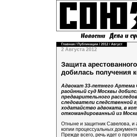
Главная
/
Публикации
/
2012
/
Август
2 Августа 2012
Защита арестованного 
добилась получения 
Адвокат 33-летнего Артема
раойнный суд Москвы добилс
предварительного расследов
следователи следственной 
ходатайство адвоката, в кот
откомандированный из Москв
Отныне и защитник Савелова, и 
копии процессуальных документо
Прежде всего, речь идет о прото