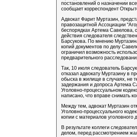
постановлений о назначении всех
сообщает корреспондент Открыт
Адвокат Фарит Муртазин, предс
правозащитной Ассоциации “Агор
беспорядках Артема Савелова, 
действия следователя следстве
Барсукова. По мнению Муртазина
копий документов по делу Савел
ограничил возможность использо
предварительного расследовани
Так, 10 июля следователь Барсу
отказал адвокату Муртазину в п
обыска в жилище в случаях, не т
задержания и допроса Артема Са
Уголовно-процессуальном кодекс
написано, что вправе снимать ко
Между тем, адвокат Муртазин отме
Уголовно-процессуального коде
копии с материалов уголовного д
В результате коллеги следовате
делом, перед рассмотрением жал