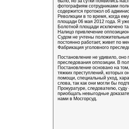
было, но за сутки появились на
фотографиям сотрудниками полиц
содержится протокол об админи
Революции в то время, когда ем
площади 06 мая 2012 года. Я уже
Болотной площади исключено так
Налицо привлечение оппозиционе
Судом не учтены положительные 
постоянно работает, живет по ме
Фабрикация уголовного преслед
Постановление не удивило, оно 
преследования оппозиции. В пол
Постановление основано на том
тяжких преступлений, которых о
помощи, специальный уход, хара
слова, так как они могли бы под
Прокуратуре, следователю, суду
приобщать невыгодные доказате
нами в Мосгорсуд.