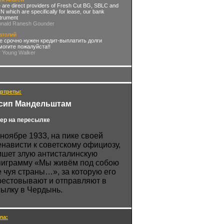
 are direct providers of Fresh Cut BG, SBLC and
 which are specifically for lease, our bank
strument
onald Ranesh Gounder
атолий
е срочно нужен кредит-выплатить долги
могите пожалуйста!!
r Young Walker
ртреты:
сип Мандельштам
ер на пересылке
 ноябре 1933, на пике своей
енависти к советскому официозу,
ишет злую антисталинскую
пиграмму «Мы живём под собою
е чуя страны…», за которую его
рестовывают и отправляют в
сылку в Чердынь.
ла: