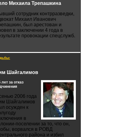
ело Михаила Трепашкина
ывший сотрудник контрразведки,
двокат Михаил Иванович
репашкин, был арестован и
ровел в заключении 4 года в
езультате провокации спецслужб.
дьбы:
им Шайгалимов
5 лет за отказ
дчинения
сенью 2006 года
им Шайгалимов
ыл осужден к
олугоду
аключения в
олонии-поселении за то, что он,
кобы, ворвался в РОВД
ентрального района и избил