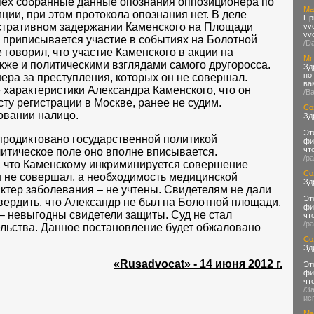
спех собранные данные опознания оппозиционера по
Ma
ии, при этом протокола опознания нет. В деле
Пр
стративном задержании Каменского на Площади
vv
vv
у приписывается участие в событиях на Болотной
/D
 говорил, что участие Каменского в акции на
Mr
же и политическими взглядами самого другоросса.
Зд
по
ра за преступления, которых он не совершал.
ва
характеристики Александра Каменского, что он
/В
сту регистрации в Москве, ранее не судим.
Со
овании налицо.
Зд
Эт
продиктовано государственной политикой
фи
чт
итическое поле оно вполне вписывается.
/p
, что Каменскому инкриминируется совершение
Со
н не совершал, а необходимость медицинской
Зд
ктер заболевания – не учтены. Свидетелям не дали
Эт
твердить, что Александр не был на Болотной площади.
фи
 – невыгодны свидетели защиты. Суд не стал
чт
/p
льства. Данное постановление будет обжаловано
Со
Зд
«Rusadvocat» - 14 июня 2012 г.
Эт
фи
чт
/З
ис
Ma