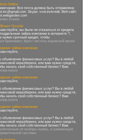
lcom Dellow
имечание: Вся почта должна быть отправлена:
ot.inc@gmail.com
. Skype: vvot.inckredit. Веб-сайт:
ot.webgarden.com
amian Drewlo
 Brown Titcomb
равствуйте, вы были ли отказаться от кредита
 поддельным займа компании в интернете ?,
м нужен срочный кредит, чтобы
ася Бриллиант; Крест чистоты воровской жизни
здание займа компании
равствуйте,
о объявление финансовых услуг? Вы в любой
нансовой неразберихи, или вам нужно средств,
обы начать свой собственный бизнес? Вам
amela moore
здание займа компании
равствуйте,
о объявление финансовых услуг? Вы в любой
нансовой неразберихи, или вам нужно средств,
обы начать свой собственный бизнес? Вам
amela moore
здание займа компании
равствуйте,
о объявление финансовых услуг? Вы в любой
нансовой неразберихи, или вам нужно средств,
обы начать свой собственный бизнес? Вам
аключенным не выборы нужны, а гуманизация
правительной системы
rk Andrew