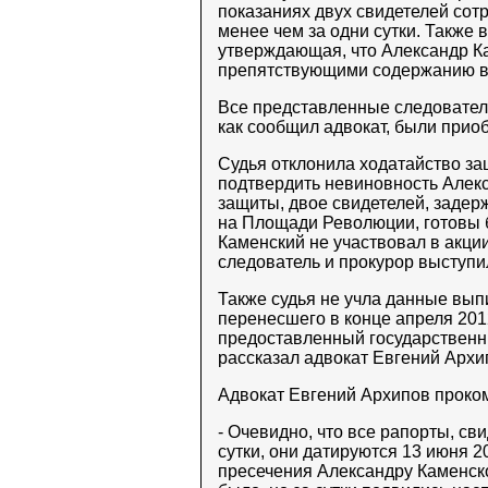
показаниях двух свидетелей сот
менее чем за одни сутки. Также 
утверждающая, что Александр К
препятствующими содержанию в 
Все представленные следователе
как сообщил адвокат, были прио
Судья отклонила ходатайство за
подтвердить невиновность Алекс
защиты, двое свидетелей, задер
на Площади Революции, готовы б
Каменский не участвовал в акци
следователь и прокурор выступ
Также судья не учла данные вып
перенесшего в конце апреля 201
предоставленный государственн
рассказал адвокат Евгений Архи
Адвокат Евгений Архипов проко
- Очевидно, что все рапорты, св
сутки, они датируются 13 июня 2
пресечения Александру Каменско