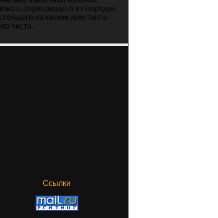
ломать отрицающего их порядки
 стоящего на своем арестанта -
ело чести.
Ссылки