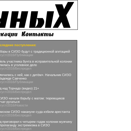
следние поступления:
боры в СИЗО будут с традиционной агитацией
вгуст
/2016
/Публикации
бель участника бунта в исправительной колонии
лилась в уголовное дело
вгуст
/2016
/Беспредел
янчились с ней, как с дитём». Начальник СИЗО
Надежде Савченко
вгуст
/2016
/Публикации
д над Торнадо (видео) 21+
вгуст
/2016
/Беспредел
СИЗО начали борьбу с матом: тюремщиков
учат ругаться
вгуст
/2016
/Новости
омском СИЗО накануне суда избили арестанта
вгуст
/2016
/Беспредел
д приговорил к четырем годам колонии мужчину
 пропаганду экстремизма в СИЗО
вгуст
/2016
/Беспредел