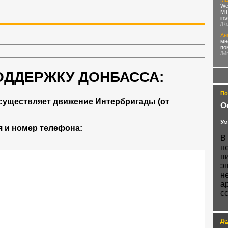
We
MTN
in
/R
Ан
мн
по
/M
ОДДЕРЖКУ ДОНБАССА:
По
существляет движение
Интербригады
(от
О
Ум
 и номер телефона:
В
н
п
э
н
а
с
Де