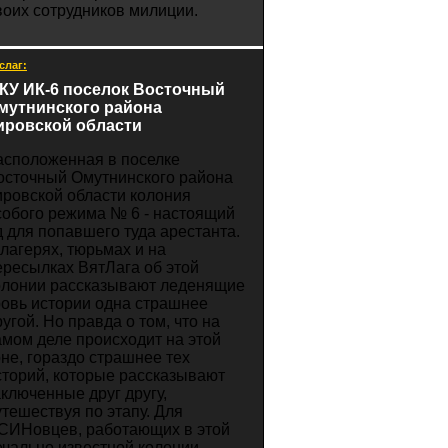
воих сотрудников милиции.
слаг:
КУ ИК-6 поселок Восточный
мутнинского района
ировской области
асположенная в поселке
осточный Омутнинского района
ировской области колония
собого режима № 6 - настоящий
д для попавшего туда арестанта.
 лагерях, тюрьмах и на
ересылках ВятЛага об этой
олонии рассказывают леденящие
ровь истории одна страшнее
ругой. Но правда о том, что на
амом деле происходит на этой
оне, гораздо страшнее тех
сторий, которые рассказывают
аключенные друг другу,
утешествуя по этапу. Для
СИНовцев, работающих в этой
ечально известной колонии,