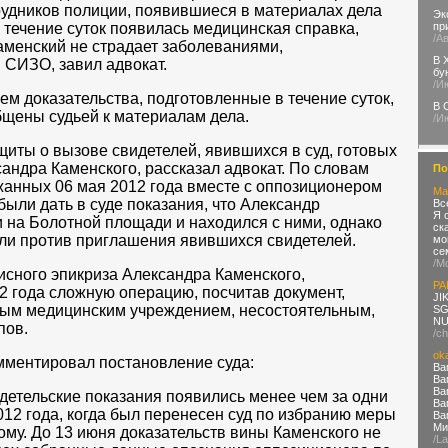
рудников полиции, появившиеся в материалах дела
Эк
в течение суток появилась медицинская справка,
пр
/А
аменский не страдает заболеваниями,
В 
СИЗО, завил адвокат.
бу
/И
м доказательства, подготовленные в течение суток,
В 
бщены судьей к материалам дела.
/И
щиты о вызове свидетелей, явившихся в суд, готовых
андра Каменского, рассказал адвокат. По словам
По
жанных 06 мая 2012 года вместе с оппозиционером
Ma
ыли дать в суде показания, что Александр
Вс
Я 
и на Болотной площади и находился с ними, однако
ск
или против приглашения явившихся свидетелей.
мо
се
/М
исного эпикриза Александра Каменского,
PA
2 года сложную операцию, посчитав документ,
JI
ым медицинским учреждением, несостоятельным,
SG
NU
пов.
/ch
ok
мментировал постановление суда:
Ва
Ва
Ва
идетельские показания появились менее чем за одни
Ва
012 года, когда был перенесен суд по избранию меры
Ва
Ми
му. До 13 июня доказательств вины Каменского не
/L