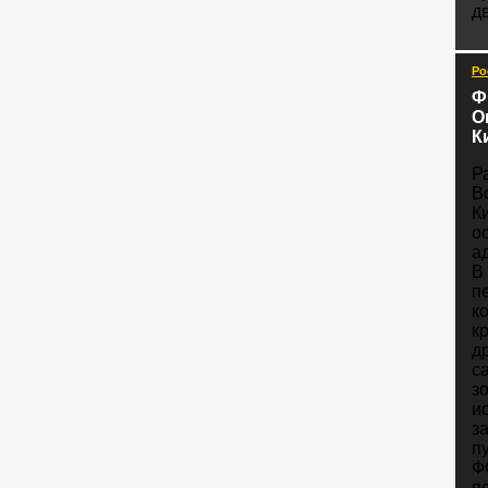
д
Ро
Ф
О
К
Р
В
К
о
а
В
п
к
к
д
с
з
и
з
п
Ф
п