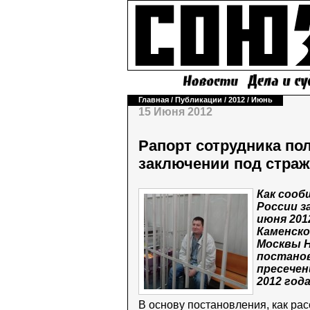
Главная
/
Публикации
/
2012
/
Июнь
15 Июня 2012
Рапорт сотрудника по
заключении под страж
Как сооб
России з
июня 201
Каменско
Москвы 
постанов
пресечен
2012 год
В основу постановления, как рас