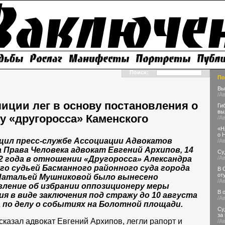
Поиск:
По
Вы
/А
лиции лег в основу постановления о
Ги
вы
у «другоросса» Каменского
/А
«Н
о 
щил пресс-службе Ассоциации Адвокатов
/А
а Права Человека адвокат Евгений Архипов, 14
Су
2 года в отношении «Другоросса» Александра
/А
го судьей Басманного районного суда города
В 
от
Натальей Мушниковой было вынесено
/А
ление об избрании оппозиционеру меры
В 
ия в виде заключения под стражу до 10 августа
/А
а по делу о событиях на Болотной площади.
Су
за
сказал адвокат Евгений Архипов, легли рапорт и
/А