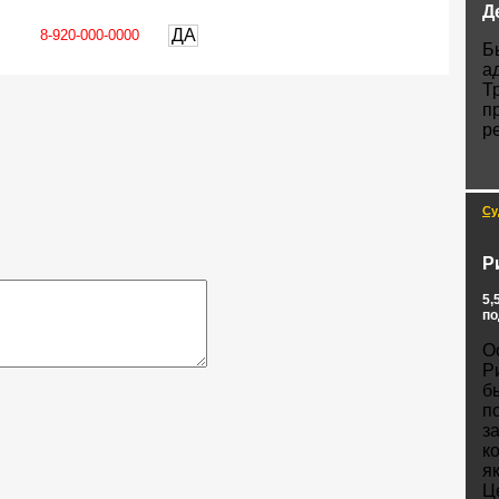
Д
ДА
Б
а
Т
п
р
Су
Р
5,
по
О
Р
б
п
з
к
я
Ц