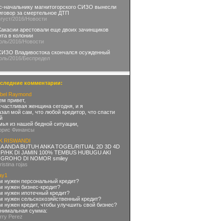
с-начальнику магнитогорского СИЗО вынесли
иговор за смертельное ДТП
вгуст
/2016
/Новости
Хакасии арестовали еще двоих зачинщиков
нта в колонии
юль
/2016
/Новости
СИЗО Владивостока скончался осужденный
юль
/2016
/Беспредел
следние комментарии:
bel Raymond
ем привет,
счастливая женщина сегодня, и я
азал мой сам, что любой кредитор, что спасти
й
мья из нашей бедной ситуации,
орис Финансы
K RISWANDI
KA ANDA BUTUH ANKA TOGEL/RITUAL 2D 3D 4D
P/HK DI JAMIN 100% TEMBUS HUBUGU AKI
GROHO DI NOMOR smiley
ristina rojas
ay1
м нужен персональный кредит?
м нужен бизнес-кредит?
м нужен ипотечный кредит?
м нужен сельскохозяйственный кредит?
м нужен кредит, чтобы улучшить свой бизнес?
нимальная сумма:
arry Perez