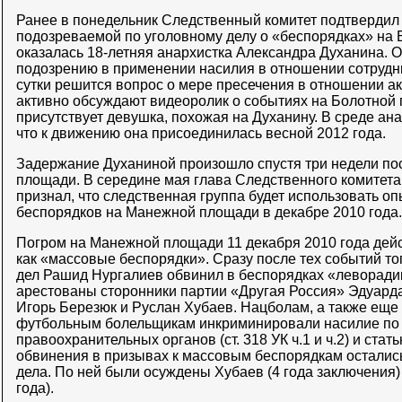
Ранее в понедельник Следственный комитет подтвердил
подозреваемой по уголовному делу о «беспорядках» на 
оказалась 18-летняя анархистка Александра Духанина. 
подозрению в применении насилия в отношении сотрудн
сутки решится вопрос о мере пресечения в отношении ак
активно обсуждают видеоролик о событиях на Болотной 
присутствует девушка, похожая на Духанину. В среде ана
что к движению она присоединилась весной 2012 года.
Задержание Духаниной произошло спустя три недели по
площади. В середине мая глава Следственного комитет
признал, что следственная группа будет использовать о
беспорядков на Манежной площади в декабре 2010 года.
Погром на Манежной площади 11 декабря 2010 года дей
как «массовые беспорядки». Сразу после тех событий т
дел Рашид Нургалиев обвинил в беспорядках «леворадик
арестованы сторонники партии «Другая Россия» Эдуарда
Игорь Березюк и Руслан Хубаев. Нацболам, а также ещ
футбольным болельщикам инкриминировали насилие по 
правоохранительных органов (ст. 318 УК ч.1 и ч.2) и стать
обвинения в призывах к массовым беспорядкам остались
дела. По ней были осуждены Хубаев (4 года заключения) 
года).