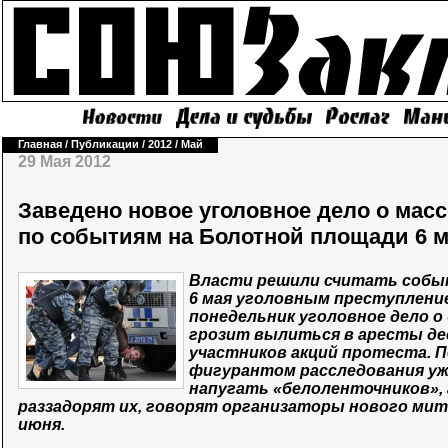
Главная
/
Публикации
/
2012
/
Май
29 Мая 2012
Заведено новое уголовное дело о мас
по событиям на Болотной площади 6 
Власти решили считать собы
6 мая уголовным преступлени
понедельник уголовное дело о
грозит вылиться в аресты де
участников акций протеста. 
фигурантом расследования уж
напугать «белоленточников», 
раззадорят их, говорят организаторы нового мити
июня.