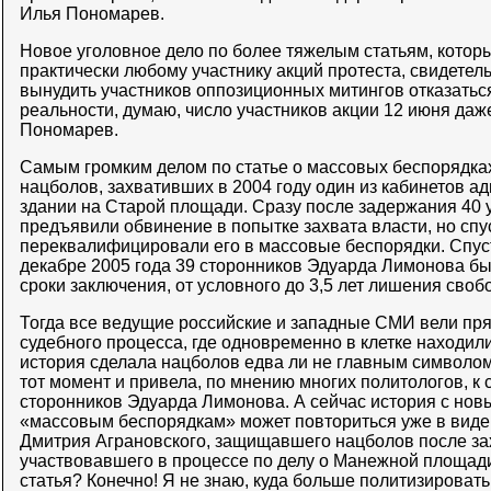
Илья Пономарев.
Новое уголовное дело по более тяжелым статьям, кото
практически любому участнику акций протеста, свидетел
вынудить участников оппозиционных митингов отказаться 
реальности, думаю, число участников акции 12 июня даже
Пономарев.
Самым громким делом по статье о массовых беспорядках
нацболов, захвативших в 2004 году один из кабинетов а
здании на Старой площади. Сразу после задержания 40 
предъявили обвинение в попытке захвата власти, но спу
переквалифицировали его в массовые беспорядки. Спустя
декабре 2005 года 39 сторонников Эдуарда Лимонова б
сроки заключения, от условного до 3,5 лет лишения своб
Тогда все ведущие российские и западные СМИ вели пр
судебного процесса, где одновременно в клетке находили
история сделала нацболов едва ли не главным символом
тот момент и привела, по мнению многих политологов, к
сторонников Эдуарда Лимонова. А сейчас история с но
«массовым беспорядкам» может повториться уже в виде
Дмитрия Аграновского, защищавшего нацболов после за
участвовавшего в процессе по делу о Манежной площад
статья? Конечно! Я не знаю, куда больше политизировать