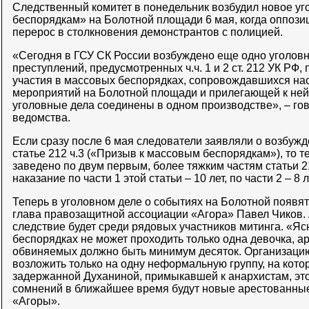
Следственный комитет в понедельник возбудил новое у
беспорядкам» на Болотной площади 6 мая, когда оппо
перерос в столкновения демонстрантов с полицией.
«Сегодня в ГСУ СК России возбуждено еще одно уголовн
преступлений, предусмотренных ч.ч. 1 и 2 ст. 212 УК РФ,
участия в массовых беспорядках, сопровождавшихся на
мероприятий на Болотной площади и прилегающей к ней
уголовные дела соединены в одном производстве», – го
ведомства.
Если сразу после 6 мая следователи заявляли о возбужд
статье 212 ч.3 («Призыв к массовым беспорядкам»), то т
заведено по двум первым, более тяжким частям статьи 
наказание по части 1 этой статьи – 10 лет, по части 2 – 8 ле
Теперь в уголовном деле о событиях на Болотной появя
глава правозащитной ассоциации «Агора» Павел Чиков. А 
следствие будет среди рядовых участников митинга. «Ясн
беспорядках не может проходить только одна девочка, а
обвиняемых должно быть минимум десяток. Организаци
возложить только на одну неформальную группу, на котор
задержанной Духаниной, примыкавшей к анархистам, это
сомнений в ближайшее время будут новые арестованные
«Агоры».