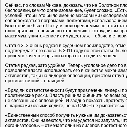
Сейчас, по словам Чикова, доказать, что на Болотной 
беспорядки, кем-то организованные, будет сложно. «Ест
условий: чтобы это было именно массовыми беспорядк
сопровождаться погромами, поджогами, использованием 
Болотной не было. По сути, подозреваемым по этой стат
один признак – насилие по отношению к сотрудникам пр
максимум, уничтожение их имущества», – объясняет юрис
Статья 212 очень редкая в судебном производстве, отмеч
подтверждает его слова. В 2011 году по этой статье было
причем в качестве организатора всего один человек.
Статья редкая, зато удобная. Теперь уголовное дело по 
позволяет власти использовать его в качестве механизм
активистов, так и на лидеров оппозиции, при этом отпугн
противостояний с полицией.
«Вряд ли к ответственности будут привлечены лидеры пр
политические риски. Власть решила обвинить во всем р
не связанных с оппозицией. И заодно показать протест
с шариками белыми ходите, но на ОМОН не рыпайтесь», 
«Единственный способ получить нужные им доказательст
активистов. Они надеются, что им удастся их запугать, ч
организаторов», – отмечает один из лидеров протестног