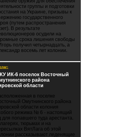
ранение оружия для обеспечения
еятельности группы и подготовки
осстания на Украине, призывы к
вержению государственного
троя (путем распространения
зет). В результате
еволюционеров осудили на
громные срока лишения свободы
 Игорь получил четырнадцать, а
лександр восемь лет колонии.
слаг:
КУ ИК-6 поселок Восточный
мутнинского района
ировской области
асположенная в поселке
осточный Омутнинского района
ировской области колония
собого режима № 6 - настоящий
д для попавшего туда арестанта.
 лагерях, тюрьмах и на
ересылках ВятЛага об этой
олонии рассказывают леденящие