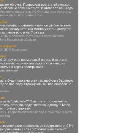
ья
делом ей суке. Попросила достать ей экстази,
об любовью позаниматься. В итоге сел на 3 года.
 Москве следователь ФСКН и адвокат признаны
новными во взяточничестве
сана
равствуйте. прочитала и волосы дыбом встали.
ажите пожалуйста, как можно узнать находится
 там человек или нет? он сам
КУ ИК-6 поселок Восточный Омутнинского
йона Кировской области
а и другие
КУ ИК-3 Башкирия
ргей
2010 году еще нормальный лагерь был,связь
ла,сейчас не знаю,мне кажется сын ваших
акомых в карты проигрывает .
динственная
а
ажіть будь- ласка чого ви так зробили з Україною
пер за вас люди страждають ми вас обирали не
нукович
нис
смысле "рабского"? Они платят по счетам за
артиру, питание, воду, энергию, одежду?! Мало
го, что вся страна их
 ИК-7 Твери заключенных под «Рамштайн» били
чти год
ьга
строение даже поднялось от прочитанного. :) Не
до сравнивать себя со "скотиной на выгоне".
отина приносит пользу, а вас