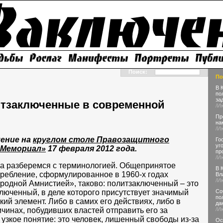
Поиск:
По
В 
по
за
итзаключенные в современной
/И
Пр
на
/И
ение на
круглом столе Правозащитного
Го
уг
«Мемориал»
17 февраля 2012 года.
пр
/И
а разберемся с терминологией. Общепринятое
В 
ребление, сформулированное в 1960-х годах
Вл
/И
одной Амнистией», таково: политзаключенный – это
люченный, в деле которого присутствует значимый
Со
по
кий элемент. Либо в самих его действиях, либо в
да
ичинах, побудивших властей отправить его за
/И
е узкое понятие: это человек, лишенный свободы из-за
Ос