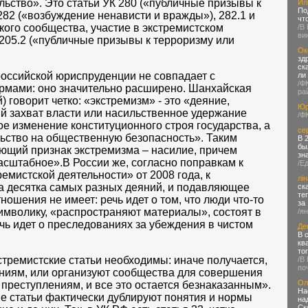
льство». Это статьи УК 280 («публичные призывы к
Ил
По
282 («возбуждение ненависти и вражды»), 282.1 и
чт
кого сообщества, участие в экстремистском
/В
ви
 205.2 («публичные призывы к терроризму или
Ок
зд
ск
оссийской юриспруденции не совпадает с
ли
/Ф
мами: оно значительно расширено. Шанхайская
ра
 говорит четко: «экстремизм» - это «деяние,
Юр
й захват власти или насильственное удержание
/Ф
ое изменение конституционного строя государства, а
се
ьство на общественную безопасность». Таким
В 
бы
ющий признак экстремизма – насилие, причем
зн
асштабное».В России же, согласно поправкам к
/Е
емистской деятельности» от 2008 года, к
лін
а десятка самых разных деяний, и подавляющее
ск
те
ношения не имеет: речь идет о том, что люди что-то
за
символику, «распространяют материалы», состоят в
/я
ечь идет о преследованиях за убеждения в чистом
Де
В 
кв
то
тремистские статьи необходимы: иначе получается,
/В
по
ениям, или организуют сообщества для совершения
Ол
 преступлениям, и все это остается безнаказанным».
На
ие статьи фактически дублируют понятия и нормы
на
Ск