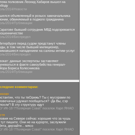
тежа полковник Леонид Хабаров вышел на
ободу
юль
/2014
/Новости
шелся объявленный в розыск замначальника
лонии, обвиняемый в поджоге гражданина
юль
/2014
/Публикации
Саратове бывший сотрудник МВД подозревается
мошенничестве
юль
/2014
/Беспредел
Петербурге перед судом предстанут члены
нды, в том числе бывший милиционер,
нимавшиеся нападением на салоны интим-услуг
юль
/2014
/Беспредел
вокат: данные экспертизы заставляют
мневаться в факте самоубийства генерал-
йора Бориса Колесникова
юль
/2014
/Публикации
следние комментарии:
мазан
нстантин, что ты твОрижь? Ты с мусорами по
ловечачьи удумал пообщаться? -Да Вы, сэр
глохли"! В эту структуру идут
КУ ИК-18 \"Полярная Сова\" поселок Харп ЯНАО
стя
ловия на Севере сейчас хорошие что за чушь
 тут пишите. Они не на курорте, заслужили
бята, дерзайте... мясо
КУ ИК-18 \"Полярная Сова\" поселок Харп ЯНАО