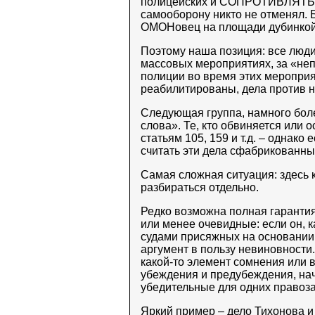
полицейских и СОПРОТИВЛЯТЬС
самооборону никто не отменял. Б
ОМОНовец на площади дубинкой 
Поэтому наша позиция: все люд
массовых мероприятиях, за «не
полиции во время этих мероприя
реабилитированы, дела против 
Следующая группа, намного бол
слова». Те, кто обвиняется или
статьям 105, 159 и т.д. – однако
считать эти дела сфабрикованны
Самая сложная ситуация: здесь 
разбираться отдельно.
Редко возможна полная гарантия
или менее очевидные: если он, 
судами присяжных на основании 
аргумент в пользу невиновности.
какой-то элемент сомнения или в
убеждения и предубеждения, нач
убедительные для одних правоз
Яркий пример –
дело Тихонова и