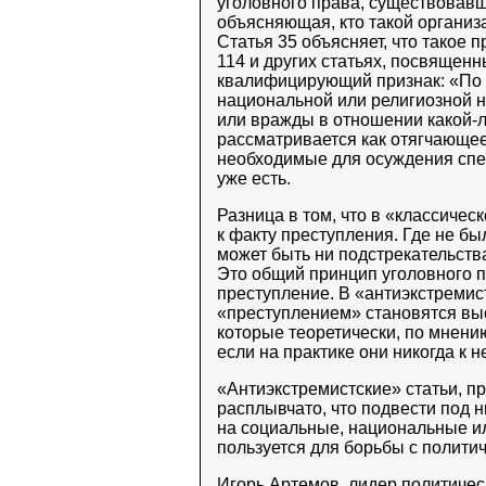
уголовного права, существовавшие
объясняющая, кто такой организа
Статья 35 объясняет, что такое п
114 и других статьях, посвящен
квалифицирующий признак: «По м
национальной или религиозной 
или вражды в отношении какой-л
рассматривается как отягчающее
необходимые для осуждения спе
уже есть.
Разница в том, что в «классичес
к факту преступления. Где не бы
может быть ни подстрекательств
Это общий принцип уголовного пр
преступление. В «антиэкстремис
«преступлением» становятся вы
которые теоретически, по мнени
если на практике они никогда к н
«Антиэкстремистские» статьи, п
расплывчато, что подвести под 
на социальные, национальные ил
пользуется для борьбы с полит
Игорь Артемов
, лидер политиче