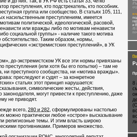
 и до них. Так, в УК РФ есть статья 33, четко
/П
тор преступления, кто подстрекатель, кто пособник.
от
реступная группа или сообщество. В статьях 105, 111,
вл
ных насильственным преступлениям, имеется
по
ге
отивам политической, идеологической, расовой,
и 
ненависти или вражды либо по мотивам ненависти
/В
по
ибо социальной группы» - наличие такого мотива
 обстоятельство. Таким образом, нормы,
цифических «экстремистских преступлений», в УК
По
ком», до-экстремистском УК все эти нормы привязаны
Р
ло преступления (или хотя бы его попытки) – там не
а, ни преступного сообщества, ни «мотива вражды».
Пр
ава: преследуют и судят – за конкретное
тских» статьях этот принцип нарушается:
8
сказывания, символические жесты, действия,
с
ю законодателя, могут привести к преступлению, даже
о
ему не приводят.
д
(
режде всего,
280 и 282
, сформулированы настолько
в
них можно практически любое «острое» высказывание
в
и религиозные темы. И этим власть широко
л
ическими противниками. Примеров множество.
ской организации РОНС, многолетний депутат