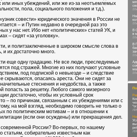
мя
х или иных убеждений, или же из-за неотъемлемых
св
льности, пола, социального положения и т.д.).
/И
На
узник совести» юридического значения в России не
ко
/И
тается – и Путин недавно в очередной раз это
ых у нас нет. Ибо нет «политических» статей УК, и
В 
в 
мах – сидят «за уголовку».
/И
В 
ести, и политзаключенные в широком смысле слова в
ба
 и их достаточно много.
за
/И
сти еще одну градацию. Не все люди, преследуемые
Ад
со
ятся под стражей. Многие из них получают условные
ма
дствием, под подпиской о невыезде – и следствие
/И
е скрываются, опасаясь ареста. Они не сидят за
начительные стеснения и неудобства, а также
По
й попасть за решетку. Любого самого мизерного
ии достаточно, чтобы их условный срок
Ра
Ко
это – по причинам, связанным с их убеждениями или с
че
ому, на мой взгляд, необходимо говорить не только о
"о
/Ф
ых по политическим мотивам – и в отношении к
илитации (если они осуждены) или прекращения дел.
На
Ус
вы
в современной России? Во-первых, по нашему
ре
/Ф
о статьям, собирательно известным как