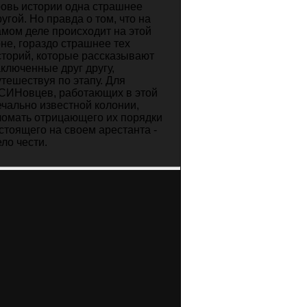
ровь истории одна страшнее
ругой. Но правда о том, что на
амом деле происходит на этой
оне, гораздо страшнее тех
сторий, которые рассказывают
аключенные друг другу,
утешествуя по этапу. Для
СИНовцев, работающих в этой
ечально известной колонии,
ломать отрицающего их порядки
 стоящего на своем арестанта -
ело чести.