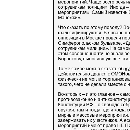
мероприятий. Чаще всего речь и
сотрудникам полиции». Иногда –
мероприятия». Самый известный
Манежки».
Что сказать по этому поводу? Во
фальсифицируются. В январе про
оппозиции в Москве провели нов
Симферопольском бульваре. «Ди
сотрудникам милиции». На самом
этом совершенно точно знали вс
Боровкову, выносившую все эти
То же самое можно сказать об
«у
действительно дрался с ОМОНом 
физически не могли «организоват
такого, чего не делали вместе с 
Во-вторых – и это главное – са
противозаконно и антиконституц
Конституции РФ – о свободе соб
оружия, там и тогда, где и когда
мирные массовые мероприятия, 
задерживать их участников. А есл
мероприятий имеют право НЕ 