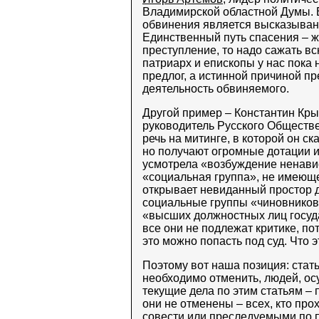
Владимирской областной Думы. 
обвинения является высказыван
Единственный путь спасения – ж
преступление, то надо сажать вс
патриарх и епископы у нас пока 
предлог, а истинной причиной п
деятельность обвиняемого.
Другой пример – Константин Кры
руководитель Русского Обществе
речь на митинге, в которой он ск
но получают огромные дотации 
усмотрела «возбуждение ненавис
«социальная группа», не имеюще
открывает невиданный простор д
социальные группы «чиновников
«высших должностных лиц госуда
все они не подлежат критике, по
это можно попасть под суд. Что 
Поэтому вот наша позиция: стать
необходимо отменить, людей, ос
текущие дела по этим статьям – 
они не отменены – всех, кто про
совести или преследуемыми по 