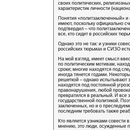
своих политических, религиозны
характеристик личности (национа
Понятия «политзаключенный» и «
имеют, поскольку официально счи
подтвердил – что политзаключенн
все, кто сидит в российских тюрь
Однако это не так: и узники сов
российских тюрьмах и СИЗО есть,
На мой взгляд, имеет смысл вве
по политическим мотивам, наход
сроки; многие находятся под сле
иногда тянется годами. Некоторы
решеткой – однако испытывают з
находятся под постоянной угрозо
правонарушения, любой провокац
превратился в реальный. И все 
государственной политикой. Поэт
заключенных, но и о преследуем
последним требовать также реаб
Кто является узниками совести 
мнению, это люди, осужденные п