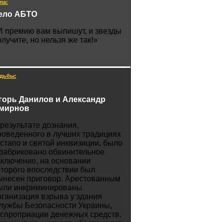
ла:
ело АБТО
И премию вам выпишут, и звезды
олучите, но нельзя же так!»
дьбы:
горь Данилов и Александр
мирнов
 результате дознания,
роведенного в лучших традициях
естапо и святой инквизиции, было
фабриковано обвинительное
аключение, на основании
оторого впоследствии был
ынесен приговор. Арестованным
ыли инкриминированы
рганизация взрыва у здания
лужбы Безопасности Украины,
кспроприации денежных средств,