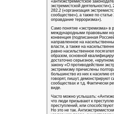
«антиэкстремистское законодате
экстремистской деятельности»), 
282.2 («организация экстремистс
сообществе»), а также по статье
оправдание терроризма»).
Само понятие «экстремизма» в р
международными правовыми нор
конвенция (подписанная Россией)
направленное на насильственны
власти, а также на насильственн
равно насильственное посягател
образом, основной квалифициру
достаточно серьезное, «крупном
закону «О противодействии экстр
экстремизму причислены полтор
большинство из них к насилию от
говорят, пишут, демонстрируют 
сообществах и т.д. Фактически р
виде.
Часто можно услышать: «Антиэкс
что люди призывают к преступл
преступлений, или способствуют
Но это не так. Антиэкстремистск