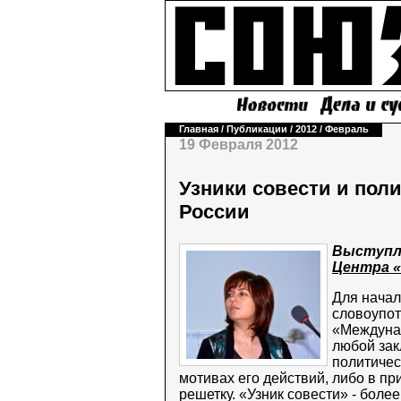
Главная
/
Публикации
/
2012
/
Февраль
19 Февраля 2012
Узники совести и пол
России
Выступл
Центра 
Для начал
словоупот
«Междунар
любой зак
политичес
мотивах его действий, либо в пр
решетку. «Узник совести» - боле