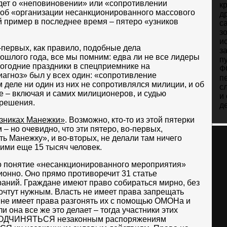
дет о «неповиновении» или «сопротивлении
к
 об «организации несанкционированного массового
д
 пример в последнее время – пятеро «узников
с
з
и
-первых, как правило, подобные дела
з
шлого года, все мы помним: едва ли не все лидеры
п
огодние праздники в спецприемнике на
Ф
агноз» был у всех один: «сопротивление
п
 деле ни один из них не сопротивлялся милиции, и об
с
е – включая и самих милиционеров, и судью
и
 решения.
д
зниках Манежки»
. Возможно, кто-то из этой пятерки
– но очевидно, что эти пятеро, во-первых,
ь Манежку», и во-вторых, не делали там ничего
ними еще 15 тысяч человек.
мо понятие «несанкционированного мероприятия»
ионно. Оно прямо противоречит 31 статье
раний. Граждане имеют право собираться мирно, без
 сочтут нужным. Власть не имеет права запрещать
не имеет права разгонять их с помощью ОМОНа и
и она все же это делает – тогда участники этих
ПОДЧИНЯТЬСЯ незаконным распоряжениям