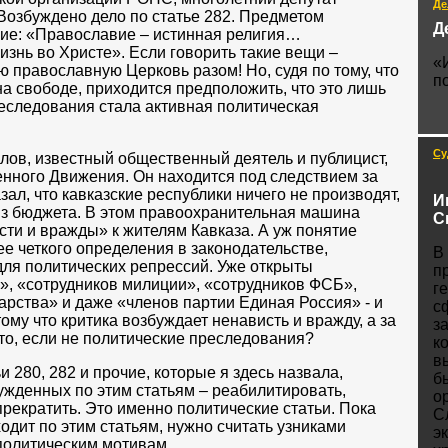
Де
Возбуждено дело по статье 282. Предметом
Д
ие: «Православие – истинная религия…
изнь во Христе». Если говорить такие вещи –
«
ю православную Церковь разом! Но, судя по тому, что
п
на свободе, приходится предположить, что это лишь
реследования стала активная политическая
Су
лов, известный общественный деятель и публицист,
нного Движения. Он находится под следствием за
азал, что кавказские республики ничего не производят,
И
из бюджета. В этом правоохранительная машина
С
ти и вражды» к жителям Кавказа. А уж понятие
е четкого определения в законодательстве,
В
ля политических репрессий. Уже открыты
п
», «сотрудников милиции», «сотрудников ФСБ»,
г
рства» и даже «членов партии Единая Россия» - и
с
тому что критика возбуждает ненависть и вражду, а за
з
это, если не политические преследования?
к
в
и 280, 282 и прочие, которые я здесь назвала,
б
ужденных по этим статьям – реабилитировать,
о
прекратить. Это именно политические статьи. Пока
С
ходит по этим статьям, нужно считать узниками
э
политическим мотивам.