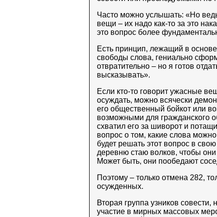
Часто можно услышать: «Но вед
вещи – их надо как-то за это на
это вопрос более фундаменталь
Есть принцип, лежащий в основ
свободы слова, гениально сфор
отвратительно – но я готов отдат
высказывать».
Если кто-то говорит ужасные вещ
осуждать, можно всячески демон
его общественный бойкот или во
возможными для гражданского о
схватил его за шиворот и потащи
вопрос о том, какие слова можно
будет решать этот вопрос в свою 
деревню стаю волков, чтобы они 
Может быть, они пообедают сосед
Поэтому – только отмена 282, т
осужденных.
Вторая группа узников совести, 
участие в мирных массовых меро