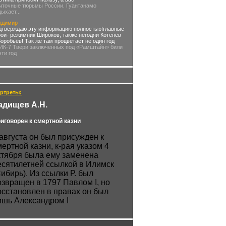
ыточные тюрьмы России. Гуантанамо
дыхает...
адимир
дтверждаю эту информацию полностью!главные
рои- режимник Широков, также негодяи Котенёв
Воробьёв! Так же там процветает не один год
 ИК-7 Твери заключенных под «Рамштайн» били
чти год
ртреты:
адищев А.Н.
иговорен к смертной казни
 августа он был присужден к
мертной казни, к-рая указом 4
ктября была ему заменена
есятилетней ссылкой в Илимск
Сибирь). Из ссылки Р. был
озвращен в 1797 Павлом I, но
осстановлен в правах он был
ишь Александром I