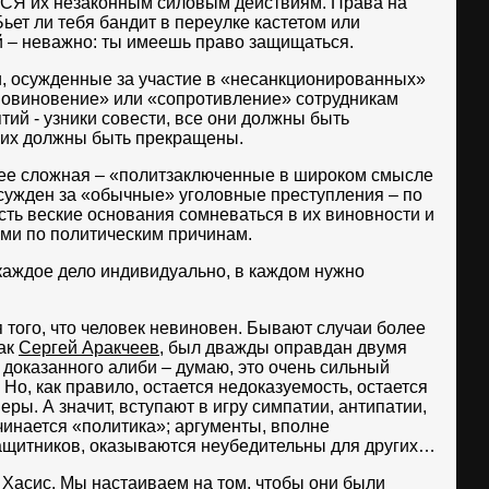
Я их незаконным силовым действиям. Права на
ьет ли тебя бандит в переулке кастетом или
– неважно: ты имеешь право защищаться.
и, осужденные за участие в «несанкционированных»
повиновение» или «сопротивление» сотрудникам
тий - узники совести, все они должны быть
них должны быть прекращены.
ее сложная – «политзаключенные в широком смысле
 осужден за «обычные» уголовные преступления – по
 есть веские основания сомневаться в их виновности и
ми по политическим причинам.
каждое дело индивидуально, в каждом нужно
 того, что человек невиновен. Бывают случаи более
как
Сергей Аракчеев
, был дважды оправдан двумя
доказанного алиби – думаю, это очень сильный
 Но, как правило, остается недоказуемость, остается
еры. А значит, вступают в игру симпатии, антипатии,
инается «политика»; аргументы, вполне
ащитников, оказываются неубедительны для других…
 Хасис
. Мы настаиваем на том, чтобы они были