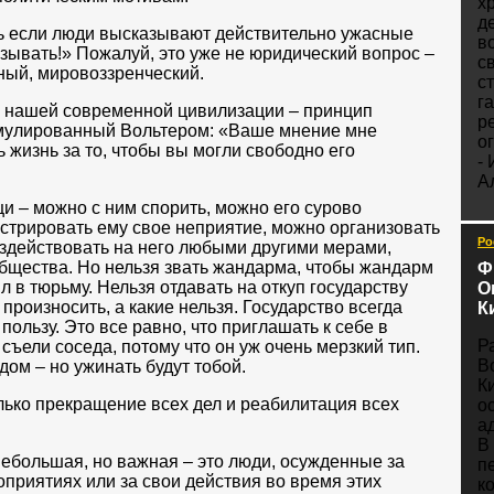
х
д
ь если люди высказывают действительно ужасные
в
казывать!» Пожалуй, это уже не юридический вопрос –
с
ный, мировоззренческий.
с
га
е нашей современной цивилизации – принцип
р
мулированный Вольтером: «Ваше мнение мне
о
ь жизнь за то, чтобы вы могли свободно его
-
А
и – можно с ним спорить, можно его сурово
стрировать ему свое неприятие, можно организовать
Ро
здействовать на него любыми другими мерами,
бщества. Но нельзя звать жандарма, чтобы жандарм
Ф
л в тюрьму. Нельзя отдавать на откуп государству
О
 произносить, а какие нельзя. Государство всегда
К
пользу. Это все равно, что приглашать к себе в
Р
съели соседа, потому что он уж очень мерзкий тип.
В
ом – но ужинать будут тобой.
К
олько прекращение всех дел и реабилитация всех
о
а
В
небольшая, но важная – это люди, осужденные за
п
приятиях или за свои действия во время этих
к