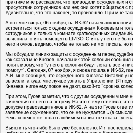
практике мне рассказали, что приводили осужденных и с
присутствии сотрудников или нет, они хотят общаться с 
Удивительно, что это наконец-то произошло. При мне тако
А вот мне вчера, 06 ноября, на ИК-62 начальник колонии
встретиться только с одним осужденным Князевым и толь
сотрудников и только в комнате краткосрочных свиданий.
выяснила, опять помещен в ШИЗО. Опять у него не было 
него и очков, видимо, чтобы не только не мог писать, но и
Мы обсудили линию защиты с осужденным перед судебны
как сказал мне Князев, начальник этой колонии сообщил 
понятливому, что "у него в колонии будут летать все и н
помогут". Сегодня, 07 ноября, я снова пошла в ИК-62, гд
А.И. мне сообщил, что осужденного Князева Виталия у нег
вывезли, а куда, мне лучше узнать в Управлении. (Я поду
Князева, нигде ему покоя не дают, какой-то "срок на коле
При этом, Гусев заметил, что с другим осужденным мне не 
заявления от него на встречу. На что я ему ответила, чт
допуске правозащитников в ИК-62. А на это Гусев ответил
заявление осужденного, что он не нуждается... (в смысле
Речь, конечно же, шла о любимом варианте отказа Гусева.
Выяснять что-либо было уже бесполезно. И я поспешила 