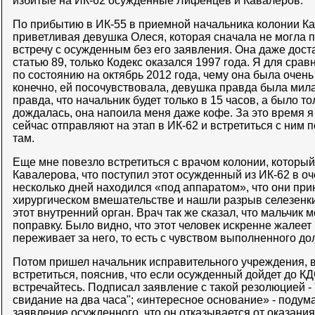
избитые на ИК-62 осужденные Лифенцев и Кавалеров.
По прибытию в ИК-55 в приемной начальника колонии К
приветливая девушка Олеся, которая сначала не могла п
встречу с осужденным без его заявления. Она даже дост
статью 89, только Кодекс оказался 1997 года. Я для сра
по состоянию на октябрь 2012 года, чему она была очень
конечно, ей посочувствовала, девушка правда была мила
правда, что начальник будет только в 15 часов, а было тол
дождалась, она напоила меня даже кофе. За это время 
сейчас отправляют на этап в ИК-62 и встретиться с ним п
там.
Еще мне повезло встретиться с врачом колонии, который
Кавалерова, что поступил этот осужденный из ИК-62 в о
несколько дней находился «под аппаратом», что они пр
хирургическом вмешательстве и нашли разрыв селезенк
этот внутренний орган. Врач так же сказал, что мальчик
поправку. Было видно, что этот человек искренне жалеет
переживает за него, то есть с чувством выполненного дол
Потом пришел начальник исправительного учреждения, в
встретиться, пояснив, что если осужденный дойдет до КД
встречайтесь. Подписал заявление с такой резолюцией 
свидание на два часа"; «интересное основание» - подум
заявление осужденного, что он отказывается от оказан