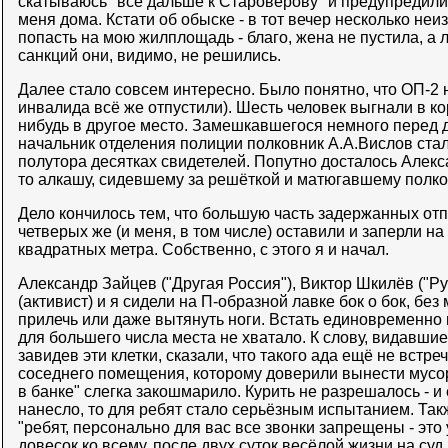
скатываюсь "всё дальше к Староверову" и предупредили
меня дома. Кстати об обыске - в тот вечер несколько не
попасть на мою жилплощадь - благо, жена не пустила, а л
санкций они, видимо, не решились.
Далее стало совсем интересно. Было понятно, что ОП-2 н
инвалида всё же отпустили). Шесть человек выгнали в ко
нибудь в другое место. Замешкавшегося немного перед
начальник отделения полиции полковник А.А.Вислов ста
полутора десятках свидетелей. Попутно досталось Алек
то алкашу, сидевшему за решёткой и матюгавшему полко
Дело кончилось тем, что большую часть задержанных отп
четверых же (и меня, в том числе) оставили и заперли на
квадратных метра. Собственно, с этого я и начал.
Александр Зайцев ("Другая Россия"), Виктор Шкилёв ("Ру
(активист) и я сидели на П-образной лавке бок о бок, б
прилечь или даже вытянуть ноги. Встать единовременно 
для большего числа места не хватало. К слову, видавши
завидев эти клетки, сказали, что такого ада ещё не встр
соседнего помещения, которому доверили вынести мусор,
в банке" слегка закошмарило. Курить не разрешалось - и
нанесло, то для ребят стало серьёзным испытанием. Так
"ребят, персонально для вас все звонки запрещены - это 
довесок ко всему, после двух суток весёлой жизни на суд