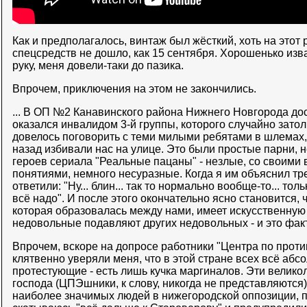
Как и предполагалось, винтаж был жёсткий, хоть на этот
спецсредств не дошло, как 15 сентября. Хорошенько изва
руку, меня довели-таки до пазика.
Впрочем, приключения на этом не закончились.
... В ОП №2 Канавинского района Нижнего Новгорода дос
оказался инвалидом 3-й группы, которого случайно затол
довелось поговорить с теми милыми ребятами в шлемах,
назад избивали нас на улице. Это были простые парни
героев сериала "Реальные пацаны" - незлые, со своими
понятиями, немного несуразные. Когда я им объяснил тр
ответили: "Ну... блин... так то нормально вообще-то... тол
всё надо". И после этого окончательно ясно становится, 
которая образовалась между нами, имеет искусственную
недовольные подавляют других недовольных - и это факт
Впрочем, вскоре на допросе работники "Центра по прот
клятвенно уверяли меня, что в этой стране всех всё абсо
протестующие - есть лишь кучка маргиналов. Эти велик
господа (ЦПЭшники, к слову, никогда не представляются)
наиболее значимых людей в нижегородской оппозиции, по