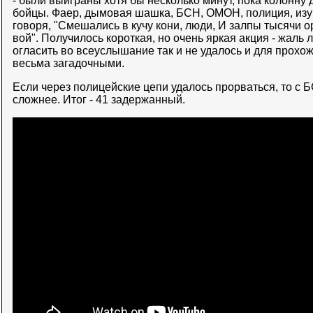
- были выиграны хотя бы несколько минут, пока колонну
бойцы. Фаер, дымовая шашка, БСН, ОМОН, полиция, изу
говоря, "Смешались в кучу кони, люди, И залпы тысячи 
вой". Получилось короткая, но очень яркая акция - жаль 
огласить во всеуслышание так и не удалось и для прохо
весьма загадочными.
Если через полицейские цепи удалось прорваться, то с
сложнее. Итог - 41 задержанный.