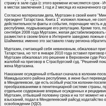
стражу в зале суда (с этого времени исчисляется срок - 
в местах заключения 1 год и 2 месяца из назначенного ср
Согласно материалам дела, Муртазин в своей книге "М
президент Татарстана. Книга 1" изложил ложные, не соо
действительности факты и события, порочащие честь и 
республики, подрывающие его репутацию. Кроме того, п
сентября 2008 года Муртазин, желая дестабилизировать 
разместил в своем блоге в Интернете заведомо ложные 
Шаймиева: именно это заставило главу региона обратит
Муртазин, считающий себя невиновным, обжаловал приг
Татарстана, но тот в январе 2010 года оставил приговор
Муртазин обжаловал это решение в Верховном суде Росс
жалобой на приговор в Страсбургский суд. "Решений пока
жена Муртазина.
Наказание осужденный отбывал сначала в колонии-посе
Мамадышского района республики, в июне был перевед
в Менделеевске, где есть особый участок колонии-посел
преобразованиями в пенитенциарной системе страны, 
отдельное содержание впервые осужденных и рецидивист
Муртазин, отбывший половину срока и на тот момент не
взысканий, подал в Менделеевский райсуд ходатайство 
освобождении (УДО).