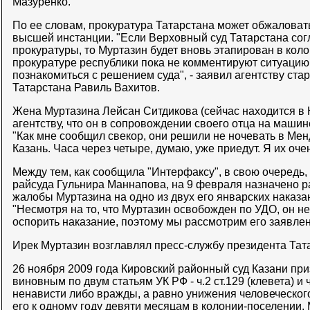
Мазуренко.
По ее словам, прокуратура Татарстана может обжаловат
высшей инстанции. "Если Верховный суд Татарстана сог
прокуратуры, то Муртазин будет вновь этапирован в коло
прокуратуре республики пока не комментируют ситуацию
познакомиться с решением суда", - заявил агентству ст
Татарстана Равиль Вахитов.
Жена Муртазина Лейсан Ситдикова (сейчас находится в 
агентству, что он в сопровождении своего отца на машин
"Как мне сообщил свекор, они решили не ночевать в Менд
Казань. Часа через четыре, думаю, уже приедут. Я их очен
Между тем, как сообщила "Интерфаксу", в свою очередь,
райсуда Гульнира Маннапова, на 9 февраля назначено 
жалобы Муртазина на одно из двух его январских наказа
"Несмотря на то, что Муртазин освобожден по УДО, он н
оспорить наказание, поэтому мы рассмотрим его заявлени
Ирек Муртазин возглавлял пресс-службу президента Татар
26 ноября 2009 года Кировский районный суд Казани пр
виновным по двум статьям УК РФ - ч.2 ст.129 (клевета) и 
ненависти либо вражды, а равно унижения человеческого
его к одному году девяти месяцам в колонии-поселении.