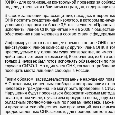
(ОНК) - для организации контрольной проверки за соблю
подследственных и обвиняемых граждан, содержащихся
В своем заявлении правозащитник, находясь в тюремных
ОНК посетить следственный изолятор, в котором принуд
условиях) содержится более 3,5 тыс. человек. «Правоза
исполнить членов ОНК принятые ими в 2008 г. обществе
обеспечению прав человека в соответствии с федераль
Информирую, что в настоящее время в составе ОНК нас
действующих членов комиссии (2 других члена ОНК, в том
преследуемые в уголовном судопроизводстве, не имеют
действовать от имени комиссии), К огорчению, из 6-ти о
только 1 человек был готов исполнять обязанности по п
случае в СИЗО-1. Но один член ОНК, согласно требовани
посещать места лишения свободы в России.
Таким образом, засвидетельствованные нарушения прав
А.Соколовым, лишенным свободы и пострадавшим от по
человека и гражданина, не могут быть проверены в СИЗ
Нарушения будут пресекаться бюрократическими метода
власти, в том числе, с участием прокурора по надзору з
областным Уполномоченным по правам человека. Также 
и представители общественных организаций, как не име
предоставленных ОНК законом, для проведения контрол