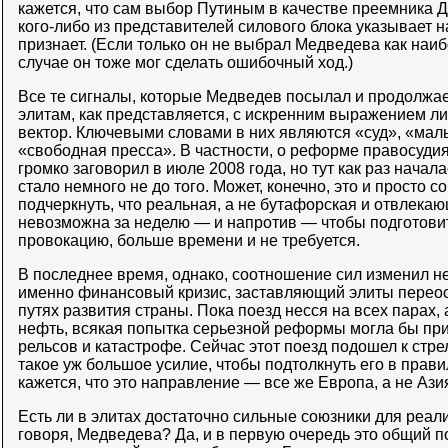
кажется, что сам выбор Путиным в качестве преемника 
кого-либо из представителей силового блока указывает на
признает. (Если только он не выбрал Медведева как наиб
случае он тоже мог сделать ошибочный ход.)
Все те сигналы, которые Медведев посылал и продолжае
элитам, как представляется, с искренним выражением ли
вектор. Ключевыми словами в них являются «суд», «мал
«свободная пресса». В частности, о реформе правосуди
громко заговорил в июле 2008 года, но тут как раз начала
стало немного не до того. Может, конечно, это и просто 
подчеркнуть, что реальная, а не бутафорская и отвлека
невозможна за неделю — и напротив — чтобы подготови
провокацию, больше времени и не требуется.
В последнее время, однако, соотношение сил изменил н
именно финансовый кризис, заставляющий элиты переос
путях развития страны. Пока поезд несся на всех парах, 
нефть, всякая попытка серьезной реформы могла бы прив
рельсов и катастрофе. Сейчас этот поезд подошел к стре
такое уж большое усилие, чтобы подтолкнуть его в прав
кажется, что это направление — все же Европа, а не Ази
Есть ли в элитах достаточно сильные союзники для реал
говоря, Медведева? Да, и в первую очередь это общий п