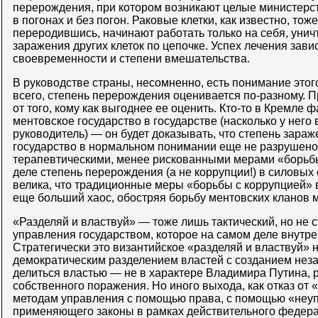
перерождения, при котором возникают целые министерс
в погонах и без погон. Раковые клетки, как известно, тож
переродившись, начинают работать только на себя, унич
заражения других клеток по цепочке. Успех лечения зави
своевременности и степени вмешательства.
В руководстве страны, несомненно, есть понимание этого
всего, степень перерождения оценивается по-разному. П
от того, кому как выгоднее ее оценить. Кто-то в Кремле ф
ментовское государство в государстве (насколько у него
руководитель) — он будет доказывать, что степень зараже
государство в нормальном понимании еще не разрушено,
терапевтическими, менее рискованными мерами «борьбы
деле степень перерождения (а не коррупции!) в силовых 
велика, что традиционные меры «борьбы с коррупцией» 
еще больший хаос, обостряя борьбу ментовских кланов 
«Разделяй и властвуй» — тоже лишь тактический, но не 
управления государством, которое на самом деле внутре
Стратегически это византийское «разделяй и властвуй»
демократическим разделением властей с созданием незав
делиться властью — не в характере Владимира Путина, р
собственного поражения. Но иного выхода, как отказ от 
методам управления с помощью права, с помощью «неупр
применяющего законы в рамках действительного федера