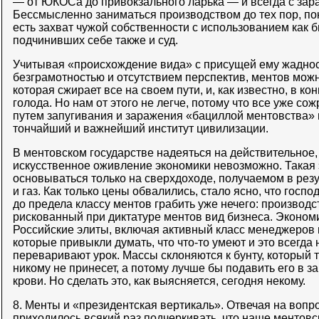
— от ЮКОСа до привокзального ларька — и всегда с зар
Бессмысленно заниматься производством до тех пор, пок
есть захват чужой собственности с использованием как б
подчинивших себе также и суд.
Учитывая «происхождение вида» с присущей ему жаднос
безграмотностью и отсутствием перспектив, ментов можн
которая сжирает все на своем пути, и, как известно, в ко
голода. Но нам от этого не легче, потому что все уже сож
путем запугивания и заражения «бациллой ментовства» в
тончайший и важнейший институт цивилизации.
В ментовском государстве надеяться на действительное, 
искусственное оживление экономики невозможно. Такая
основываться только на сверхдоходе, получаемом в резу
и газ. Как только цены обвалились, стало ясно, что гос
до предела классу ментов грабить уже нечего: производс
рискованный при диктатуре ментов вид бизнеса. Экономи
Российские элиты, включая активный класс менеджеров в
которые привыкли думать, что что-то умеют и это всегда
переваривают урок. Массы склоняются к бунту, который 
никому не принесет, а потому лучше бы подавить его в 
крови. Но сделать это, как выясняется, сегодня некому.
8. Менты и «президентская вертикаль». Отвечая на вопр
приходилось всякий раз подчеркивать, что наше ментовс