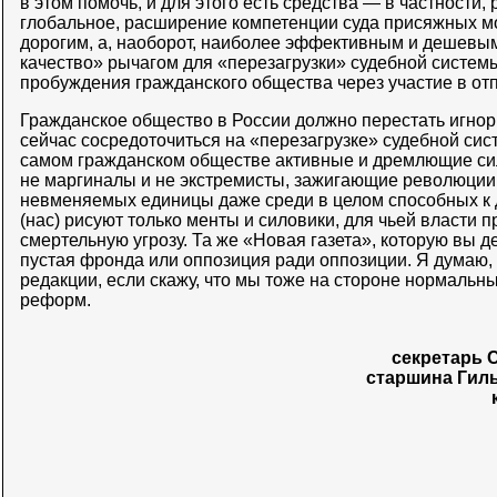
в этом помочь, и для этого есть средства — в частности, 
глобальное, расширение компетенции суда присяжных м
дорогим, а, наоборот, наиболее эффективным и дешев
качество» рычагом для «перезагрузки» судебной систем
пробуждения гражданского общества через участие в от
Гражданское общество в России должно перестать игнор
сейчас сосредоточиться на «перезагрузке» судебной сис
самом гражданском обществе активные и дремлющие силы
не маргиналы и не экстремисты, зажигающие революции д
невменяемых единицы даже среди в целом способных к д
(нас) рисуют только менты и силовики, для чьей власти 
смертельную угрозу. Та же «Новая газета», которую вы д
пустая фронда или оппозиция ради оппозиции. Я думаю,
редакции, если скажу, что мы тоже на стороне нормальны
реформ.
секретарь 
старшина Гил