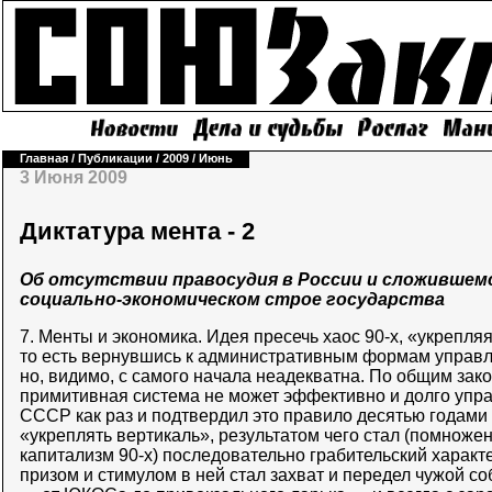
Главная
/
Публикации
/
2009
/
Июнь
3 Июня 2009
Диктатура мента - 2
Об отсутствии правосудия в России и сложившем
социально-экономическом строе государства
7. Менты и экономика. Идея пресечь хаос 90-х, «укрепля
то есть вернувшись к административным формам управл
но, видимо, с самого начала неадекватна. По общим зак
примитивная система не может эффективно и долго упра
СССР как раз и подтвердил это правило десятью годами
«укреплять вертикаль», результатом чего стал (помноже
капитализм 90-х) последовательно грабительский характ
призом и стимулом в ней стал захват и передел чужой со