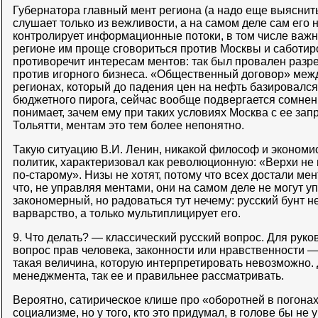
Губернатора главный мент региона (а надо еще выяснить,
слушает только из вежливости, а на самом деле сам его н
контролирует информационные потоки, в том числе важн
регионе им проще сговориться против Москвы и саботир
противоречит интересам ментов: так был провален раз
против игорного бизнеса. «Общественный договор» межд
регионах, который до падения цен на нефть базировалс
бюджетного пирога, сейчас вообще подвергается сомнен
понимает, зачем ему при таких условиях Москва с ее зап
Тольятти, ментам это тем более непонятно.
Такую ситуацию В.И. Ленин, никакой философ и экономис
политик, характеризовал как революционную: «Верхи не м
по-старому». Низы не хотят, потому что всех достали мен
что, не управляя ментами, они на самом деле не могут у
закономерный, но радоваться тут нечему: русский бунт 
варварство, а только мультиплицирует его.
9. Что делать? — классический русский вопрос. Для руко
вопрос прав человека, законности или нравственности 
такая величина, которую интерпретировать невозможно.
менеджмента, так ее и правильнее рассматривать.
Вероятно, сатирическое клише про «оборотней в погона
социализме, но у того, кто это придумал, в голове бы н