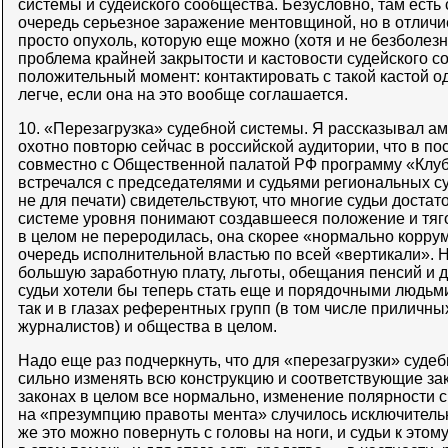
системы и судейского сообщества. Безусловно, там есть
очередь серьезное заражение ментовщиной, но в отличие
просто опухоль, которую еще можно (хотя и не безболез
проблема крайней закрытости и кастовости судейского со
положительный момент: контактировать с такой кастой о
легче, если она на это вообще соглашается.
10. «Перезагрузка» судебной системы. Я рассказывал а
охотно повторю сейчас в российской аудитории, что в п
совместно с Общественной палатой РФ программу «Клуб
встречался с председателями и судьями региональных су
не для печати) свидетельствуют, что многие судьи достат
системе уровня понимают создавшееся положение и тяго
в целом не переродилась, она скорее «нормально корру
очередь исполнительной властью по всей «вертикали». 
большую заработную плату, льготы, обещания пенсий и д
судьи хотели бы теперь стать еще и порядочными людьми
так и в глазах референтных групп (в том числе приличн
журналистов) и общества в целом.
Надо еще раз подчеркнуть, что для «перезагрузки» суде
сильно изменять всю конструкцию и соответствующие зак
законах в целом все нормально, изменение полярности 
на «презумпцию правоты мента» случилось исключительн
же это можно повернуть с головы на ноги, и судьи к этом