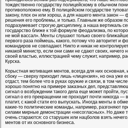
тождественно государству полицейскому в обычном пон
противоположно ему. В полицейском государстве туповат
закону, плох он или хорош, а для нашего мента закон —
решения его проблемы, и только. Главным же образом п
подразумевает строгую дисциплину, а наша вертикаль с
государство ближе к той формуле феодализма, по котор
не мой вассал». Менты слушают только своего ближайшег
первого раза поймешь, какого, потому что авторитет и 
командиров не совпадают. Никто и никак не контролируе
никакой министр, если они сами не сдают своих, ничего 
своей властью, иллюстрацией чему служит, например, р
Курска.
Корыстная мотивация ментов, всегда для них основная, и
сбоку — сверху приходит лишь «лицензия», но она уже ест
отдаст, тем более что в руках оружие и связи, в том числ
хорошо понятно на примере заказных дел, представляющ
сигнал о возбуждении такого дела еще может пройти, пус
сигнал о его прекращении не проходит почти никогда — в
платит, с какой стати его выпускать. Иногда менты в об
какие-то политические команды, например, разгоняют п
силами мирные демонстрации «несогласных». Но даже те,
очень стараются: со старушек или нацболов взять нечего,
ментов от их основного бизнеса.