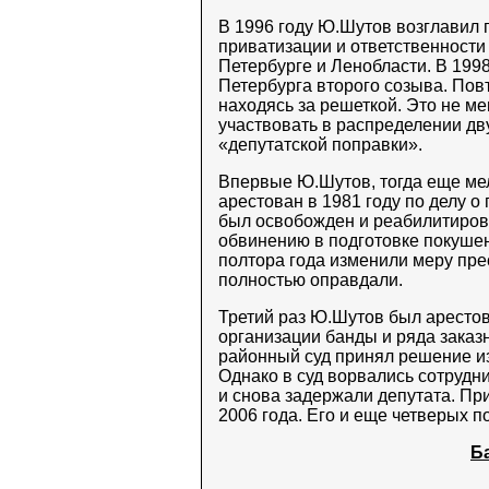
В 1996 году Ю.Шутов возглавил 
приватизации и ответственности
Петербурге и Ленобласти. В 199
Петербурга второго созыва. Пов
находясь за решеткой. Это не м
участвовать в распределении дв
«депутатской поправки».
Впервые Ю.Шутов, тогда еще мел
арестован в 1981 году по делу о
был освобожден и реабилитирова
обвинению в подготовке покушен
полтора года изменили меру прес
полностью оправдали.
Третий раз Ю.Шутов был арестов
организации банды и ряда заказн
районный суд принял решение из
Однако в суд ворвались сотруд
и снова задержали депутата. П
2006 года. Его и еще четверых 
Б