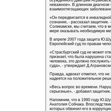
осужденного Дмитрий Аграновски
неважное». В длинном диагнозе
взаимоотягощающих заболевани
«Он передвигается в инвалидной
сознание, - рассказал защитник.
Соликамске, мы считаем, что в 
мере оказывать необходимую м
В апреле 2007 года защита Ю.Ш
Европейский суд по правам челов
«Страсбургский суд не может от
признает, что была нарушена ст
человека, это должно послужить
суда», - утверждает Д.Аграновски
Правда, адвокат отметил, что не
надеется на положительное реш
«Весь вопрос во времени. Наруш
серьезные», - добавил защитник.
Напомним, что в 1990 году Ю.Ш
Анатолия Собчака. Впоследствии
которых обвинил его в коррупции