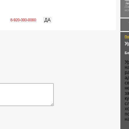
ли
/З
ис
ДА
По
У
Бе
У
н
р
а
с
н
з
ку
с
х
п
н