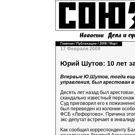
Главная
/
Публикации
/
2009
/
Март
17 Февраля 2009
Юрий Шутов: 10 лет з
Впервые Ю.Шутов, тогда ещ
управления, был арестован в 
Десять лет назад был арестован
скандально известный персонаж 
Суд приговорил его к пожизненн
был переведен из колонии особ
ФСБ «Лефортово». Причина этог
экс-депутат встречает в инвалид
Как сообщил корреспонденту Ба