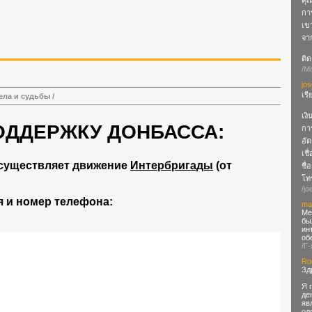
คุ
กา
เข
จา
ติด
/M
jo
เร
ела и судьбы
/
เงิ
ОДДЕРЖКУ ДОНБАССА:
กา
อัต
เชื
существляет движение
Интербригады
(от
ชื่
โทร
/jo
 и номер телефона:
ma
Ме
бы
ин
об
/Г
Rod
Зд
Я 
де
яв
од