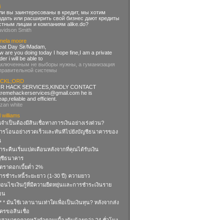
i
ли вы заинтересованы в кредит, мы хотим
здать или расширить свой бизнес дают кредиты
стным лицам и компаниям alike.do?
avidson Smith
mela moore
eat Day Sir/Madam,
 are you doing today I hope fine,I am a private
der i will be able to
аключенным не выборы нужны, а гуманизация
правительной системы
CKL;ORD
R HACK SERVICES,KINDLY CONTACT
tremehackerservices@gmail.com
he is
ap,reliable and efficient.
uzan white
l williams
จำเป็นต้องมีสินเชื่อทางการเงินอย่างเร่งด่วน?
การโอนอย่างรวดเร็วและทันทีไปยังบัญชีธนาคารของ
ณ
ําระคืนเริ่มแปดเดือนหลังจากที่คุณได้รับเงิน
ญชีธนาคาร
ัตราดอกเบี้ยต่ำ 2%
การชำระหนี้ระยะยาว (1-30 ปี) ความยาว
งื่อนไขเงินกู้ที่มีความยืดหยุ่นและการชำระเงินราย
ือน
 * * มันใช้เวลานานเท่าใดเพื่อเป็นเงินทุน? หลังจากส่ง
ครขอสินเชื่อ