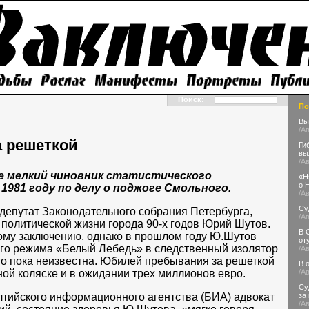
Поиск:
По
Вы
/А
а решеткой
Ги
вы
/А
е мелкий чиновник статистического
«Н
о 
1981 году по делу о поджоге Смольного.
/А
Су
 депутат Законодательного собрания Петербурга,
/А
политической жизни города 90-х годов Юрий Шутов.
В 
ому заключению, однако в прошлом году Ю.Шутов
от
ого режима «Белый Лебедь» в следственный изолятор
/А
о пока неизвестна. Юбилей пребывания за решеткой
В 
ной коляске и в ожидании трех миллионов евро.
/А
Су
лтийского информационного агентства (БИА) адвокат
за
/А