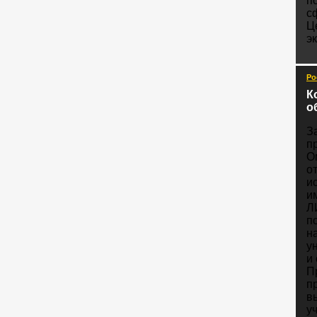
п
с
Ц
э
Ро
К
о
З
п
О
о
и
и
Л
п
н
у
и
П
п
в
у