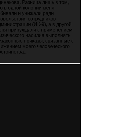
динакова. Разница лишь в том,
то в одной колонии меня
збивали и унижали ради
довольствия сотрудников
дминистрации (ИК-9), а в другой
еня принуждали с применением
изического насилия выполнять
езаконные приказы, связанные с
нижением моего человеческого
стоинства...