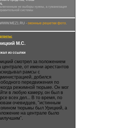
ц,
аключенным не выборы нужны, а гуманизация
правительной системы
WWW.MEZ1.RU -
оконные решетки фото
.
ртреты:
рицкий М.С.
жал из ссылки
рицкий смотрел за положением
а централе, от имени арестантов
аскидывал рамсы с
дминистрацией, добился
вободного передвижения по
екогда режимной тюрьме. Он мог
айти в любую камеру, он был в
рсе всех дел... В то время, по
ловам очевидцев, "истинным
озяином тюрьмы был Урицкий, а
оложение на централе было
аилучшим".