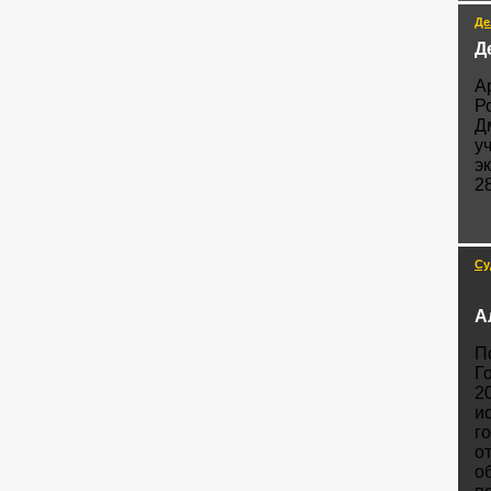
Де
Д
А
Р
Д
у
э
2
Су
А
П
Г
2
и
г
о
о