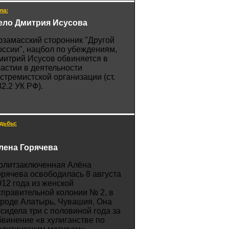
ла:
ело Дмитрия Исусова
рзамасский сторонник "Другой
оссии", нацбол по убеждениям,
митрий Исусов обвиняется в
частии в деятельности
кстремистской организации (ст.
82.2 УК РФ).
дьбы:
лена Горячева
олитзаключенная Алёна
орячева освободилась 8 августа
012 года из женской
справительной колонии № 2, в
ороде Алатырь, Чувашия. Она
тсидела три с половиной года за
бвинение «в хулиганстве по