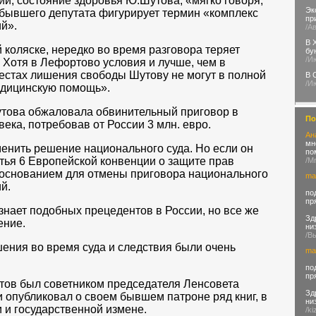
й, состояние здоровья Ю.Шутова, «мягко говоря,
Эк
 бывшего депутата фигурирует термин «комплекс
пр
й».
/А
В 
 коляске, нередко во время разговора теряет
бу
/И
 - Хотя в Лефортово условия и лучше, чем в
местах лишения свободы Шутову не могут в полной
В 
/И
едицинскую помощь».
утова обжаловала обвинительный приговор в
По
ека, потребовав от России 3 млн. евро.
Ан
мн
менить решение национального суда. Но если он
по
атья 6 Европейской конвенции о защите прав
/M
 основанием для отмены приговора национального
ma
й.
по
пр
 знает подобных прецедентов в России, но все же
Зд
ение.
ни
/В
ения во время суда и следствия были очень
ma
по
пр
утов был советником председателя Ленсовета
Зд
 опубликовал о своем бывшем патроне ряд книг, в
ни
 и государственной измене.
/ki