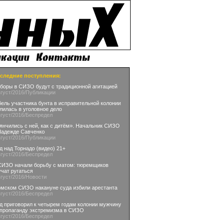
следние поступления:
боры в СИЗО будут с традиционной агитацией
вгуст
/2016
/Публикации
бель участника бунта в исправительной колонии
лилась в уголовное дело
вгуст
/2016
/Беспредел
янчились с ней, как с дитём». Начальник СИЗО
Надежде Савченко
вгуст
/2016
/Публикации
д над Торнадо (видео) 21+
вгуст
/2016
/Беспредел
СИЗО начали борьбу с матом: тюремщиков
учат ругаться
вгуст
/2016
/Новости
омском СИЗО накануне суда избили арестанта
вгуст
/2016
/Беспредел
д приговорил к четырем годам колонии мужчину
 пропаганду экстремизма в СИЗО
вгуст
/2016
/Беспредел