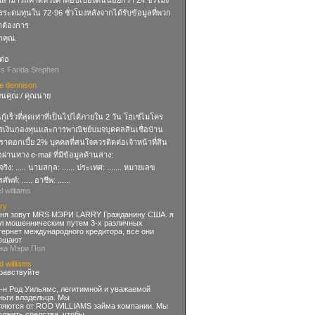
ณสามารถคาดหวังคำตอบเบื้องต้นน้อยกว่า 24 ชั่วโมง
รระดมทุนใน 72-96 ชั่วโมงหลังจากได้รับข้อมูลที่พวก
าต้องการ
กคุณ.
ต่อ
rs Farida Stephen
se dennison
ียนคุณ / คุณนาย
นกู้เร็วที่สุดเท่าที่เป็นไปได้ภายใน 2 วัน โฮเซ่ไมโคร
รเงินกองทุนและการพาณิชย์บมจบุคคลสินเชื่อบ้าน
ราดอกเบี้ย 2% บุคคลที่สนใจควรติดต่อเจ้าหน้าที่สิน
่อผ่านทาง e-mail ที่มีข้อมูลด้านล่าง:
อจริง: ..... นามสกุล: ...... ประเทศ: ....... หมายเลข
ศัพท์: ..... อาชีพ: ......
el williams
ry
ня зовут MRS МЭРИ LARRY Гражданину США. я
л мошенническим путем 3-х различных
тернет международного кредитора, все они
ещают
-жа Мэри Пол
 williams
равствуйте
г-н Род Уильямс, легитимной и уважаемой
ньги владельца. Мы
ляются от ROD WILLIAMS займа компании. Мы
олжить средства, чтобы