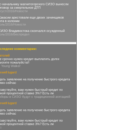
с-начальнику магнитогорского СИЗО вынесли
иговор за смертельное ДТП
вгуст
/2016
/Новости
Хакасии арестовали еще двоих зачинщиков
нта в колонии
юль
/2016
/Новости
СИЗО Владивостока скончался осужденный
юль
/2016
/Беспредел
следние комментарии:
атолий
е срочно нужен кредит-выплатить долги
могите пожалуйста!!
r Young Walker
xwell lugard
дать заявление на получение быстрого кредита
ямо сейчас
равствуйте, вам нужен быстрый кредит по
зкой процентной ставке 3%? Есть ли
ыборы в СИЗО будут с традиционной агитацией
xwell lugard
дать заявление на получение быстрого кредита
ямо сейчас
равствуйте, вам нужен быстрый кредит по
зкой процентной ставке 3%? Есть ли
zi