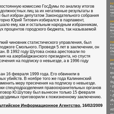
kiz
постоянную комиссию ГосДумы по анализу итогов
Ес
со
 должностных лиц за их негативные результаты в
ча
8 был избран депутатом Законодательного собрания
/D
торно Юрий Титович избирался в парламент,
pa
ешало ему, как и остальным народным избранникам,
Gr
How
ух процентов городского бюджета, так называемой
len
/З
ис
кий чиновник статистического управления, был
HA
FO
 поджоге Смольного. Проведя 5 лет в заключении, он
Ex
н. В 1992 году Шутова снова арестовали по
che
/s
ия на азербайджанского президента, но спустя
joe
ечения на подписку о невыезде, а в 1996 году
คุณ
* 
คุ
ан 16 февраля 1999 года. Его обвинили в
* ช
ых убийств. В ноябре того же года Калининский
บั
менить меру пресечения на подписку о невыезде.
* อ
ники спецподразделения правоохранительных органов
* 
риговор Ю.Шутову был вынесен только 15 февраля
* เ
подсудимых приговорили к пожизненному заключению.
เด
алтийское Информационное Агентство
, 16/02/2009
* *
สมั