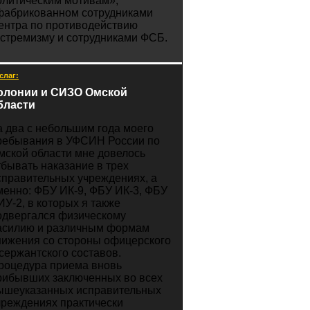
олитическим мотивам»,
фабрикованном сотрудниками
ентра по противодействию
кстремизму и сотрудниками ФСБ.
слаг:
олонии и СИЗО Омской
бласти
а два с небольшим года моего
ребывания в УФСИН России по
мской области мне довелось
тбывать наказание в трех
справительных учреждениях, а
менно: ФБУ ИК-9, ФБУ ИК-3, ФБУ
ИУ-2, в которых я также
одвергался физическому
асилию и различным формам
нижения со стороны офицерского
 сержантского составов.
роцедура приема вновь
рибывших заключенных во всех
ышеуказанных исправительных
чреждениях практически