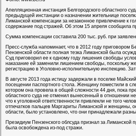
Апелляционная инстанция Белгородского областного суд
предыдущей инстанции о назначении жительнице поселк
Лиманской компенсации за незаконное привлечение к го
содержание под стражей. Об этом 15 апреля сообщила пр
Сумма компенсации составила 200 тыс. руб. при заявлен
Пресс-служба напоминает, что в 2012 году приговором Б
Пензенской области полная тезка Лиманской была осужд
Суд приговорил ее к одному году лишения свободы усло
наказание ей заменили лишением свободы, поскольку ж
регистрацию в Уголовно-исполнительную инспекцию. Зат
В августе 2013 года истицу задержали в поселке Майски
посещении паспортного стола. Женщину поместили в сл
котором она провела в общей сложности 44 дня, пока пр
областного суда не отменил вынесенный в отношении не
что к уголовной ответственности привлекли не того чело
отпечатков пальцев Маргариты Лиманской и женщины, о
области, было установлено, что они принадлежали разн
Президиум Пензенского облсуда признал за Лиманской п
была освобождена из-под стражи.