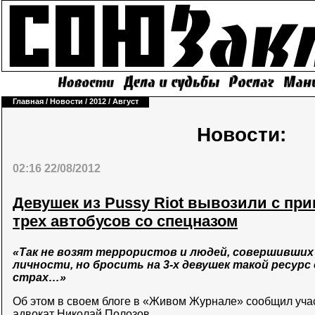
Главная
/
Новости
/
2012
/
Август
Новости:
02:16 22/08/2012
Девушек из Pussy Riot вывозили с при
трех автобусов со спецназом
«Так не возят террористов и людей, совершивши
личности, но бросить на 3-х девушек такой ресурс
страх…»
Об этом в своем блоге в «Живом Журнале» сообщил уча
адвокат Николай Полозов
.