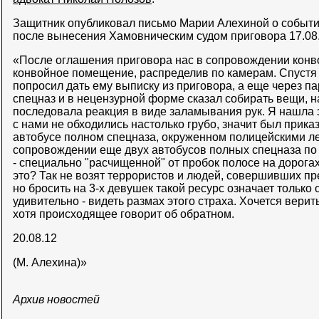
Защитник опубликовал письмо Марии Алехиной о событи
после вынесения Хамовническим судом приговора 17.08.
«После оглашения приговора нас в сопровождении конво
конвойное помещение, распределив по камерам. Спустя
попросил дать ему выписку из приговора, а еще через па
спецназ и в нецензурной форме сказал собирать вещи, н
последовала реакция в виде заламывания рук. Я нашла 
с нами не обходились настолько грубо, значит был приказ
автобусе полном спецназа, окруженном полицейскими л
сопровождении еще двух автобусов полных спецназа по
- специально "расчищенной" от пробок полосе на дорога
это? Так не возят террористов и людей, совершивших пр
но бросить на 3-х девушек такой ресурс означает только о
удивительно - видеть размах этого страха. Хочется верит
хотя происходящее говорит об обратном.
20.08.12
(М. Алехина)»
Архив новостей